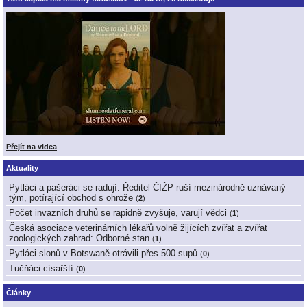
Přejít na videa
Aktuality
Pytláci a pašeráci se radují. Ředitel ČIŽP ruší mezinárodně uznávaný
tým, potírající obchod s ohrože
(
2
)
Počet invazních druhů se rapidně zvyšuje, varují vědci
(
1
)
Česká asociace veterinárních lékařů volně žijících zvířat a zvířat
zoologických zahrad: Odborné stan
(
1
)
Pytláci slonů v Botswaně otrávili přes 500 supů
(
0
)
Tučňáci císařští
(
0
)
Články