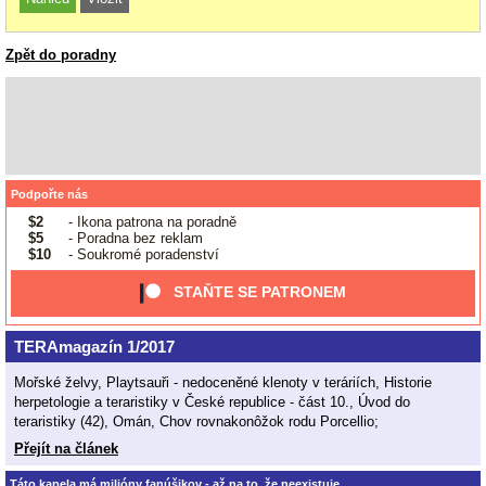
Zpět do poradny
Podpořte nás
$2
- Ikona patrona na poradně
$5
- Poradna bez reklam
$10
- Soukromé poradenství
STAŇTE SE PATRONEM
TERAmagazín 1/2017
Mořské želvy, Playtsauři - nedoceněné klenoty v teráriích, Historie
herpetologie a teraristiky v České republice - část 10., Úvod do
teraristiky (42), Omán, Chov rovnakonôžok rodu Porcellio;
Přejít na článek
Táto kapela má milióny fanúšikov - až na to, že neexistuje