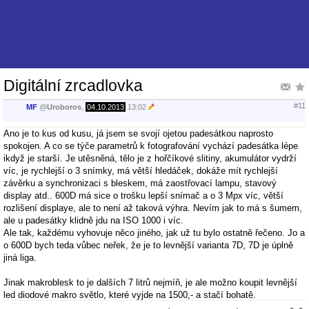
Digitální zrcadlovka
#11
MF
@
Uroboros
,
04.10.2013
13:02
Ano je to kus od kusu, já jsem se svojí ojetou padesátkou naprosto
spokojen. A co se týče parametrů k fotografování vychází padesátka lépe
ikdyž je starší. Je utěsněná, tělo je z hořčíkové slitiny, akumulátor vydrží
víc, je rychlejší o 3 snímky, má větší hledáček, dokáže mít rychlejší
závěrku a synchronizaci s bleskem, má zaostřovací lampu, stavový
display atd.. 600D má sice o trošku lepší snímač a o 3 Mpx víc, větší
rozlišení displaye, ale to není až taková výhra. Nevím jak to má s šumem,
ale u padesátky klidně jdu na ISO 1000 i víc.
Ale tak, každému vyhovuje něco jiného, jak už tu bylo ostatně řečeno. Jo a
o 600D bych teda vůbec neřek, že je to levnější varianta 7D, 7D je úplně
jiná liga.
Jinak makroblesk to je dalších 7 litrů nejmíň, je ale možno koupit levnější
led diodové makro světlo, které vyjde na 1500,- a stačí bohatě.