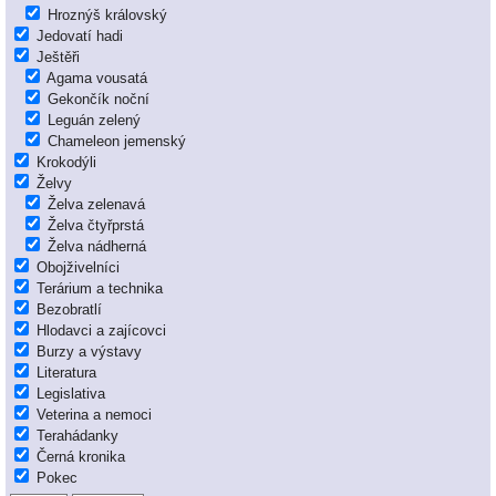
Hroznýš královský
Jedovatí hadi
Ještěři
Agama vousatá
Gekončík noční
Leguán zelený
Chameleon jemenský
Krokodýli
Želvy
Želva zelenavá
Želva čtyřprstá
Želva nádherná
Obojživelníci
Terárium a technika
Bezobratlí
Hlodavci a zajícovci
Burzy a výstavy
Literatura
Legislativa
Veterina a nemoci
Terahádanky
Černá kronika
Pokec