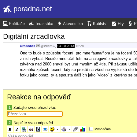
poradna.net
Počítače
Teraristika
Akvaristika
Kutilství
Hry
P
Digitální zrcadlovka
Uroboros
@
VilemC
,
04.10.2013
15:28
Ono to bude o způsobu focení, pro mne fauna/flora je na focení 50
z nich vybrat. Rodiče mne učili fotit na analogové zrcadlovky a 
závěrka nad 2000 smysl byť umí myslím až 4tis. Při zákusu uděl
rozmáhá způsob focení, kdy se prostě na všechno vypleská sto f
fotku jako obraz, ty a spousta dalších jako "video" z kterého se p
Reakce na odpověď
1
Zadajte svou přezdívku:
2
Napište svou odpověď:
Mimo téma