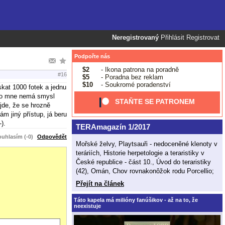
Neregistrovaný
Přihlásit
Registrovat
Podpořte nás
$2
- Ikona patrona na poradně
#16
$5
- Poradna bez reklam
$10
- Soukromé poradenství
skat 1000 fotek a jednu
 pro mne nemá smysl
STAŇTE SE PATRONEM
jde, že se hrozně
m jiný přístup, já beru
.
TERAmagazín 1/2017
uhlasím (-0)
Odpovědět
Mořské želvy, Playtsauři - nedoceněné klenoty v
teráriích, Historie herpetologie a teraristiky v
České republice - část 10., Úvod do teraristiky
(42), Omán, Chov rovnakonôžok rodu Porcellio;
Přejít na článek
Táto kapela má milióny fanúšikov - až na to, že
neexistuje