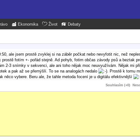
rávo
Ekonomika
Život
Debaty
:50, ale jsem prostě zvyklej si na záběr počkat nebo nevyfotit nic, než neple
tak prostě fotím +- pořád stejně. Ad pohyb, fotim občas závody psů a beztak
ám 2-3 snímky v sekvenci, ale ani toho nějak moc neuvyužívám. Nějak mi při
otek a pak až se přemýšlí. To se na analogách nedalo
. Prostě k tomu má
ak něco vybere. Beru ale, že tahle metoda focení je u digitálu efektivnější
Souhlasím (+0)
Neso