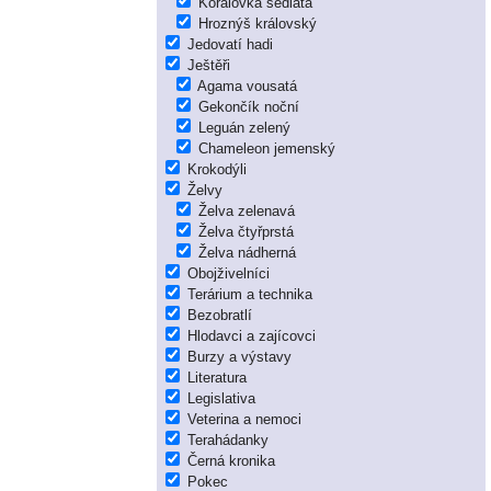
Korálovka sedlatá
Hroznýš královský
Jedovatí hadi
Ještěři
Agama vousatá
Gekončík noční
Leguán zelený
Chameleon jemenský
Krokodýli
Želvy
Želva zelenavá
Želva čtyřprstá
Želva nádherná
Obojživelníci
Terárium a technika
Bezobratlí
Hlodavci a zajícovci
Burzy a výstavy
Literatura
Legislativa
Veterina a nemoci
Terahádanky
Černá kronika
Pokec