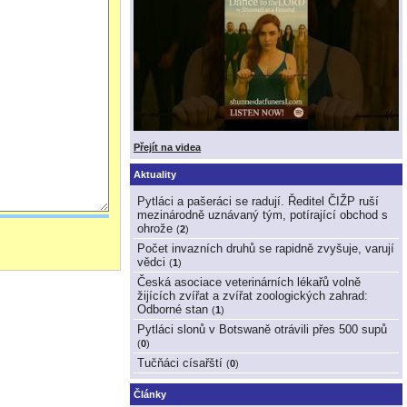
Přejít na videa
Aktuality
Pytláci a pašeráci se radují. Ředitel ČIŽP ruší
mezinárodně uznávaný tým, potírající obchod s
ohrože
(
2
)
Počet invazních druhů se rapidně zvyšuje, varují
vědci
(
1
)
Česká asociace veterinárních lékařů volně
žijících zvířat a zvířat zoologických zahrad:
Odborné stan
(
1
)
Pytláci slonů v Botswaně otrávili přes 500 supů
(
0
)
Tučňáci císařští
(
0
)
Články