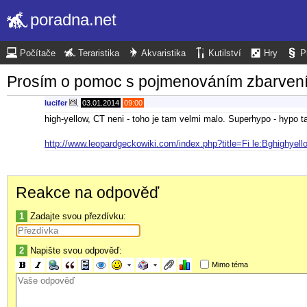
poradna.net
Počítače
Teraristika
Akvaristika
Kutilství
Hry
P
Prosím o pomoc s pojmenováním zbarvení
lucifer
,
03.01.2014
09:00
high-yellow, CT neni - toho je tam velmi malo. Superhypo - hypo 
http://www.leopardgeckowiki.com/index.php?title=Fi le:Bghighyell
Reakce na odpověď
1
Zadajte svou přezdívku:
2
Napište svou odpověď:
Mimo téma