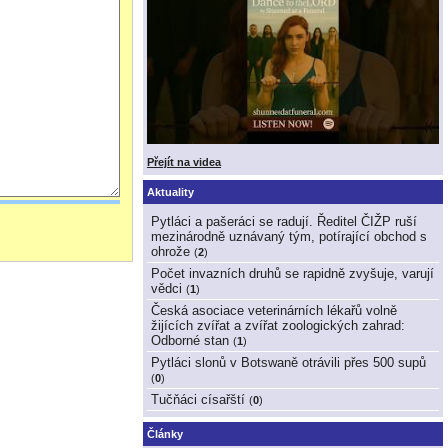
Přejít na videa
Aktuality
Pytláci a pašeráci se radují. Ředitel ČIŽP ruší
mezinárodně uznávaný tým, potírající obchod s
ohrože
(
2
)
Počet invazních druhů se rapidně zvyšuje, varují
vědci
(
1
)
Česká asociace veterinárních lékařů volně
žijících zvířat a zvířat zoologických zahrad:
Odborné stan
(
1
)
Pytláci slonů v Botswaně otrávili přes 500 supů
(
0
)
Tučňáci císařští
(
0
)
Články