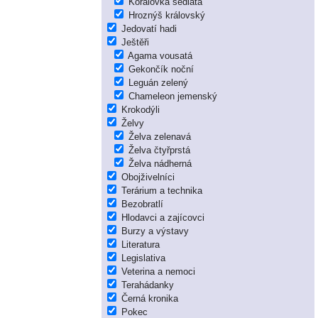
Korálovka sedlatá
Hroznýš královský
Jedovatí hadi
Ještěři
Agama vousatá
Gekončík noční
Leguán zelený
Chameleon jemenský
Krokodýli
Želvy
Želva zelenavá
Želva čtyřprstá
Želva nádherná
Obojživelníci
Terárium a technika
Bezobratlí
Hlodavci a zajícovci
Burzy a výstavy
Literatura
Legislativa
Veterina a nemoci
Terahádanky
Černá kronika
Pokec