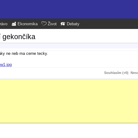
rávo
Ekonomika
Život
Debaty
 gekončíka
taky ne neb ma cerne tecky.
ow1.jpg
Souhlasím (+0)
Neso