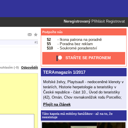
Neregistrovaný
Přihlásit
Registrovat
Podpořte nás
$2
- Ikona patrona na poradně
#1
$5
- Poradna bez reklam
$10
- Soukromé poradenství
STAŇTE SE PATRONEM
uhlasím (-0)
Odpovědět
TERAmagazín 1/2017
Mořské želvy, Playtsauři - nedoceněné klenoty v
teráriích, Historie herpetologie a teraristiky v
České republice - část 10., Úvod do teraristiky
(42), Omán, Chov rovnakonôžok rodu Porcellio;
Přejít na článek
Táto kapela má milióny fanúšikov - až na to, že
neexistuje