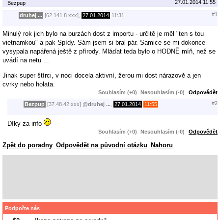
27.01.2014 11:55
Bezpup
#1
druhej ...
[62.141.8.xxx],
27.01.2014
11:31
Minulý rok jich bylo na burzách dost z importu - určitě je měl "ten s tou
vietnamkou" a pak Spídy. Sám jsem si bral pár. Samice se mi dokonce
vysypala napářená ještě z přírody. Mláďat teda bylo o HODNĚ míň, než se
uvádí na netu ...
Jinak super štírci, v noci docela aktivní, žerou mi dost nárazově a jen
cvrky nebo holata.
Souhlasím (+0)
Nesouhlasím (-0)
Odpovědět
#2
Bezpup
[37.48.42.xxx]
@
druhej ...
,
27.01.2014
11:55
Díky za info
Souhlasím (+0)
Nesouhlasím (-0)
Odpovědět
Zpět do poradny
Odpovědět na původní otázku
Nahoru
Podpořte nás