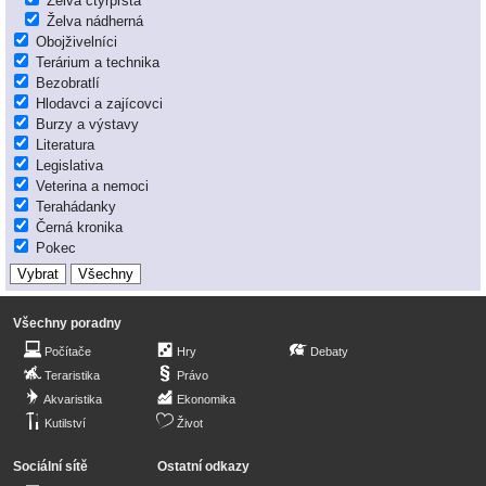
Želva čtyřprstá
Želva nádherná
Obojživelníci
Terárium a technika
Bezobratlí
Hlodavci a zajícovci
Burzy a výstavy
Literatura
Legislativa
Veterina a nemoci
Terahádanky
Černá kronika
Pokec
Všechny poradny
Počítače
Hry
Debaty
Teraristika
Právo
Akvaristika
Ekonomika
Kutilství
Život
Sociální sítě
Ostatní odkazy