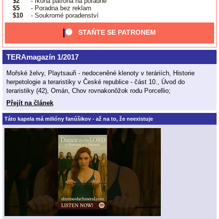
$2
- Ikona patrona na poradně
$5
- Poradna bez reklam
$10
- Soukromé poradenství
STAŇTE SE PATRONEM
TERAmagazín 1/2017
Mořské želvy, Playtsauři - nedoceněné klenoty v teráriích, Historie
herpetologie a teraristiky v České republice - část 10., Úvod do
teraristiky (42), Omán, Chov rovnakonôžok rodu Porcellio;
Přejít na článek
Táto kapela má milióny fanúšikov - až na to, že neexistuje