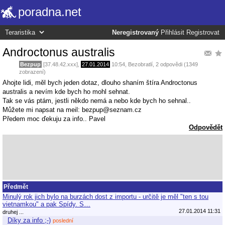
poradna.net
Neregistrovaný
Přihlásit
Registrovat
Androctonus australis
Bezpup
[37.48.42.xxx],
27.01.2014
10:54
,
Bezobratlí
, 2 odpovědi (1349
zobrazení)
Ahojte lidi, měl bych jeden dotaz, dlouho shaním štíra Androctonus
australis a nevím kde bych ho mohl sehnat.
Tak se vás ptám, jestli někdo nemá a nebo kde bych ho sehnal..
Můžete mi napsat na meil: bezpup@seznam.cz
Předem moc ďekuju za info.. Pavel
Odpovědět
Předmět
Minulý rok jich bylo na burzách dost z importu - určitě je měl "ten s tou
vietnamkou" a pak Spídy. S…
27.01.2014 11:31
druhej ...
Díky za info ;-)
poslední