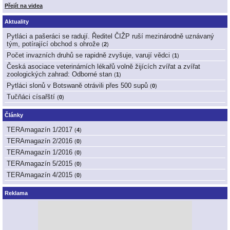
Přejít na videa
Aktuality
Pytláci a pašeráci se radují. Ředitel ČIŽP ruší mezinárodně uznávaný
tým, potírající obchod s ohrože
(
2
)
Počet invazních druhů se rapidně zvyšuje, varují vědci
(
1
)
Česká asociace veterinárních lékařů volně žijících zvířat a zvířat
zoologických zahrad: Odborné stan
(
1
)
Pytláci slonů v Botswaně otrávili přes 500 supů
(
0
)
Tučňáci císařští
(
0
)
Články
TERAmagazín 1/2017
(
4
)
TERAmagazín 2/2016
(
0
)
TERAmagazín 1/2016
(
0
)
TERAmagazín 5/2015
(
0
)
TERAmagazín 4/2015
(
0
)
Reklama