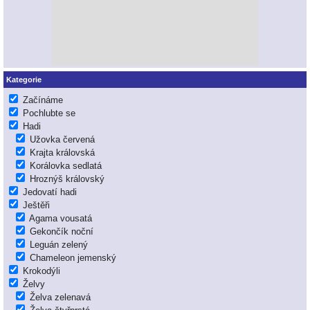
Kategorie
Začínáme
Pochlubte se
Hadi
Užovka červená
Krajta královská
Korálovka sedlatá
Hroznýš královský
Jedovatí hadi
Ještěři
Agama vousatá
Gekončík noční
Leguán zelený
Chameleon jemenský
Krokodýli
Želvy
Želva zelenavá