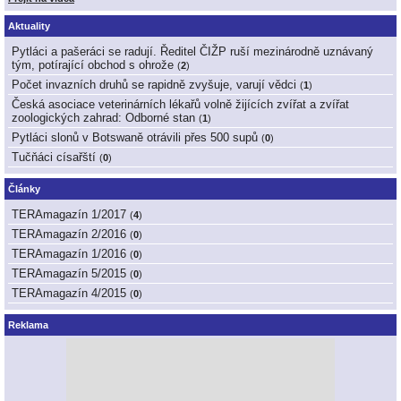
Aktuality
Pytláci a pašeráci se radují. Ředitel ČIŽP ruší mezinárodně uznávaný
tým, potírající obchod s ohrože
(
2
)
Počet invazních druhů se rapidně zvyšuje, varují vědci
(
1
)
Česká asociace veterinárních lékařů volně žijících zvířat a zvířat
zoologických zahrad: Odborné stan
(
1
)
Pytláci slonů v Botswaně otrávili přes 500 supů
(
0
)
Tučňáci císařští
(
0
)
Články
TERAmagazín 1/2017
(
4
)
TERAmagazín 2/2016
(
0
)
TERAmagazín 1/2016
(
0
)
TERAmagazín 5/2015
(
0
)
TERAmagazín 4/2015
(
0
)
Reklama