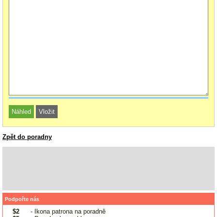
Zpět do poradny
Podpořte nás
$2
- Ikona patrona na poradně