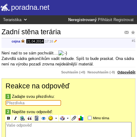
poradna.net
Neregistrovaný
Přihlásit
Registrovat
Zadní stěna terária
#1
cejna
,
21.04.2014
17:16
Není nad to se sám pochválit....
Zatvrdlá sádra gekončíkům vadit nebude. Spíš to bude praskat. Ona sádra
není na výrobu pozadí zrovna nejideálnější materiál.
Souhlasím (+0)
Nesouhlasím (-0)
Odpovědět
Reakce na odpověď
1
Zadajte svou přezdívku:
2
Napište svou odpověď:
Mimo téma