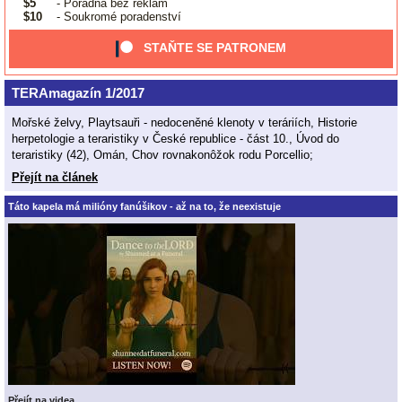
$5
- Poradna bez reklam
$10
- Soukromé poradenství
STAŇTE SE PATRONEM
TERAmagazín 1/2017
Mořské želvy, Playtsauři - nedoceněné klenoty v teráriích, Historie
herpetologie a teraristiky v České republice - část 10., Úvod do
teraristiky (42), Omán, Chov rovnakonôžok rodu Porcellio;
Přejít na článek
Táto kapela má milióny fanúšikov - až na to, že neexistuje
Přejít na videa