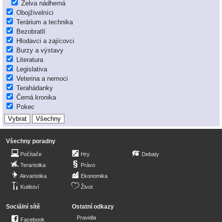
Želva nádherná
Obojživelníci
Terárium a technika
Bezobratlí
Hlodavci a zajícovci
Burzy a výstavy
Literatura
Legislativa
Veterina a nemoci
Terahádanky
Černá kronika
Pokec
Všechny poradny
Počítače
Hry
Debaty
Teraristika
Právo
Akvaristika
Ekonomika
Kutilství
Život
Sociální sítě
Ostatní odkazy
Pravidla
Facebook