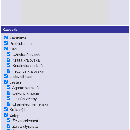
Kategorie
Začínáme
Pochlubte se
Hadi
Užovka červená
Krajta královská
Korálovka sedlatá
Hroznýš královský
Jedovatí hadi
Ještěři
Agama vousatá
Gekončík noční
Leguán zelený
Chameleon jemenský
Krokodýli
Želvy
Želva zelenavá
Želva čtyřprstá