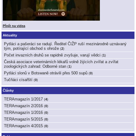
Přejít na videa
Aktuality
Pytláci a pašeráci se radují. Ředitel ČIŽP ruší mezinárodně uznávaný
tým, potírající obchod s ohrože
(
2
)
Počet invazních druhů se rapidně zvyšuje, varují vědci
(
1
)
Česká asociace veterinárních lékařů volně žijících zvířat a zvířat
zoologických zahrad: Odborné stan
(
1
)
Pytláci slonů v Botswaně otrávili přes 500 supů
(
0
)
Tučňáci císařští
(
0
)
Články
TERAmagazín 1/2017
(
4
)
TERAmagazín 2/2016
(
0
)
TERAmagazín 1/2016
(
0
)
TERAmagazín 5/2015
(
0
)
TERAmagazín 4/2015
(
0
)