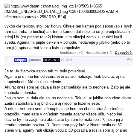
vykon dle teploty, stoji par korun. Ohreje ten kamen pod sebou (spis bych
tam dal treba to bridlici) a k tomu kamen dat i bliz to co je predpokladam
zdroj UV (co presne to je?) Nahoru cim silnejsi zarivku - trubici kvuli
svetlu. Agama mi prijde celkem v pohode, nedavejte ji jablko (nebo co to
tam je), spis natrhat venku listy pampelisky.
Souhlasím (+0)
Nesouhlasím (-0)
Odpovědět
#12
Shippo
@
lucifer
,
08.05.2014
21:45
Je to Uv žiarovka aspon tak mi bolo povedané.
Agama je u mňa len od včera ešte sa aklimatizuje. Inak bola už aj na
stupienkoch. Má chuť do jedenie.
Akúrat dnes som jej dávala listy pampelišky ale to nechcela. Zato jej ale
chutnala mrkvička.
Jablko som jej dala ale ani ho nechcela. Tak jej uz jablka nebudem davat.
Zajtra zaobstarám aj bridlicu a aj niečo na lozenie ešte.
A ešte k vetraniu som zlé napísala je hore po oboch stranách terária.
otázočku mám ešte v ohľadom rosenia agamy všade píšu niečo iné ,
hlavne by ma zaujímala ako často by som to mala robit ?, neze jej z
terarka spravim bazinu :D. Dnes som prvý krát v živote rosila na 3D
stenu vraj agamy radi olizuju vodu z 3D pozadia a rosila som aj priamo