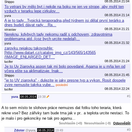
08.05.2014 21:04
Shippo
To vetrani by mělo byt i nekde na boku ne jen ve strope, aby mohl ten
vzduch v terarku lepe cirkulov…
08.05.2014 21:14
yura
A je to tady...Typická teraporadna,před týdnem jsi dělal první terárko a
dnes budeš dávat rady....Ra…
08.05.2014 21:21
strastav
Nereknu, kdybych tady nekomu radil s odchovem, zdravotnima
problemama atd..(coz bych urcite nedelal)…
08.05.2014 21:32
yura
zarovku nejakou takovouhle:
[http://www.datart.cz/catalog_img_cz/143/565/143565
/IMAGE_ENLARGED_DET…
08.05.2014 21:24
lucifer
Je to Uv žiarovka aspon tak mi bolo povedané. Agama je u mňa len od
včera ešte sa aklimatizuje. Inak…
08.05.2014 21:45
Shippo
"je to UV ziarovka" - dulezite je jaky presne typ a vykon. Rosit dospele
zvire nemusite takrka vube…
poslední
08.05.2014 22:24
lucifer
#1
yura
,
08.05.2014
19:38
A to sem místo te slohove práce nemuzes dat fotku toho teraria, která
rekne vse? Bez zářivky tam bude tma jak v pr.. a teplota urcite nestaci. To
je malo i pro gekonciky ne tak pro agamu...
Souhlasím (+0)
Nesouhlasím (-0)
Odpovědět
#3
Zdoter
@
yura
,
08.05.2014
19:49