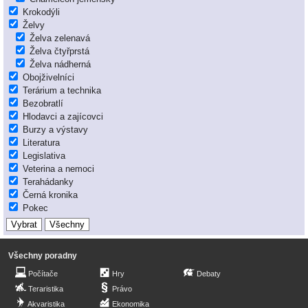
Krokodýli
Želvy
Želva zelenavá
Želva čtyřprstá
Želva nádherná
Obojživelníci
Terárium a technika
Bezobratlí
Hlodavci a zajícovci
Burzy a výstavy
Literatura
Legislativa
Veterina a nemoci
Terahádanky
Černá kronika
Pokec
Všechny poradny
Počítače
Hry
Debaty
Teraristika
Právo
Akvaristika
Ekonomika