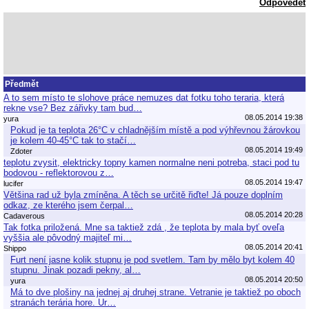
Odpovědět
Předmět
A to sem místo te slohove práce nemuzes dat fotku toho teraria, která
rekne vse? Bez zářivky tam bud…
08.05.2014 19:38
yura
Pokud je ta teplota 26°C v chladnějším místě a pod výhřevnou žárovkou
je kolem 40-45°C tak to stačí…
08.05.2014 19:49
Zdoter
teplotu zvysit, elektricky topny kamen normalne neni potreba, staci pod tu
bodovou - reflektorovou z…
08.05.2014 19:47
lucifer
Většina rad už byla zmíněna. A těch se určitě řiďte! Já pouze doplním
odkaz, ze kterého jsem čerpal…
08.05.2014 20:28
Cadaverous
Tak fotka priložená. Mne sa taktiež zdá , že teplota by mala byť oveľa
vyššia ale pôvodný majiteľ mi…
08.05.2014 20:41
Shippo
Furt není jasne kolik stupnu je pod svetlem. Tam by mělo byt kolem 40
stupnu. Jinak pozadi pekny, al…
08.05.2014 20:50
yura
Má to dve plošiny na jednej aj druhej strane. Vetranie je taktiež po oboch
stranách terária hore. Ur…