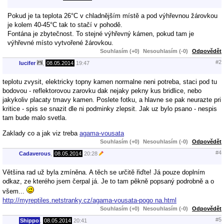
Pokud je ta teplota 26°C v chladnějším místě a pod výhřevnou žárovkou
je kolem 40-45°C tak to stačí v pohodě.
Fontána je zbytečnost. To stejné výhřevný kámen, pokud tam je
výhřevné místo vytvořené žárovkou.
Souhlasím (+0)
Nesouhlasím (-0)
Odpovědět
#2
lucifer
,
08.05.2014
19:47
teplotu zvysit, elektricky topny kamen normalne neni potreba, staci pod tu
bodovou - reflektorovou zarovku dak nejaky pekny kus bridlice, nebo
jakykoliv placaty tmavy kamen. Poslete fotku, a hlavne se pak neurazte pri
kritice - spis se snazit dle ni podminky zlepsit. Jak uz bylo psano - nespis
tam bude malo svetla.
Zaklady co a jak viz treba
agama-vousata
Souhlasím (+0)
Nesouhlasím (-0)
Odpovědět
#4
Cadaverous
,
08.05.2014
20:28
Většina rad už byla zmíněna. A těch se určitě řiďte! Já pouze doplním
odkaz, ze kterého jsem čerpal já. Je to tam pěkně popsaný podrobně a o
všem...
http://myreptiles.netstranky.cz/agama-vousata-pogo na.html
Souhlasím (+0)
Nesouhlasím (-0)
Odpovědět
#5
Shippo
,
08.05.2014
20:41