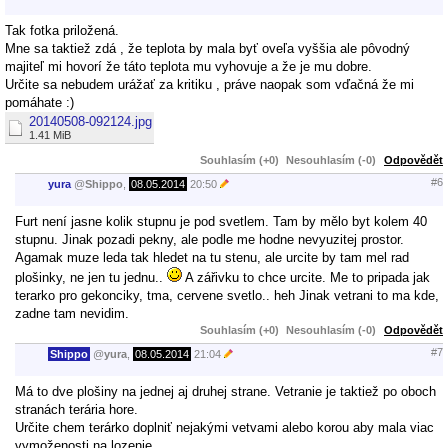
Tak fotka priložená.
Mne sa taktiež zdá , že teplota by mala byť oveľa vyššia ale pôvodný
majiteľ mi hovorí že táto teplota mu vyhovuje a že je mu dobre.
Určite sa nebudem urážať za kritiku , práve naopak som vďačná že mi
pomáhate :)
20140508-092124.jpg
1.41 MiB
Souhlasím (+0)
Nesouhlasím (-0)
Odpovědět
#6
yura
@
Shippo
,
08.05.2014
20:50
Furt není jasne kolik stupnu je pod svetlem. Tam by mělo byt kolem 40
stupnu. Jinak pozadi pekny, ale podle me hodne nevyuzitej prostor.
Agamak muze leda tak hledet na tu stenu, ale urcite by tam mel rad
plošinky, ne jen tu jednu..
A zářivku to chce urcite. Me to pripada jak
terarko pro gekonciky, tma, cervene svetlo.. heh Jinak vetrani to ma kde,
zadne tam nevidim.
Souhlasím (+0)
Nesouhlasím (-0)
Odpovědět
#7
Shippo
@
yura
,
08.05.2014
21:04
Má to dve plošiny na jednej aj druhej strane. Vetranie je taktiež po oboch
stranách terária hore.
Určite chem terárko doplniť nejakými vetvami alebo korou aby mala viac
vymoženosti na lozenie.