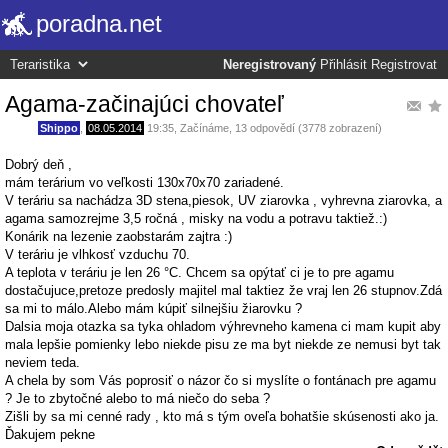
poradna.net
Neregistrovaný
Přihlásit
Registrovat
Agama-začinajúci chovateľ
Shippo
,
08.05.2014
19:35
,
Začínáme
, 13 odpovědí (3778 zobrazení)
Dobrý deň ,
mám terárium vo veľkosti 130x70x70 zariadené.
V teráriu sa nachádza 3D stena,piesok, UV ziarovka , vyhrevna ziarovka, a
agama samozrejme 3,5 ročná , misky na vodu a potravu taktiež.:)
Konárik na lezenie zaobstarám zajtra :)
V teráriu je vlhkosť vzduchu 70.
A teplota v teráriu je len 26 °C. Chcem sa opýtať ci je to pre agamu
dostačujuce,pretoze predosly majitel mal taktiez že vraj len 26 stupnov.Zdá
sa mi to málo.Alebo mám kúpiť silnejšiu žiarovku ?
Dalsia moja otazka sa tyka ohladom výhrevneho kamena ci mam kupit aby
mala lepšie pomienky lebo niekde pisu ze ma byt niekde ze nemusi byt tak
neviem teda.
A chela by som Vás poprosiť o názor čo si myslíte o fontánach pre agamu
? Je to zbytočné alebo to má niečo do seba ?
Zišli by sa mi cenné rady , kto má s tým oveľa bohatšie skúsenosti ako ja.
Ďakujem pekne