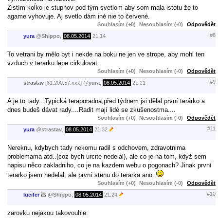
Zistím koĺko je stupńov pod tým svetlom aby som mala istotu že to
agame vyhovuje. Aj svetlo dám iné nie to červené.
Souhlasím (+0)
Nesouhlasím (-0)
Odpovědět
#8
yura
@
Shippo
,
08.05.2014
21:14
To vetrani by mělo byt i nekde na boku ne jen ve strope, aby mohl ten
vzduch v terarku lepe cirkulovat..
Souhlasím (+0)
Nesouhlasím (-0)
Odpovědět
#9
strastav
[81.200.57.xxx]
@
yura
,
08.05.2014
21:21
A je to tady...Typická teraporadna,před týdnem jsi dělal první terárko a
dnes budeš dávat rady....Radit mají lidé se zkušenostma....
Souhlasím (+0)
Nesouhlasím (-0)
Odpovědět
#11
yura
@
strastav
,
08.05.2014
21:32
Nereknu, kdybych tady nekomu radil s odchovem, zdravotnima
problemama atd..(coz bych urcite nedelal), ale co je na tom, když sem
napisu něco zakladniho, co je na kazdem webu o pogonach? Jinak první
terarko jsem nedelal, ale první stenu do terarka ano.
Souhlasím (+0)
Nesouhlasím (-0)
Odpovědět
#10
lucifer
@
Shippo
,
08.05.2014
21:24
zarovku nejakou takovouhle: