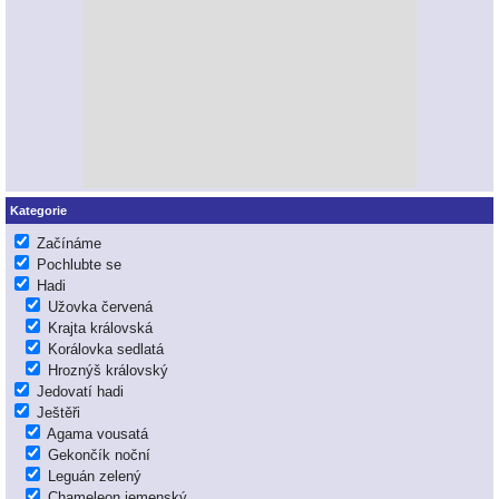
Kategorie
Začínáme
Pochlubte se
Hadi
Užovka červená
Krajta královská
Korálovka sedlatá
Hroznýš královský
Jedovatí hadi
Ještěři
Agama vousatá
Gekončík noční
Leguán zelený
Chameleon jemenský