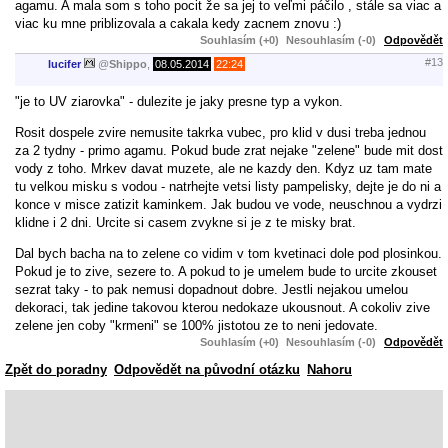
agamu. A mala som s toho pocit že sa jej to veľmi páčilo , stále sa viac a
viac ku mne priblizovala a cakala kedy zacnem znovu :)
Souhlasím (+0)
Nesouhlasím (-0)
Odpovědět
#13
lucifer
@
Shippo
,
08.05.2014
22:24
"je to UV ziarovka" - dulezite je jaky presne typ a vykon.
Rosit dospele zvire nemusite takrka vubec, pro klid v dusi treba jednou
za 2 tydny - primo agamu. Pokud bude zrat nejake "zelene" bude mit dost
vody z toho. Mrkev davat muzete, ale ne kazdy den. Kdyz uz tam mate
tu velkou misku s vodou - natrhejte vetsi listy pampelisky, dejte je do ni a
konce v misce zatizit kaminkem. Jak budou ve vode, neuschnou a vydrzi
klidne i 2 dni. Urcite si casem zvykne si je z te misky brat.
Dal bych bacha na to zelene co vidim v tom kvetinaci dole pod plosinkou.
Pokud je to zive, sezere to. A pokud to je umelem bude to urcite zkouset
sezrat taky - to pak nemusi dopadnout dobre. Jestli nejakou umelou
dekoraci, tak jedine takovou kterou nedokaze ukousnout. A cokoliv zive
zelene jen coby "krmeni" se 100% jistotou ze to neni jedovate.
Souhlasím (+0)
Nesouhlasím (-0)
Odpovědět
Zpět do poradny
Odpovědět na původní otázku
Nahoru