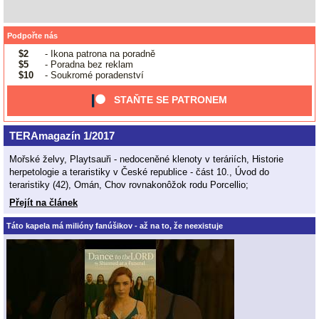
Podpořte nás
$2
- Ikona patrona na poradně
$5
- Poradna bez reklam
$10
- Soukromé poradenství
STAŇTE SE PATRONEM
TERAmagazín 1/2017
Mořské želvy, Playtsauři - nedoceněné klenoty v teráriích, Historie
herpetologie a teraristiky v České republice - část 10., Úvod do
teraristiky (42), Omán, Chov rovnakonôžok rodu Porcellio;
Přejít na článek
Táto kapela má milióny fanúšikov - až na to, že neexistuje