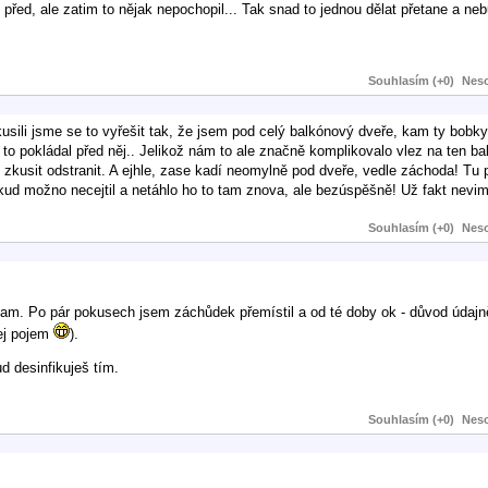
před, ale zatim to nějak nepochopil... Tak snad to jednou dělat přetane a neb
Souhlasím (+0)
Neso
usili jsme se to vyřešit tak, že jsem pod celý balkónový dveře, kam ty bobky 
o pokládal před něj.. Jelikož nám to ale značně komplikovalo vlez na ten bal
 zkusit odstranit. A ejhle, zase kadí neomylně pod dveře, vedle záchoda! Tu
kud možno necejtil a netáhlo ho to tam znova, ale bezúspěšně! Už fakt nevim
Souhlasím (+0)
Neso
jinam. Po pár pokusech jsem záchůdek přemístil a od té doby ok - důvod údajn
kej pojem
).
d desinfikuješ tím.
Souhlasím (+0)
Neso