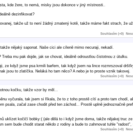
ta, kde žere, to nemá, misky jsou dokonce v jiný místnosti..
deálně dezinfikovat?
rovanej, takže už to není žádný zmatený kotě, takže máme fakt strach, že u
Souhlasím (+0)
Neso
takže nějaký saponat. Naše cici ale cíleně mimo necuraji, nekadí.
 Treba mu pak dojde, jak se chovat, ideálně odroustlou čistotnou z útulku.
uji, ze když jsme psa krmili barfem, tak když jsem na lince rozmrszoval dršť
nak jsou to zlatíčka. Neláká ho tam něco? A nebo je to proste vznik takovej.
Souhlasím (+0)
Neso
otnou kočku, takže vzor by měl...
nu vyčurala, tak jsem si říkala, že to z toho prostě cítí a proto tam chodí, 
 psala, začal zase chodit před ten záchod... Prostě uplně jednoznačně prefe
mů uklízet kočičí bobky:( (ale dělá to i když jsme doma, takže nějakej truc z
m sem bude chodit starat někdo z rodiny a bude to zahrnovat tuhle "radost",
Souhlasím (+0)
Neso