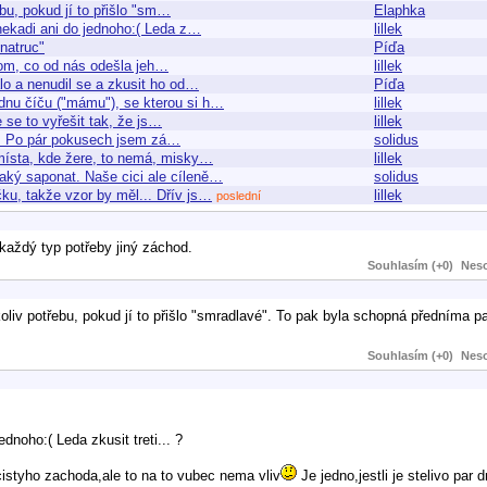
bu, pokud jí to přišlo "sm…
Elaphka
ekadi ani do jednoho:( Leda z…
lillek
natruc"
Píďa
 tom, co od nás odešla jeh…
lillek
lo a nenudil se a zkusit ho od…
Píďa
dnu číču ("mámu"), se kterou si h…
lillek
 se to vyřešit tak, že js…
lillek
am. Po pár pokusech jsem zá…
solidus
místa, kde žere, to nemá, misky…
lillek
aký saponat. Naše cici ale cíleně…
solidus
ku, takže vzor by měl... Dřív js…
lillek
poslední
 každý typ potřeby jiný záchod.
Souhlasím (+0)
Neso
oliv potřebu, pokud jí to přišlo "smradlavé". To pak byla schopná předníma
Souhlasím (+0)
Neso
noho:( Leda zkusit treti... ?
istyho zachoda,ale to na to vubec nema vliv
Je jedno,jestli je stelivo par 