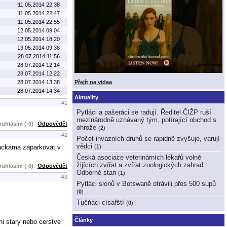
11.05.2014 22:38
11.05.2014 22:47
11.05.2014 22:55
12.05.2014 09:04
12.05.2014 18:20
13.05.2014 09:38
28.07.2014 11:56
28.07.2014 12:14
28.07.2014 12:22
28.07.2014 13:38
Přejít na videa
28.07.2014 14:34
Aktuality
#1
Pytláci a pašeráci se radují. Ředitel ČIŽP ruší
mezinárodně uznávaný tým, potírající obchod s
uhlasím (-0)
Odpovědět
ohrože
(
2
)
#2
Počet invazních druhů se rapidně zvyšuje, varují
vědci
 packama zaparkovat v
(
1
)
Česká asociace veterinárních lékařů volně
žijících zvířat a zvířat zoologických zahrad:
uhlasím (-0)
Odpovědět
Odborné stan
(
1
)
#3
Pytláci slonů v Botswaně otrávili přes 500 supů
(
0
)
Tučňáci císařští
(
0
)
Články
dni stary nebo cerstve