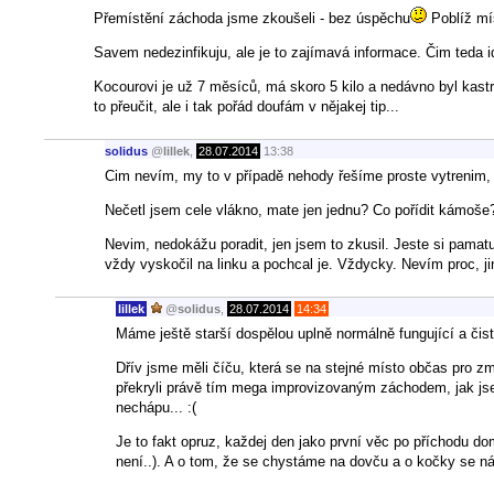
Přemístění záchoda jsme zkoušeli - bez úspěchu
Poblíž mís
Savem nedezinfikuju, ale je to zajímavá informace. Čim teda i
Kocourovi je už 7 měsíců, má skoro 5 kilo a nedávno byl kast
to přeučit, ale i tak pořád doufám v nějakej tip...
solidus
@
lillek
,
28.07.2014
13:38
Cim nevím, my to v případě nehody řešíme proste vytrenim, 
Nečetl jsem cele vlákno, mate jen jednu? Co pořídit kámoše?
Nevim, nedokážu poradit, jen jsem to zkusil. Jeste si pamat
vždy vyskočil na linku a pochcal je. Vždycky. Nevím proc, ji
lillek
@
solidus
,
28.07.2014
14:34
Máme ještě starší dospělou uplně normálně fungující a čist
Dřív jsme měli číču, která se na stejné místo občas pro změ
překryli právě tím mega improvizovaným záchodem, jak jsem
nechápu... :(
Je to fakt opruz, každej den jako první věc po příchodu do
není..). A o tom, že se chystáme na dovču a o kočky se ná