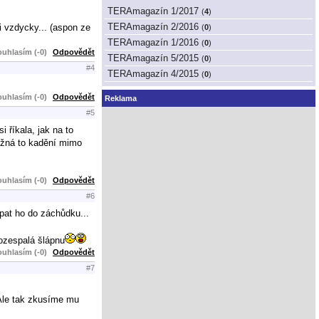
TERAmagazín 1/2017
(
4
)
TERAmagazín 2/2016
 vzdycky... (aspon ze
(
0
)
TERAmagazín 1/2016
(
0
)
uhlasím (-0)
Odpovědět
TERAmagazín 5/2015
(
0
)
#4
TERAmagazín 4/2015
(
0
)
uhlasím (-0)
Odpovědět
Reklama
#5
i říkala, jak na to
možná to kadění mimo
uhlasím (-0)
Odpovědět
#6
cpat ho do záchůdku...
rozespalá šlápnu
uhlasím (-0)
Odpovědět
#7
 Ale tak zkusíme mu