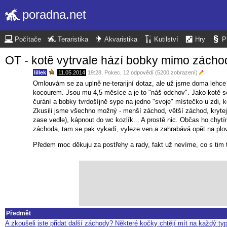
poradna.net
Počítače
Teraristika
Akvaristika
Kutilství
Hry
P
OT - kotě vytrvale hází bobky mimo záchod
lillek
,
11.05.2014
19:28
,
Pokec
, 12 odpovědí (5200 zobrazení)
Omlouvám se za uplně ne-terarijní dotaz, ale už jsme doma lehc
kocourem. Jsou mu 4,5 měsíce a je to "náš odchov". Jako kotě se
čurání a bobky tvrdošíjně sype na jedno "svoje" místečko u zdi, 
Zkusili jsme všechno možný - menší záchod, větší záchod, krytej z
zase vedle), kápnout do wc kozlík... A prostě nic. Občas ho chyt
záchoda, tam se pak vykadí, vyleze ven a zahrabává opět na plo
Předem moc děkuju za postřehy a rady, fakt už nevíme, co s tim t
Předmět
A zkoušeli jste přidat další záchody? Některé kočky chtějí mít na každý typ