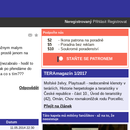
Neregistrovaný
Přihlásit
Registrovat
Podpořte nás
$2
- Ikona patrona na poradně
$5
- Poradna bez reklam
emožnym malym
$10
- Soukromé poradenství
 prostě jenom na
STAŇTE SE PATRONEM
nezabralo - hodil to
 tak po přendáme do
TERAmagazín 1/2017
 a co s tím???
Mořské želvy, Playtsauři - nedoceněné klenoty v
Odpovědět
teráriích, Historie herpetologie a teraristiky v
České republice - část 10., Úvod do teraristiky
(42), Omán, Chov rovnakonôžok rodu Porcellio;
Přejít na článek
Táto kapela má milióny fanúšikov - až na to, že
neexistuje
Datum
11.05.2014 22:30