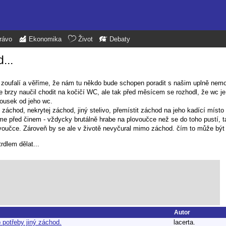
rávo
Ekonomika
Život
Debaty
...
e zoufalí a věříme, že nám tu někdo bude schopen poradit s našim uplně n
 brzy naučil chodit na kočičí WC, ale tak před měsícem se rozhodl, že wc je
kousek od jeho wc.
áchod, nekrytej záchod, jiný stelivo, přemístit záchod na jeho kadící místo (
íme před činem - vždycky brutálně hrabe na plovoučce než se do toho pustí,
voučce. Zároveň by se ale v životě nevyčural mimo záchod. čím to může být
rdlem dělat...
Autor
 potřeby jiný záchod.
lacerta.