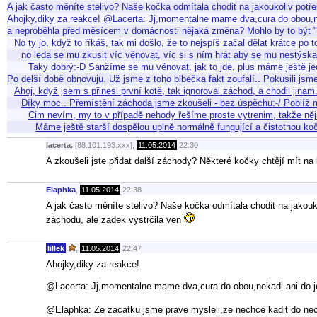
A jak často měníte stelivo? Naše kočka odmítala chodit na jakoukoliv potře
Ahojky,diky za reakce! @Lacerta: Jj,momentalne mame dva,cura do obou,n
a neproběhla před měsícem v domácnosti nějaká změna? Mohlo by to být "
No ty jo, když to říkáš, tak mi došlo, že to nejspíš začal dělat krátce po
no leda se mu zkusit víc věnovat, víc si s ním hrát aby se mu nestýska
Taky dobrý:-D Sanžíme se mu věnovat, jak to jde, plus máme ještě je
Po delší době obnovuju. Už jsme z toho blbečka fakt zoufalí.. Pokusili jsme
Ahoj, když jsem s přinesl první kotě, tak ignoroval záchod, a chodil jin
Díky moc.. Přemístění záchoda jsme zkoušeli - bez úspěchu:-/ Poblíž 
Cim nevím, my to v případě nehody řešíme proste vytrenim, takže něj
Máme ještě starší dospělou uplně normálně fungující a čistotnou koč
lacerta.
[88.101.193.xxx],
11.05.2014
22:30
A zkoušeli jste přidat další záchody? Některé kočky chtějí mít na
Elaphka
,
11.05.2014
22:38
A jak často měníte stelivo? Naše kočka odmítala chodit na jakouk
záchodu, ale zadek vystrčila ven
lillek
,
11.05.2014
22:47
Ahojky,diky za reakce!
@Lacerta: Jj,momentalne mame dva,cura do obou,nekadi ani do jed
@Elaphka: Ze zacatku jsme prave mysleli,ze nechce kadit do nec