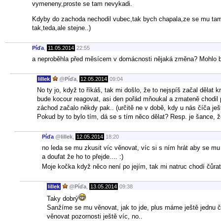
vymeneny,proste se tam nevykadi.
Kdyby do zachoda nechodil vubec,tak bych chapala,ze se mu tam 
tak,teda,ale stejne..)
Píďa
,
11.05.2014
22:55
a neproběhla před měsícem v domácnosti nějaká změna? Mohlo by
lillek
@
Píďa
,
12.05.2014
09:04
No ty jo, když to říkáš, tak mi došlo, že to nejspíš začal dělat k
bude kocour reagovat, asi den pořád mňoukal a zmateně chodil 
záchod začalo někdy pak.. (určitě ne v době, kdy u nás číča ješt
Pokud by to bylo tím, dá se s tím něco dělat? Resp. je šance, že
Píďa
@
lillek
,
12.05.2014
18:20
no leda se mu zkusit víc věnovat, víc si s ním hrát aby se mu
a doufat že ho to přejde.... :)
Moje kočka když něco není po jejím, tak mi natruc chodí čůrat
lillek
@
Píďa
,
13.05.2014
09:38
Taky dobrý
Sanžíme se mu věnovat, jak to jde, plus máme ještě jednu č
věnovat pozornosti ještě víc, no..