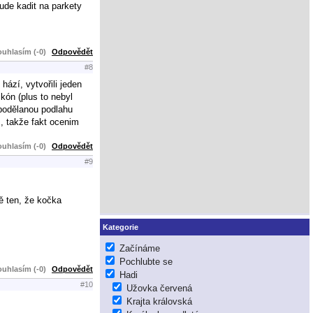
ude kadit na parkety
uhlasím (-0)
Odpovědět
#8
hází, vytvořili jeden
kón (plus to nebyl
 podělanou podlahu
, takže fakt ocenim
uhlasím (-0)
Odpovědět
#9
ě ten, že kočka
Kategorie
Začínáme
Pochlubte se
uhlasím (-0)
Odpovědět
Hadi
#10
Užovka červená
Krajta královská