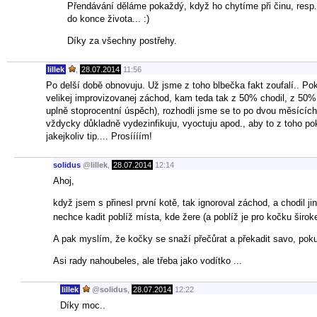
Přendávání děláme pokaždý, když ho chytíme při činu, resp. 
do konce života... :)
Díky za všechny postřehy.
lillek
,
28.07.2014
11:56
Po delší době obnovuju. Už jsme z toho blbečka fakt zoufalí.. Pok
velikej improvizovanej záchod, kam teda tak z 50% chodil, z 50% t
uplně stoprocentní úspěch), rozhodli jsme se to po dvou měsících
vždycky důkladně vydezinfikuju, vyoctuju apod., aby to z toho po
jakejkoliv tip.... Prosíííím!
solidus
@
lillek
,
28.07.2014
12:14
Ahoj,
když jsem s přinesl první kotě, tak ignoroval záchod, a chodil 
nechce kadit poblíž místa, kde žere (a poblíž je pro kočku širo
A pak myslím, že kočky se snaží přečůrat a překadit savo, poku
Asi rady nahoubeles, ale třeba jako vodítko ...
lillek
@
solidus
,
28.07.2014
12:22
Díky moc..