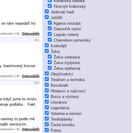
Korálovka sedlatá
Hroznýš královský
Jedovatí hadi
Ještěři
ž se nám nepodaří ho
Agama vousatá
Gekončík noční
uhlasím (-0)
Odpovědět
Leguán zelený
Chameleon jemenský
#11
Krokodýli
Želvy
Želva zelenavá
Želva čtyřprstá
ky, kastrovaný kocour
Želva nádherná
Obojživelníci
uhlasím (-0)
Odpovědět
Terárium a technika
#12
Bezobratlí
Hlodavci a zajícovci
Burzy a výstavy
ale když jsme to místo
Literatura
ruje podlahu... Fakt
Legislativa
Veterina a nemoci
e samoty to podle mě
Terahádanky
 radši nemluvím..
Černá kronika
uhlasím (-0)
Odpovědět
Pokec