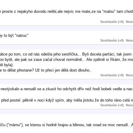
proste z nejakyho duvodu nelibi,ale nejvic me mate,ze na "malou" tam chodi
Souhlasím (+0)
Neso
 to být "natruc"
Souhlasím (+0)
Neso
rátce po tom, co od nás odešla jeho sestřička... Byli docela parťáci, tak jsem s
po bytě, ale pak se zase začal chovat normálně... Ale zpětně si říkám, že 
ě byla).
 to dělat přestane? Už to přeci jen dělá dost dlouho..
Souhlasím (+0)
Neso
 nestýskalo a nenudil se a zkusit ho odchytit dřív než hodí bobek vedle a na
 před postel. pěkně v noci když spím, aby měla jistotu že do toho ráno celá 
Souhlasím (+0)
Neso
íču ("mámu"), se kterou si hodně hrajou a blbnou, tak snad se moc nenudí..