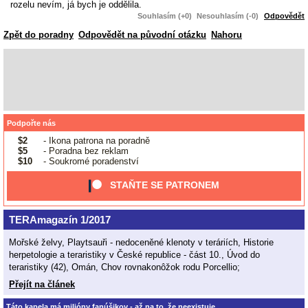
rozelu nevím, já bych je oddělila.
Souhlasím (+0)
Nesouhlasím (-0)
Odpovědět
Zpět do poradny
Odpovědět na původní otázku
Nahoru
Podpořte nás
$2
- Ikona patrona na poradně
$5
- Poradna bez reklam
$10
- Soukromé poradenství
STAŇTE SE PATRONEM
TERAmagazín 1/2017
Mořské želvy, Playtsauři - nedoceněné klenoty v teráriích, Historie
herpetologie a teraristiky v České republice - část 10., Úvod do
teraristiky (42), Omán, Chov rovnakonôžok rodu Porcellio;
Přejít na článek
Táto kapela má milióny fanúšikov - až na to, že neexistuje