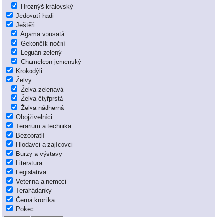
Hroznýš královský
Jedovatí hadi
Ještěři
Agama vousatá
Gekončík noční
Leguán zelený
Chameleon jemenský
Krokodýli
Želvy
Želva zelenavá
Želva čtyřprstá
Želva nádherná
Obojživelníci
Terárium a technika
Bezobratlí
Hlodavci a zajícovci
Burzy a výstavy
Literatura
Legislativa
Veterina a nemoci
Terahádanky
Černá kronika
Pokec