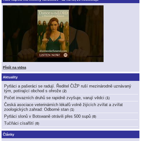
Přejít na videa
Aktuality
Pytláci a pašeráci se radují. Ředitel ČIŽP ruší mezinárodně uznávaný
tým, potírající obchod s ohrože
(
2
)
Počet invazních druhů se rapidně zvyšuje, varují vědci
(
1
)
Česká asociace veterinárních lékařů volně žijících zvířat a zvířat
zoologických zahrad: Odborné stan
(
1
)
Pytláci slonů v Botswaně otrávili přes 500 supů
(
0
)
Tučňáci císařští
(
0
)
Články