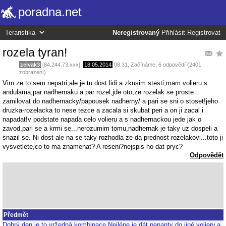
poradna.net
Neregistrovaný
Přihlásit
Registrovat
rozela tyran!
zelvak3
[84.244.73.xxx],
18.05.2014
08:31
,
Začínáme
, 6 odpovědí (2401
zobrazení)
Vim ze to sem nepatri,ale je tu dost lidi a zkusim stesti,mam volieru s
andulama,par nadhernaku a par rozel,jde oto,ze rozelak se proste
zamilovat do nadhernacky/papousek nadherny/ a pari se sni o stoset!jeho
druzka-rozelacka to nese tezce a zacala si skubat peri a on ji zacal i
napadat!v podstate napada celo volieru a s nadhernackou jede jak o
zavod,pari se a krmi se...nerozumim tomu,nadhernak je taky uz dospeli a
snazil se. Ni dost ale na se taky rozhodla ze da prednost rozelakovi...toto ji
vysvetlete,co to ma znamenat? A reseni?nejspis ho dat pryc?
Odpovědět
Předmět
Dobrý den,je to vržedná kombinace.Nejlépe je dát penanty do jiné voliery,a