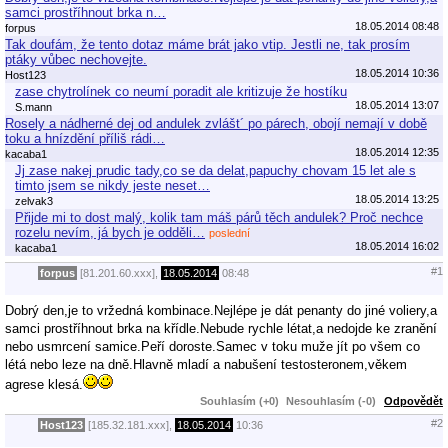
samci prostříhnout brka n…
18.05.2014 08:48
forpus
Tak doufám, že tento dotaz máme brát jako vtip. Jestli ne, tak prosím
ptáky vůbec nechovejte.
18.05.2014 10:36
Host123
zase chytrolínek co neumí poradit ale kritizuje že hostíku
18.05.2014 13:07
S.mann
Rosely a nádherné dej od andulek zvlášt´ po párech, obojí nemají v době
toku a hnízdění příliš rádi…
18.05.2014 12:35
kacaba1
Jj zase nakej prudic tady,co se da delat,papuchy chovam 15 let ale s
timto jsem se nikdy jeste neset…
18.05.2014 13:25
zelvak3
Přijde mi to dost malý, kolik tam máš párů těch andulek? Proč nechce
rozelu nevím, já bych je odděli…
poslední
18.05.2014 16:02
kacaba1
#1
forpus
[81.201.60.xxx],
18.05.2014
08:48
Dobrý den,je to vržedná kombinace.Nejlépe je dát penanty do jiné voliery,a
samci prostříhnout brka na křídle.Nebude rychle létat,a nedojde ke zranění
nebo usmrcení samice.Peří doroste.Samec v toku muže jít po všem co
létá nebo leze na dně.Hlavně mladí a nabušení testosteronem,věkem
agrese klesá.
Souhlasím (+0)
Nesouhlasím (-0)
Odpovědět
#2
Host123
[185.32.181.xxx],
18.05.2014
10:36