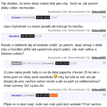
Tak doufám, že tento dotaz máme brát jako vtip. Jestli ne, tak prosím
ptáky vůbec nechovejte.
Souhlasím (+0)
Nesouhlasím (-0)
Odpovědět
#4
S.mann
@
Host123
,
18.05.2014
13:07
zase chytrolínek co neumí poradit ale kritizuje že hostíku
Souhlasím (+0)
Nesouhlasím (-0)
Odpovědět
#3
kacaba1
,
18.05.2014
12:35
Rosely a nádherné dej od andulek zvlášt´ po párech, obojí nemají v době
toku a hnízdění příliš rádi společnost jiných ptáků. Jak máš velkou a
řešenou voliéru?
Souhlasím (+0)
Nesouhlasím (-0)
Odpovědět
#5
zelvak3
[84.244.73.xxx]
@
kacaba1
,
18.05.2014
13:25
Jj zase nakej prudic tady,co se da delat,papuchy chovam 15 let ale s
timto jsem se nikdy jeste nesetkala
roky byl klid az ted ,asi jak
dospel,ale proc nechce samici rozelu a jde se parit za nadhernackou?
Jinak rozmery 3x2 vyska 2m
Souhlasím (+0)
Nesouhlasím (-0)
Odpovědět
#6
kacaba1
@
zelvak3
,
18.05.2014
16:02
Přijde mi to dost malý, kolik tam máš párů těch andulek? Proč nechce