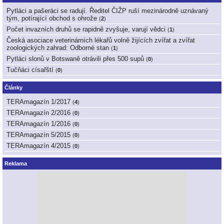
Pytláci a pašeráci se radují. Ředitel ČIŽP ruší mezinárodně uznávaný
tým, potírající obchod s ohrože
(
2
)
Počet invazních druhů se rapidně zvyšuje, varují vědci
(
1
)
Česká asociace veterinárních lékařů volně žijících zvířat a zvířat
zoologických zahrad: Odborné stan
(
1
)
Pytláci slonů v Botswaně otrávili přes 500 supů
(
0
)
Tučňáci císařští
(
0
)
Články
TERAmagazín 1/2017
(
4
)
TERAmagazín 2/2016
(
0
)
TERAmagazín 1/2016
(
0
)
TERAmagazín 5/2015
(
0
)
TERAmagazín 4/2015
(
0
)
Reklama