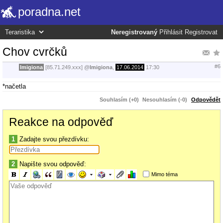
poradna.net
Neregistrovaný
Přihlásit
Registrovat
Chov cvrčků
#6
Imigiona
[85.71.249.xxx]
@
Imigiona
,
17.06.2014
17:30
*načetla
Souhlasím (+0)
Nesouhlasím (-0)
Odpovědět
Reakce na odpověď
1
Zadajte svou přezdívku:
2
Napište svou odpověď:
Mimo téma