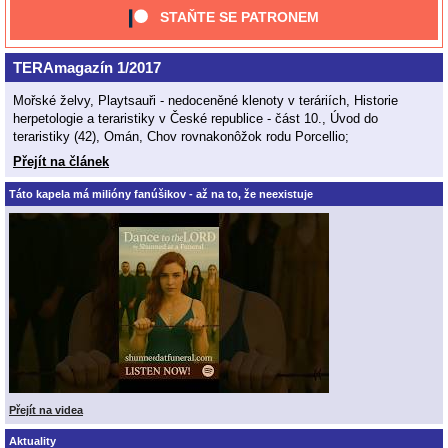
STAŇTE SE PATRONEM
TERAmagazín 1/2017
Mořské želvy, Playtsauři - nedoceněné klenoty v teráriích, Historie
herpetologie a teraristiky v České republice - část 10., Úvod do
teraristiky (42), Omán, Chov rovnakonôžok rodu Porcellio;
Přejít na článek
Táto kapela má milióny fanúšikov - až na to, že neexistuje
Přejít na videa
Aktuality