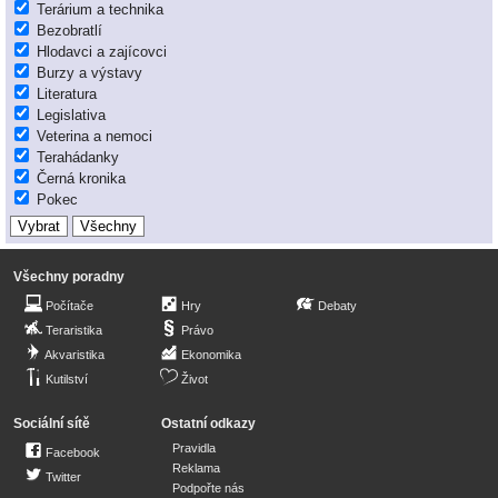
Terárium a technika
Bezobratlí
Hlodavci a zajícovci
Burzy a výstavy
Literatura
Legislativa
Veterina a nemoci
Terahádanky
Černá kronika
Pokec
Všechny poradny
Počítače
Hry
Debaty
Teraristika
Právo
Akvaristika
Ekonomika
Kutilství
Život
Sociální sítě
Ostatní odkazy
Pravidla
Facebook
Reklama
Twitter
Podpořte nás