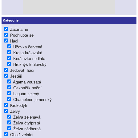
Kategorie
Začínáme
Pochlubte se
Hadi
Užovka červená
Krajta královská
Korálovka sedlatá
Hroznýš královský
Jedovatí hadi
Ještěři
Agama vousatá
Gekončík noční
Leguán zelený
Chameleon jemenský
Krokodýli
Želvy
Želva zelenavá
Želva čtyřprstá
Želva nádherná
Obojživelníci