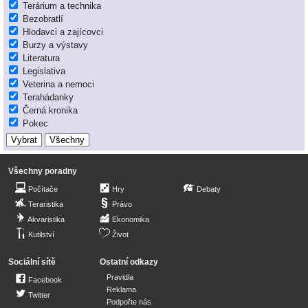
Terárium a technika
Bezobratlí
Hlodavci a zajícovci
Burzy a výstavy
Literatura
Legislativa
Veterina a nemoci
Terahádanky
Černá kronika
Pokec
Všechny poradny
Počítače
Hry
Debaty
Teraristika
Právo
Akvaristika
Ekonomika
Kutilství
Život
Sociální sítě
Ostatní odkazy
Pravidla
Facebook
Reklama
Twitter
Podpořte nás