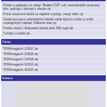
Pytláci a pašeráci se radují. Ředitel ČIŽP ruší mezinárodně uznávaný
tým, potírající obchod s ohrože
(
2
)
Počet invazních druhů se rapidně zvyšuje, varují vědci
(
1
)
Česká asociace veterinárních lékařů volně žijících zvířat a zvířat
zoologických zahrad: Odborné stan
(
1
)
Pytláci slonů v Botswaně otrávili přes 500 supů
(
0
)
Tučňáci císařští
(
0
)
Články
TERAmagazín 1/2017
(
4
)
TERAmagazín 2/2016
(
0
)
TERAmagazín 1/2016
(
0
)
TERAmagazín 5/2015
(
0
)
TERAmagazín 4/2015
(
0
)
Reklama