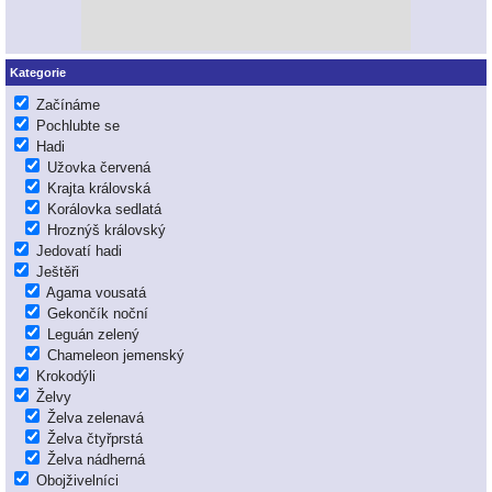
Kategorie
Začínáme
Pochlubte se
Hadi
Užovka červená
Krajta královská
Korálovka sedlatá
Hroznýš královský
Jedovatí hadi
Ještěři
Agama vousatá
Gekončík noční
Leguán zelený
Chameleon jemenský
Krokodýli
Želvy
Želva zelenavá
Želva čtyřprstá
Želva nádherná
Obojživelníci