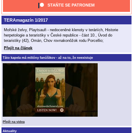
STAŇTE SE PATRONEM
TERAmagazín 1/2017
Mořské želvy, Playtsauři - nedoceněné klenoty v teráriích, Historie
herpetologie a teraristiky v České republice - část 10., Úvod do
teraristiky (42), Omán, Chov rovnakonôžok rodu Porcellio;
Přejít na článek
Táto kapela má milióny fanúšikov - až na to, že neexistuje
Přejít na videa
Aktuality