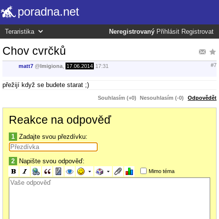
poradna.net
Neregistrovaný
Přihlásit
Registrovat
Chov cvrčků
#7
matt7
@
Imigiona
,
17.06.2014
17:31
přežijí když se budete starat ;)
Souhlasím (+0)
Nesouhlasím (-0)
Odpovědět
Reakce na odpověď
1
Zadajte svou přezdívku:
2
Napište svou odpověď:
Mimo téma