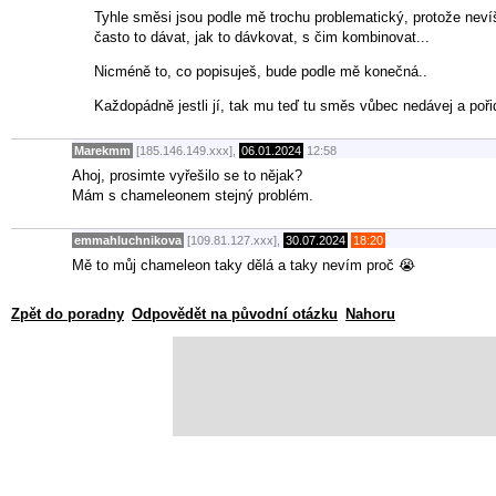
Tyhle směsi jsou podle mě trochu problematický, protože nevíš,
často to dávat, jak to dávkovat, s čim kombinovat...
Nicméně to, co popisuješ, bude podle mě konečná..
Každopádně jestli jí, tak mu teď tu směs vůbec nedávej a poři
Marekmm
[185.146.149.xxx],
06.01.2024
12:58
Ahoj, prosimte vyřešilo se to nějak?
Mám s chameleonem stejný problém.
emmahluchnikova
[109.81.127.xxx],
30.07.2024
18:20
Mě to můj chameleon taky dělá a taky nevím proč 😭
Zpět do poradny
Odpovědět na původní otázku
Nahoru