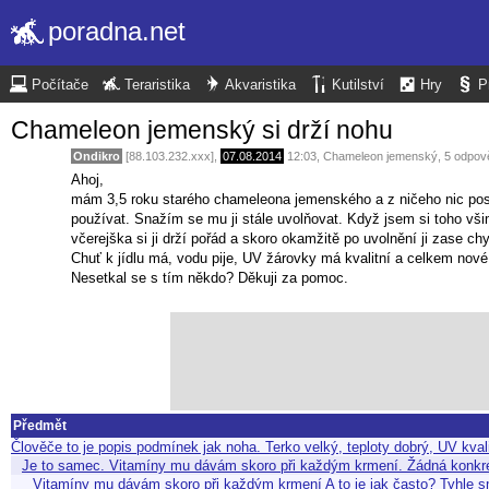
poradna.net
Počítače
Teraristika
Akvaristika
Kutilství
Hry
P
Chameleon jemenský si drží nohu
Ondikro
[88.103.232.xxx],
07.08.2014
12:03
,
Chameleon jemenský
, 5 odpov
Ahoj,
mám 3,5 roku starého chameleona jemenského a z ničeho nic posle
používat. Snažím se mu ji stále uvolňovat. Když jsem si toho všim
včerejška si ji drží pořád a skoro okamžitě po uvolnění ji zase ch
Chuť k jídlu má, vodu pije, UV žárovky má kvalitní a celkem nové,
Nesetkal se s tím někdo? Děkuji za pomoc.
Předmět
Člověče to je popis podmínek jak noha. Terko velký, teploty dobrý, UV kva
Je to samec. Vitamíny mu dávám skoro při každým krmení. Žádná konkré
Vitamíny mu dávám skoro při každým krmení A to je jak často? Tyhle 