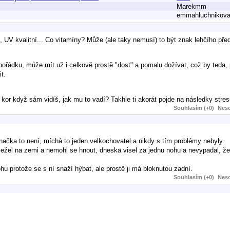
Marekmm
emmahluchnikov
, UV kvalitní... Co vitamíny? Může (ale taky nemusí) to být znak lehčího pře
pořádku, může mít už i celkově prostě "dost" a pomalu dožívat, což by teda,
t.
kor když sám vidíš, jak mu to vadí? Takhle ti akorát pojde na následky stres
Souhlasím (+0)
Neso
čka to není, míchá to jeden velkochovatel a nikdy s tím problémy nebyly.
ežel na zemi a nemohl se hnout, dneska visel za jednu nohu a nevypadal, že
ohu protože se s ní snaží hýbat, ale prostě ji má bloknutou zadní.
Souhlasím (+0)
Neso