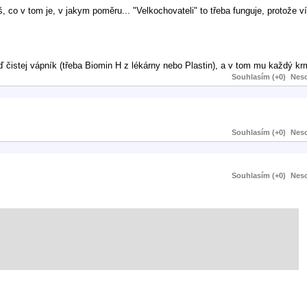
 co v tom je, v jakym poměru... "Velkochovateli" to třeba funguje, protože ví,
ď čistej vápník (třeba Biomin H z lékárny nebo Plastin), a v tom mu každý kr
Souhlasím (+0)
Neso
Souhlasím (+0)
Neso
Souhlasím (+0)
Neso