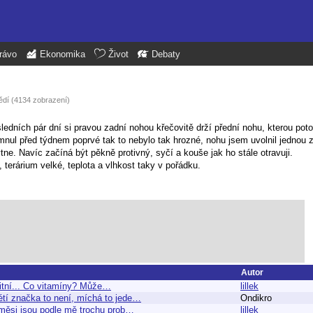
rávo
Ekonomika
Život
Debaty
ědí (4134 zobrazení)
dních pár dní si pravou zadní nohou křečovitě drží přední nohu, kterou po
nul před týdnem poprvé tak to nebylo tak hrozné, nohu jsem uvolnil jednou za
ytne. Navíc začíná být pěkně protivný, syčí a kouše jak ho stále otravuji.
 terárium velké, teplota a vlhkost taky v pořádku.
Autor
litní... Co vitamíny? Může…
lillek
tí značka to není, míchá to jede…
Ondikro
směsi jsou podle mě trochu prob…
lillek