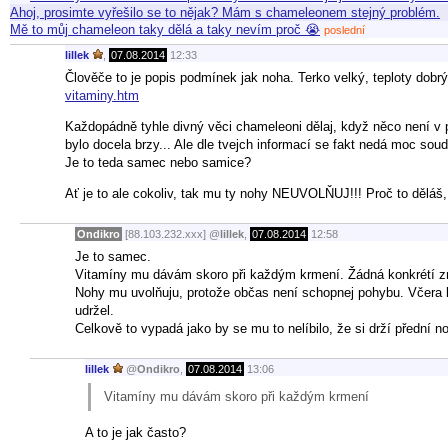
Ahoj, prosimte vyřešilo se to nějak? Mám s chameleonem stejný problém.
Mě to můj chameleon taky dělá a taky nevím proč 😭
poslední
lillek
,
07.08.2014
12:33
Člověče to je popis podmínek jak noha. Terko velký, teploty dobrý
vitaminy.htm
Každopádně tyhle divný věci chameleoni dělaj, když něco není v 
bylo docela brzy... Ale dle tvejch informací se fakt nedá moc soudi
Je to teda samec nebo samice?
Ať je to ale cokoliv, tak mu ty nohy NEUVOLŇUJ!!! Proč to děláš, 
Ondikro
[88.103.232.xxx]
@
lillek
,
07.08.2014
12:58
Je to samec.
Vitamíny mu dávám skoro při každým krmení. Žádná konkrétí zna
Nohy mu uvolňuju, protože občas není schopnej pohybu. Včera l
udržel.
Celkově to vypadá jako by se mu to nelíbilo, že si drží přední n
lillek
@
Ondikro
,
07.08.2014
13:06
Vitamíny mu dávám skoro při každým krmení
A to je jak často?