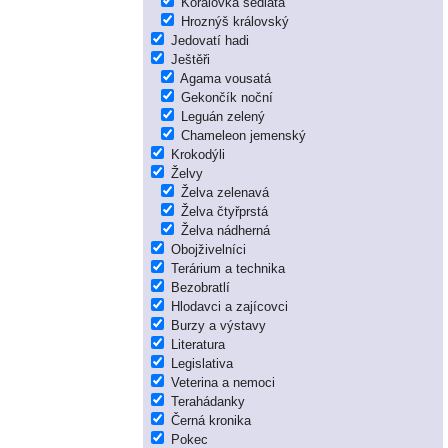
Korálovka sedlatá
Hroznýš královský
Jedovatí hadi
Ještěři
Agama vousatá
Gekončík noční
Leguán zelený
Chameleon jemenský
Krokodýli
Želvy
Želva zelenavá
Želva čtyřprstá
Želva nádherná
Obojživelníci
Terárium a technika
Bezobratlí
Hlodavci a zajícovci
Burzy a výstavy
Literatura
Legislativa
Veterina a nemoci
Terahádanky
Černá kronika
Pokec