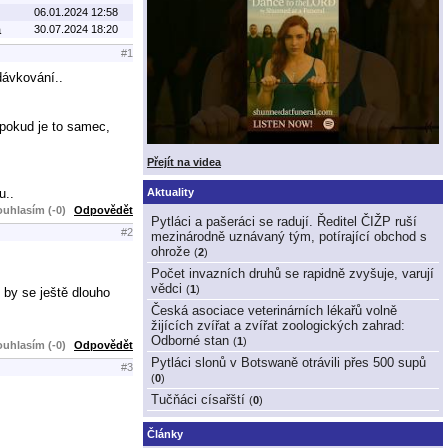
06.01.2024 12:58
a
30.07.2024 18:20
#1
dávkování..
 pokud je to samec,
Přejít na videa
u..
Aktuality
uhlasím (-0)
Odpovědět
Pytláci a pašeráci se radují. Ředitel ČIŽP ruší
#2
mezinárodně uznávaný tým, potírající obchod s
ohrože
(
2
)
Počet invazních druhů se rapidně zvyšuje, varují
vědci
(
1
)
 by se ještě dlouho
Česká asociace veterinárních lékařů volně
žijících zvířat a zvířat zoologických zahrad:
Odborné stan
(
1
)
uhlasím (-0)
Odpovědět
Pytláci slonů v Botswaně otrávili přes 500 supů
#3
(
0
)
Tučňáci císařští
(
0
)
Články