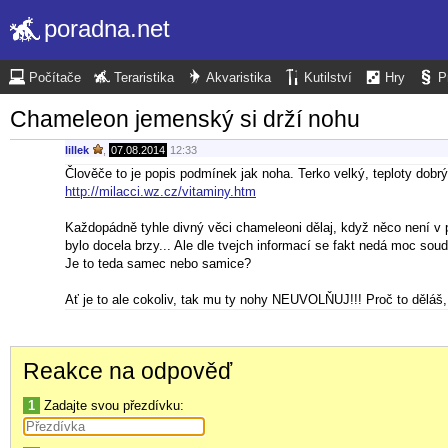
poradna.net
Počítače
Teraristika
Akvaristika
Kutilství
Hry
P
Chameleon jemenský si drží nohu
lillek
,
07.08.2014
12:33
Člověče to je popis podmínek jak noha. Terko velký, teploty dobrý
http://milacci.wz.cz/vitaminy.htm
Každopádně tyhle divný věci chameleoni dělaj, když něco není v 
bylo docela brzy... Ale dle tvejch informací se fakt nedá moc soudi
Je to teda samec nebo samice?
Ať je to ale cokoliv, tak mu ty nohy NEUVOLŇUJ!!! Proč to děláš, 
Reakce na odpověď
1
Zadajte svou přezdívku: