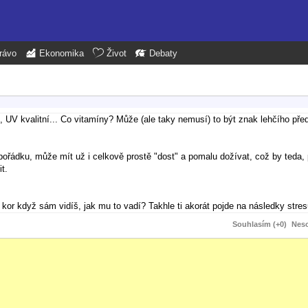
rávo
Ekonomika
Život
Debaty
, UV kvalitní... Co vitamíny? Může (ale taky nemusí) to být znak lehčího pře
pořádku, může mít už i celkově prostě "dost" a pomalu dožívat, což by teda,
t.
kor když sám vidíš, jak mu to vadí? Takhle ti akorát pojde na následky stres
Souhlasím (+0)
Neso