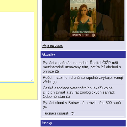
Přejít na videa
Aktuality
Pytláci a pašeráci se radují. Ředitel ČIŽP ruší
mezinárodně uznávaný tým, potírající obchod s
ohrože
(
2
)
Počet invazních druhů se rapidně zvyšuje, varují
vědci
(
1
)
Česká asociace veterinárních lékařů volně
žijících zvířat a zvířat zoologických zahrad:
Odborné stan
(
1
)
Pytláci slonů v Botswaně otrávili přes 500 supů
(
0
)
Tučňáci císařští
(
0
)
Články