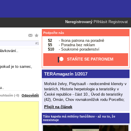
Neregistrovaný
Přihlásit
Registrovat
Podpořte nás
$2
- Ikona patrona na poradně
#1
$5
- Poradna bez reklam
$10
- Soukromé poradenství
dávkování..
STAŇTE SE PATRONEM
 pokud je to samec,
TERAmagazín 1/2017
Mořské želvy, Playtsauři - nedoceněné klenoty v
u..
teráriích, Historie herpetologie a teraristiky v
České republice - část 10., Úvod do teraristiky
uhlasím (-0)
Odpovědět
(42), Omán, Chov rovnakonôžok rodu Porcellio;
Přejít na článek
Táto kapela má milióny fanúšikov - až na to, že
neexistuje