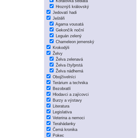
Korálovka sedlatá
Hroznýš královský
Jedovatí hadi
Ještěři
Agama vousatá
Gekončík noční
Leguán zelený
Chameleon jemenský
Krokodýli
Želvy
Želva zelenavá
Želva čtyřprstá
Želva nádherná
Obojživelníci
Terárium a technika
Bezobratlí
Hlodavci a zajícovci
Burzy a výstavy
Literatura
Legislativa
Veterina a nemoci
Terahádanky
Černá kronika
Pokec