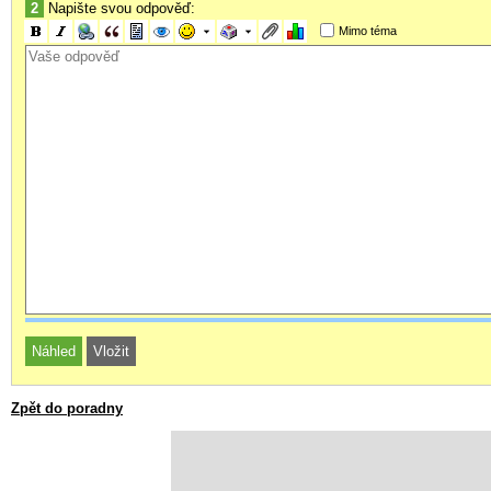
2
Napište svou odpověď:
Mimo téma
Zpět do poradny