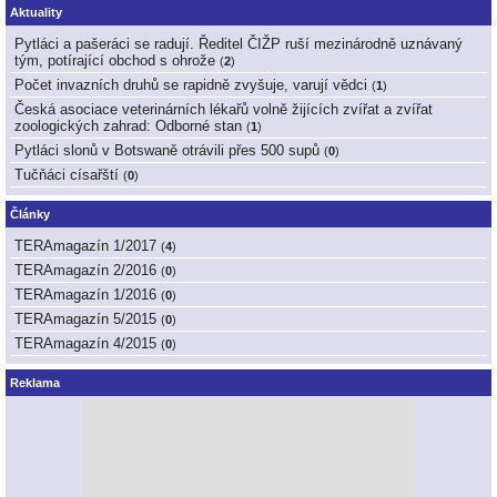
Aktuality
Pytláci a pašeráci se radují. Ředitel ČIŽP ruší mezinárodně uznávaný
tým, potírající obchod s ohrože
(
2
)
Počet invazních druhů se rapidně zvyšuje, varují vědci
(
1
)
Česká asociace veterinárních lékařů volně žijících zvířat a zvířat
zoologických zahrad: Odborné stan
(
1
)
Pytláci slonů v Botswaně otrávili přes 500 supů
(
0
)
Tučňáci císařští
(
0
)
Články
TERAmagazín 1/2017
(
4
)
TERAmagazín 2/2016
(
0
)
TERAmagazín 1/2016
(
0
)
TERAmagazín 5/2015
(
0
)
TERAmagazín 4/2015
(
0
)
Reklama