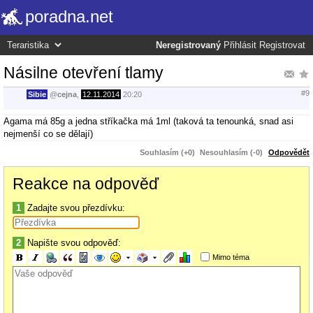
poradna.net
Neregistrovaný
Přihlásit
Registrovat
Násilne otevření tlamy
#9
Sibie
@
cejna
,
12.11.2014
20:20
Agama má 85g a jedna stříkačka má 1ml (taková ta tenounká, snad asi
nejmenší co se dělají)
Souhlasím (+0)
Nesouhlasím (-0)
Odpovědět
Reakce na odpověď
1
Zadajte svou přezdívku:
2
Napište svou odpověď:
Mimo téma