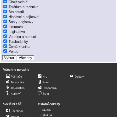
Obojživelníci
Terárium a technika
Bezobratlí
Hlodavci a zajícovci
Burzy a výstavy
Literatura
Legislativa
Veterina a nemoci
Terahádanky
Černá kronika
Pokec
Všechny poradny
Počítače
Hry
Debaty
Teraristika
Právo
Akvaristika
Ekonomika
Kutilství
Život
Sociální sítě
Ostatní odkazy
Pravidla
Facebook
Reklama
Twitter