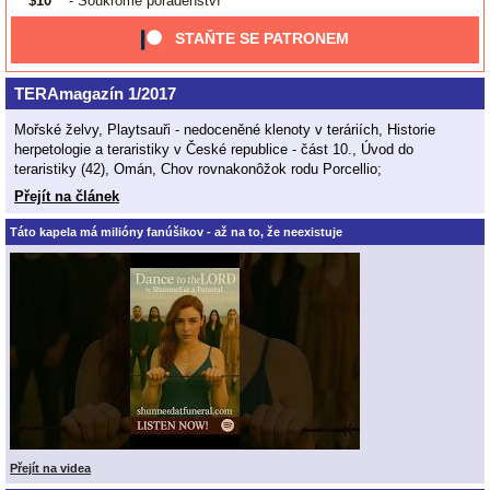
$10
- Soukromé poradenství
STAŇTE SE PATRONEM
TERAmagazín 1/2017
Mořské želvy, Playtsauři - nedoceněné klenoty v teráriích, Historie
herpetologie a teraristiky v České republice - část 10., Úvod do
teraristiky (42), Omán, Chov rovnakonôžok rodu Porcellio;
Přejít na článek
Táto kapela má milióny fanúšikov - až na to, že neexistuje
Přejít na videa