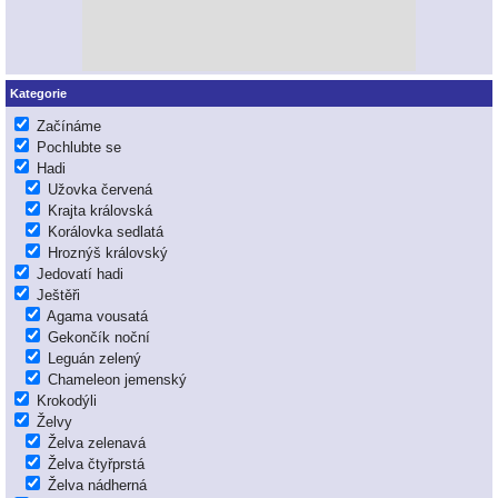
Kategorie
Začínáme
Pochlubte se
Hadi
Užovka červená
Krajta královská
Korálovka sedlatá
Hroznýš královský
Jedovatí hadi
Ještěři
Agama vousatá
Gekončík noční
Leguán zelený
Chameleon jemenský
Krokodýli
Želvy
Želva zelenavá
Želva čtyřprstá
Želva nádherná