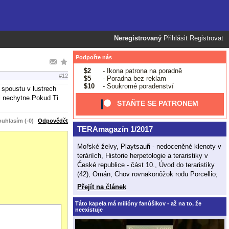
Neregistrovaný
Přihlásit
Registrovat
Podpořte nás
$2
- Ikona patrona na poradně
#12
$5
- Poradna bez reklam
$10
- Soukromé poradenství
 spoustu v lustrech
ti nechytne.Pokud Ti
STAŇTE SE PATRONEM
uhlasím (-0)
Odpovědět
TERAmagazín 1/2017
Mořské želvy, Playtsauři - nedoceněné klenoty v
teráriích, Historie herpetologie a teraristiky v
České republice - část 10., Úvod do teraristiky
(42), Omán, Chov rovnakonôžok rodu Porcellio;
Přejít na článek
Táto kapela má milióny fanúšikov - až na to, že
neexistuje