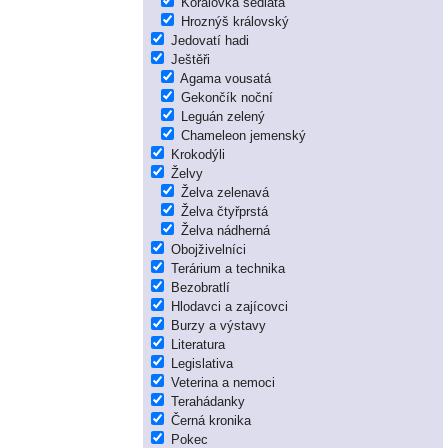
Korálovka sedlatá
Hroznýš královský
Jedovatí hadi
Ještěři
Agama vousatá
Gekončík noční
Leguán zelený
Chameleon jemenský
Krokodýli
Želvy
Želva zelenavá
Želva čtyřprstá
Želva nádherná
Obojživelníci
Terárium a technika
Bezobratlí
Hlodavci a zajícovci
Burzy a výstavy
Literatura
Legislativa
Veterina a nemoci
Terahádanky
Černá kronika
Pokec