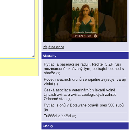
Přejít na videa
Aktuality
Pytláci a pašeráci se radují. Ředitel ČIŽP ruší
mezinárodně uznávaný tým, potírající obchod s
ohrože
(
2
)
Počet invazních druhů se rapidně zvyšuje, varují
vědci
(
1
)
Česká asociace veterinárních lékařů volně
žijících zvířat a zvířat zoologických zahrad:
Odborné stan
(
1
)
Pytláci slonů v Botswaně otrávili přes 500 supů
(
0
)
Tučňáci císařští
(
0
)
Články