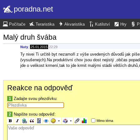
poradna.net
Počítače
Teraristika
Akvaristika
Kutilství
Hry
P
Malý druh švába
Nuty
,
25.01.2015
22:29
Ty nivei Ti určitě byt nezamoří z výše uvedených důvodů jak píše 
(vysušenejch).Na produktivní chov jsou dost nejistý ,občas popadaj
jde o velikost krmení,tak to jde krmit malými stádii větších druhů
Reakce na odpověď
1
Zadajte svou přezdívku:
2
Napište svou odpověď:
Mimo téma