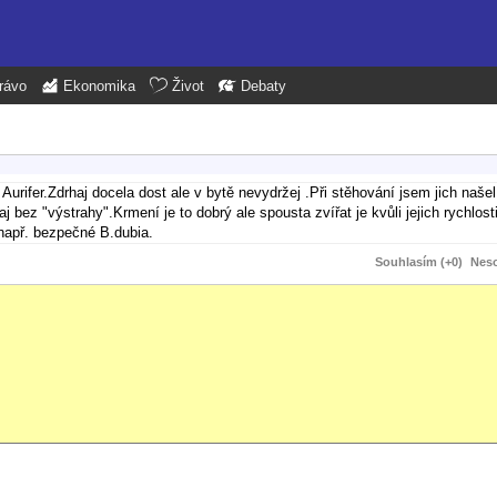
rávo
Ekonomika
Život
Debaty
Aurifer.Zdrhaj docela dost ale v bytě nevydržej .Při stěhování jsem jich našel
 bez "výstrahy".Krmení je to dobrý ale spousta zvířat je kvůli jejich rychlos
,např. bezpečné B.dubia.
Souhlasím (+0)
Neso