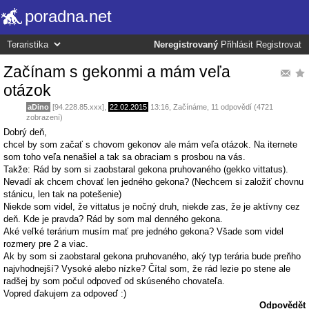
poradna.net
Neregistrovaný
Přihlásit
Registrovat
Začínam s gekonmi a mám veľa
otázok
aDino
[94.228.85.xxx],
22.02.2015
13:16
,
Začínáme
, 11 odpovědí (4721
zobrazení)
Dobrý deň,
chcel by som začať s chovom gekonov ale mám veľa otázok. Na iternete
som toho veľa nenašiel a tak sa obraciam s prosbou na vás.
Takže: Rád by som si zaobstaral gekona pruhovaného (gekko vittatus).
Nevadí ak chcem chovať len jedného gekona? (Nechcem si založiť chovnu
stánicu, len tak na potešenie)
Niekde som videl, že vittatus je nočný druh, niekde zas, že je aktívny cez
deň. Kde je pravda? Rád by som mal denného gekona.
Aké veľké terárium musím mať pre jedného gekona? Všade som videl
rozmery pre 2 a viac.
Ak by som si zaobstaral gekona pruhovaného, aký typ terária bude preňho
najvhodnejší? Vysoké alebo nízke? Čítal som, že rád lezie po stene ale
radšej by som počul odpoveď od skúseného chovateľa.
Vopred ďakujem za odpoveď :)
Odpovědět