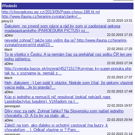
Předmět
http://chovgekonu.wz.cz/2013/05/Popis-chovu-188.ht ml
http://www.ifauna.cz/terarijni-zvirata/clanky/…
22.02.2015 13:31
johny13
Ďakujem, no zmenil som názor a rád by som si zaobstaral gekona
madagaskarského (PAROEDURA PICTUS) vz…
22.02.2015 17:15
aDino
nevedel zohnať? takže toto vidím iba ja? http://www.ifauna.cz/terarijni-
zvirata/inzerce/r/d etail/23…
22.02.2015 17:25
ldacti
To je všetko v Česku. A ja nemám čas sa preháňať cez polku ČR len pre
jednu jaštericu.
22.02.2015 17:34
aDino
http://zvierata.bazos.sk/inzerat/45271517/Korytnac ky-super-ponuka.php
tak tu. v zozname je. nemáš z…
22.02.2015 17:37
ldacti
Heh, ďakujem :-) Len späť k otázke. Niekde som čítal, že gekony vlastné
vajcia jedia...Je to pravda?…
22.02.2015 17:48
aDino
Kúp si jedného a nemusíš nič regulovať (pokiaľ nekúpiš napr.
Lepidodactylus lugubris). Vzhľadom na t…
22.02.2015 19:57
perenquen
Díky moc za rady. Zohnať ľahko? Na Slovensku som našiel jedného
chovateľa :-D. A čo by sa stalo, ak…
22.02.2015 20:54
aDino
Záleží na tom, ako ďaleko si ochotný cestovať (na burzy, k
chovateľom,...). Odkiaľ vlastne si ? Paro…
22.02.2015 21:14
perenquen