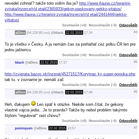
nevedel zohnať? takže toto vidím iba ja?
http://www.ifauna.cz/terarijni-
zvirata/inzerce/r/d etail/2365933/gekon-paskovany-gekko-vitatus/
http://www.ifauna.cz/terarijni-zvirata/inzerce/r/d etail/2441444/gekko-
vittatus/
Souhlasím (+0)
Nesouhlasím (-0)
Odpovědět
#4
aDino
[94.228.85.xxx]
@
ldacti
,
22.02.2015
17:34
To je všetko v Česku. A ja nemám čas sa preháňať cez polku ČR len pre
jednu jaštericu.
Souhlasím (+0)
Nesouhlasím (-0)
Odpovědět
#5
ldacti
@
aDino
,
22.02.2015
17:37
http://zvierata.bazos.sk/inzerat/45271517/Korytnac ky-super-ponuka.php
tak tu. v zozname je. nemáš zač
Souhlasím (+0)
Nesouhlasím (-0)
Odpovědět
#6
aDino
[94.228.85.xxx]
@
ldacti
,
22.02.2015
17:48
Heh, ďakujem
Len späť k otázke. Niekde som čítal, že gekony
vlastné vajcia jedia...Je to pravda? Takže by nebol problém takýmto
štýlom "regulovať" rast chovu?
Souhlasím (+0)
Nesouhlasím (-0)
Odpovědět
#7
perenquen
@
aDino
,
22.02.2015
19:57