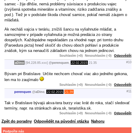
samec - žije dlhšie, nemá problémy súvisiace s produkciou vajec
(zvýšená spotreba minerálov a vitamínov, riziko zadržania znášky a
pod.). Tiež je v podstate škoda chovať samice, pokiaľ nemáš záujem o
mláďatá.
Ak necháš vajcia v teráriu, znížiš šancu na vyliahnutie mláďat, a
samozrejme v prípade vyliahnutia je možná predácia zo strany
dospelých. Každopádne nepokladám za vhodné napr. pri tomto druhu
(Paroedura picta) hneď skočiť do chovu oboch pohlaví a produkcie
znášok, kým sa nenaučíš základom chovu na jednom jedincovi.
Souhlasím (+0)
Nesouhlasím (-0)
Odpovědět
#10
aDino
[94.228.85.xxx]
@
perenquen
,
22.02.2015
21:35
Bývam pri Bratislave. Určite nechcem chovať viac ako jedného gekona,
len ma to zaujímalo
Souhlasím (+0)
Nesouhlasím (-0)
Odpovědět
#11
perenquen
@
aDino
,
22.02.2015
21:39
Tak v Bratislave bývajú akva-tera burzy viac krát do roka, stačí sledovať
termíny, napr. na stránkach akva.sk, teraristika.sk.
Souhlasím (+0)
Nesouhlasím (-0)
Odpovědět
Zpět do poradny
Odpovědět na původní otázku
Nahoru
Podpořte nás