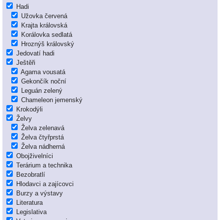
Hadi
Užovka červená
Krajta královská
Korálovka sedlatá
Hroznýš královský
Jedovatí hadi
Ještěři
Agama vousatá
Gekončík noční
Leguán zelený
Chameleon jemenský
Krokodýli
Želvy
Želva zelenavá
Želva čtyřprstá
Želva nádherná
Obojživelníci
Terárium a technika
Bezobratlí
Hlodavci a zajícovci
Burzy a výstavy
Literatura
Legislativa