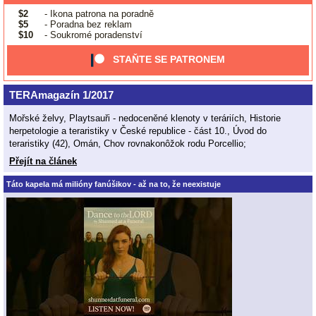
$2
- Ikona patrona na poradně
$5
- Poradna bez reklam
$10
- Soukromé poradenství
STAŇTE SE PATRONEM
TERAmagazín 1/2017
Mořské želvy, Playtsauři - nedoceněné klenoty v teráriích, Historie
herpetologie a teraristiky v České republice - část 10., Úvod do
teraristiky (42), Omán, Chov rovnakonôžok rodu Porcellio;
Přejít na článek
Táto kapela má milióny fanúšikov - až na to, že neexistuje