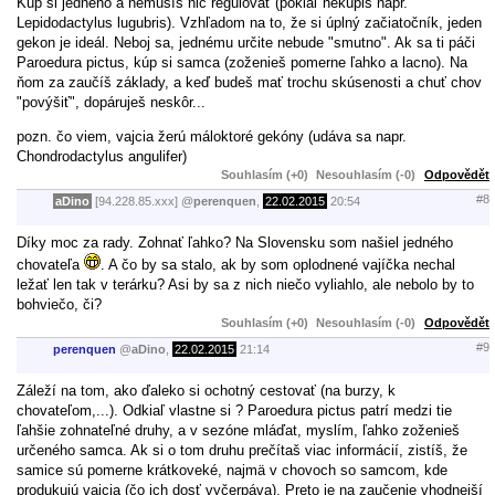
Kúp si jedného a nemusíš nič regulovať (pokiaľ nekúpiš napr.
Lepidodactylus lugubris). Vzhľadom na to, že si úplný začiatočník, jeden
gekon je ideál. Neboj sa, jednému určite nebude "smutno". Ak sa ti páči
Paroedura pictus, kúp si samca (zoženieš pomerne ľahko a lacno). Na
ňom za zaučíš základy, a keď budeš mať trochu skúsenosti a chuť chov
"povýšiť", dopáruješ neskôr...
pozn. čo viem, vajcia žerú máloktoré gekóny (udáva sa napr.
Chondrodactylus angulifer)
Souhlasím (+0)
Nesouhlasím (-0)
Odpovědět
#8
aDino
[94.228.85.xxx]
@
perenquen
,
22.02.2015
20:54
Díky moc za rady. Zohnať ľahko? Na Slovensku som našiel jedného
chovateľa
. A čo by sa stalo, ak by som oplodnené vajíčka nechal
ležať len tak v terárku? Asi by sa z nich niečo vyliahlo, ale nebolo by to
bohviečo, či?
Souhlasím (+0)
Nesouhlasím (-0)
Odpovědět
#9
perenquen
@
aDino
,
22.02.2015
21:14
Záleží na tom, ako ďaleko si ochotný cestovať (na burzy, k
chovateľom,...). Odkiaľ vlastne si ? Paroedura pictus patrí medzi tie
ľahšie zohnateľné druhy, a v sezóne mláďat, myslím, ľahko zoženieš
určeného samca. Ak si o tom druhu prečítaš viac informácií, zistíš, že
samice sú pomerne krátkoveké, najmä v chovoch so samcom, kde
produkujú vajcia (čo ich dosť vyčerpáva). Preto je na zaučenie vhodnejší