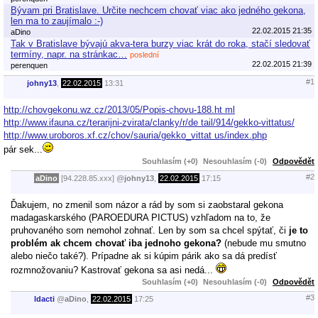
Bývam pri Bratislave. Určite nechcem chovať viac ako jedného gekona,
len ma to zaujímalo :-)
22.02.2015 21:35
aDino
Tak v Bratislave bývajú akva-tera burzy viac krát do roka, stačí sledovať
termíny, napr. na stránkac…
poslední
22.02.2015 21:39
perenquen
#1
johny13
,
22.02.2015
13:31
http://chovgekonu.wz.cz/2013/05/Popis-chovu-188.ht ml
http://www.ifauna.cz/terarijni-zvirata/clanky/r/de tail/914/gekko-vittatus/
http://www.uroboros.xf.cz/chov/sauria/gekko_vittat us/index.php
pár sek...
Souhlasím (+0)
Nesouhlasím (-0)
Odpovědět
#2
aDino
[94.228.85.xxx]
@
johny13
,
22.02.2015
17:15
Ďakujem, no zmenil som názor a rád by som si zaobstaral gekona
madagaskarského (PAROEDURA PICTUS) vzhľadom na to, že
pruhovaného som nemohol zohnať. Len by som sa chcel spýtať, či
je to
problém ak chcem chovať iba jednoho gekona?
(nebude mu smutno
alebo niečo také?). Prípadne ak si kúpim párik ako sa dá predísť
rozmnožovaniu? Kastrovať gekona sa asi nedá...
Souhlasím (+0)
Nesouhlasím (-0)
Odpovědět
#3
ldacti
@
aDino
,
22.02.2015
17:25