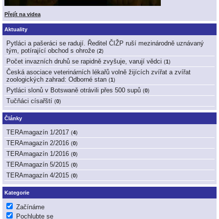
Přejít na videa
Aktuality
Pytláci a pašeráci se radují. Ředitel ČIŽP ruší mezinárodně uznávaný
tým, potírající obchod s ohrože
(
2
)
Počet invazních druhů se rapidně zvyšuje, varují vědci
(
1
)
Česká asociace veterinárních lékařů volně žijících zvířat a zvířat
zoologických zahrad: Odborné stan
(
1
)
Pytláci slonů v Botswaně otrávili přes 500 supů
(
0
)
Tučňáci císařští
(
0
)
Články
TERAmagazín 1/2017
(
4
)
TERAmagazín 2/2016
(
0
)
TERAmagazín 1/2016
(
0
)
TERAmagazín 5/2015
(
0
)
TERAmagazín 4/2015
(
0
)
Kategorie
Začínáme
Pochlubte se