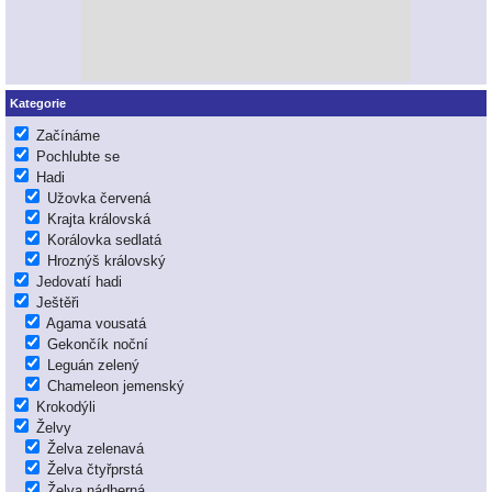
Kategorie
Začínáme
Pochlubte se
Hadi
Užovka červená
Krajta královská
Korálovka sedlatá
Hroznýš královský
Jedovatí hadi
Ještěři
Agama vousatá
Gekončík noční
Leguán zelený
Chameleon jemenský
Krokodýli
Želvy
Želva zelenavá
Želva čtyřprstá
Želva nádherná