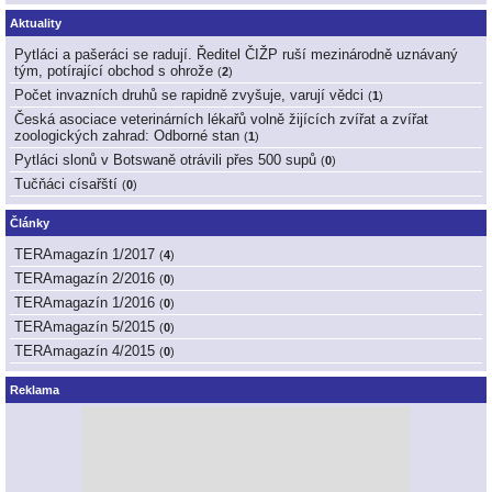
Aktuality
Pytláci a pašeráci se radují. Ředitel ČIŽP ruší mezinárodně uznávaný
tým, potírající obchod s ohrože
(
2
)
Počet invazních druhů se rapidně zvyšuje, varují vědci
(
1
)
Česká asociace veterinárních lékařů volně žijících zvířat a zvířat
zoologických zahrad: Odborné stan
(
1
)
Pytláci slonů v Botswaně otrávili přes 500 supů
(
0
)
Tučňáci císařští
(
0
)
Články
TERAmagazín 1/2017
(
4
)
TERAmagazín 2/2016
(
0
)
TERAmagazín 1/2016
(
0
)
TERAmagazín 5/2015
(
0
)
TERAmagazín 4/2015
(
0
)
Reklama