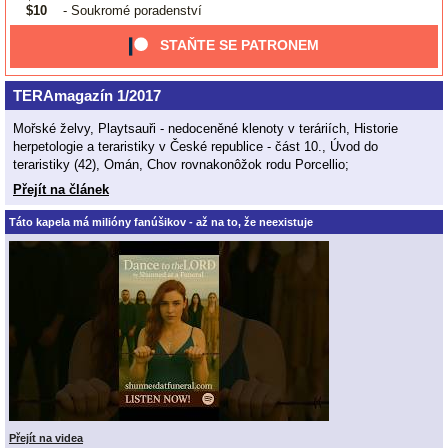
$10
- Soukromé poradenství
STAŇTE SE PATRONEM
TERAmagazín 1/2017
Mořské želvy, Playtsauři - nedoceněné klenoty v teráriích, Historie
herpetologie a teraristiky v České republice - část 10., Úvod do
teraristiky (42), Omán, Chov rovnakonôžok rodu Porcellio;
Přejít na článek
Táto kapela má milióny fanúšikov - až na to, že neexistuje
Přejít na videa