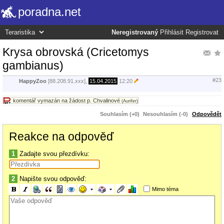
poradna.net
Neregistrovaný
Přihlásit
Registrovat
Krysa obrovská (Cricetomys
gambianus)
#23
HappyZoo
[88.208.91.xxx],
15.04.2015
12:20
komentář vymazán na žádost p. Chvalinové
(Aurifer)
Souhlasím (+0)
Nesouhlasím (-0)
Odpovědět
Reakce na odpověď
1
Zadajte svou přezdívku:
2
Napište svou odpověď:
Mimo téma