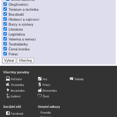
Obojživelníci
Terárium a technika
Bezobratlí
Hlodavci a zajícovci
Burzy a výstavy
Literatura
Legislativa
Veterina a nemoci
Terahádanky
Černá kronika
Pokec
Všechny poradny
Počítače
Hry
Debaty
Teraristika
Právo
Akvaristika
Ekonomika
Kutilství
Život
Sociální sítě
Ostatní odkazy
Pravidla
Facebook