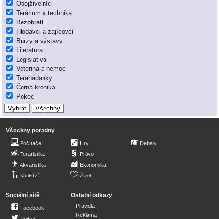
Obojživelníci
Terárium a technika
Bezobratlí
Hlodavci a zajícovci
Burzy a výstavy
Literatura
Legislativa
Veterina a nemoci
Terahádanky
Černá kronika
Pokec
Všechny poradny
Počítače
Hry
Debaty
Teraristika
Právo
Akvaristika
Ekonomika
Kutilství
Život
Sociální sítě
Ostatní odkazy
Pravidla
Facebook
Reklama
Twitter