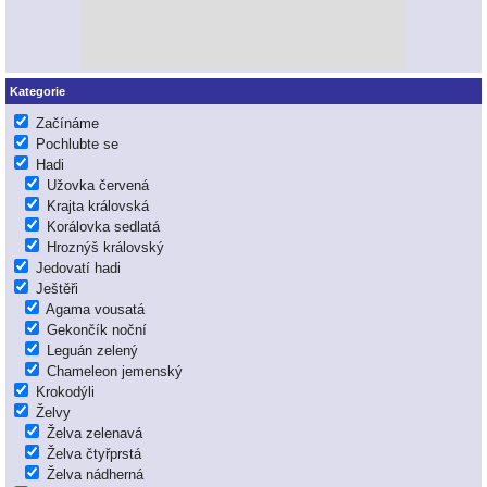
Kategorie
Začínáme
Pochlubte se
Hadi
Užovka červená
Krajta královská
Korálovka sedlatá
Hroznýš královský
Jedovatí hadi
Ještěři
Agama vousatá
Gekončík noční
Leguán zelený
Chameleon jemenský
Krokodýli
Želvy
Želva zelenavá
Želva čtyřprstá
Želva nádherná