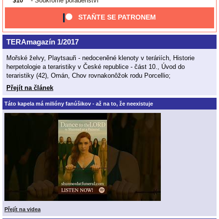
$10
- Soukromé poradenství
STAŇTE SE PATRONEM
TERAmagazín 1/2017
Mořské želvy, Playtsauři - nedoceněné klenoty v teráriích, Historie
herpetologie a teraristiky v České republice - část 10., Úvod do
teraristiky (42), Omán, Chov rovnakonôžok rodu Porcellio;
Přejít na článek
Táto kapela má milióny fanúšikov - až na to, že neexistuje
Přejít na videa