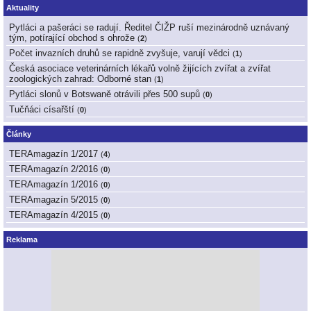
Aktuality
Pytláci a pašeráci se radují. Ředitel ČIŽP ruší mezinárodně uznávaný
tým, potírající obchod s ohrože
(
2
)
Počet invazních druhů se rapidně zvyšuje, varují vědci
(
1
)
Česká asociace veterinárních lékařů volně žijících zvířat a zvířat
zoologických zahrad: Odborné stan
(
1
)
Pytláci slonů v Botswaně otrávili přes 500 supů
(
0
)
Tučňáci císařští
(
0
)
Články
TERAmagazín 1/2017
(
4
)
TERAmagazín 2/2016
(
0
)
TERAmagazín 1/2016
(
0
)
TERAmagazín 5/2015
(
0
)
TERAmagazín 4/2015
(
0
)
Reklama