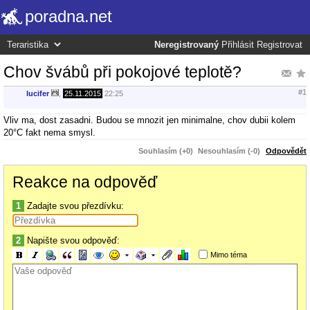
poradna.net
Neregistrovaný
Přihlásit
Registrovat
Chov švábů při pokojové teplotě?
#1
lucifer
,
25.11.2015
22:25
Vliv ma, dost zasadni. Budou se mnozit jen minimalne, chov dubii kolem
20°C fakt nema smysl.
Souhlasím (+0)
Nesouhlasím (-0)
Odpovědět
Reakce na odpověď
1
Zadajte svou přezdívku:
2
Napište svou odpověď:
Mimo téma