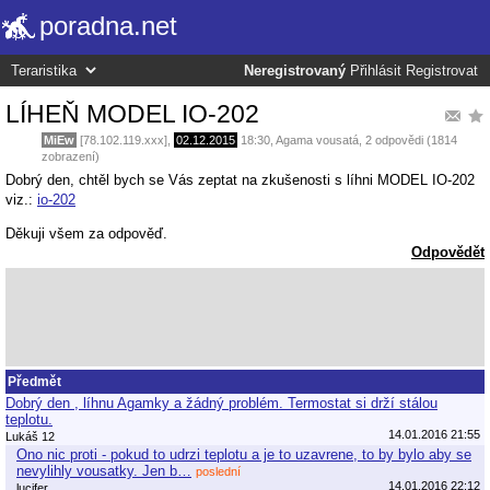
poradna.net
Neregistrovaný
Přihlásit
Registrovat
LÍHEŇ MODEL IO-202
MiEw
[78.102.119.xxx],
02.12.2015
18:30
,
Agama vousatá
, 2 odpovědi (1814
zobrazení)
Dobrý den, chtěl bych se Vás zeptat na zkušenosti s líhni MODEL IO-202
viz.:
io-202
Děkuji všem za odpověď.
Odpovědět
Předmět
Dobrý den , líhnu Agamky a žádný problém. Termostat si drží stálou
teplotu.
14.01.2016 21:55
Lukáš 12
Ono nic proti - pokud to udrzi teplotu a je to uzavrene, to by bylo aby se
nevylihly vousatky. Jen b…
poslední
14.01.2016 22:12
lucifer