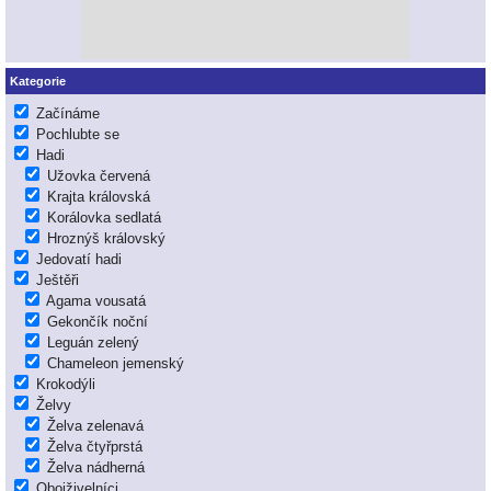
Kategorie
Začínáme
Pochlubte se
Hadi
Užovka červená
Krajta královská
Korálovka sedlatá
Hroznýš královský
Jedovatí hadi
Ještěři
Agama vousatá
Gekončík noční
Leguán zelený
Chameleon jemenský
Krokodýli
Želvy
Želva zelenavá
Želva čtyřprstá
Želva nádherná
Obojživelníci