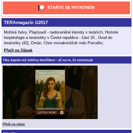
STAŇTE SE PATRONEM
TERAmagazín 1/2017
Mořské želvy, Playtsauři - nedoceněné klenoty v teráriích, Historie
herpetologie a teraristiky v České republice - část 10., Úvod do
teraristiky (42), Omán, Chov rovnakonôžok rodu Porcellio;
Přejít na článek
Táto kapela má milióny fanúšikov - až na to, že neexistuje
Přejít na videa