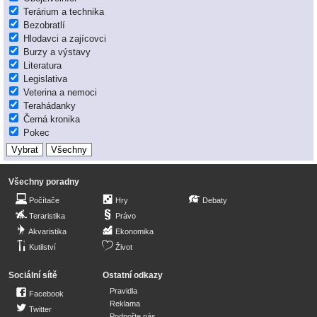
Terárium a technika
Bezobratlí
Hlodavci a zajícovci
Burzy a výstavy
Literatura
Legislativa
Veterina a nemoci
Terahádanky
Černá kronika
Pokec
Všechny poradny
Počítače
Hry
Debaty
Teraristika
Právo
Akvaristika
Ekonomika
Kutilství
Život
Sociální sítě
Ostatní odkazy
Pravidla
Facebook
Reklama
Twitter
Podpořte nás