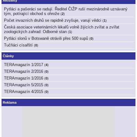
Aktuality
Pytláci a pašeráci se radují. Ředitel ČIŽP ruší mezinárodně uznávaný
tým, potírající obchod s ohrože
(
2
)
Počet invazních druhů se rapidně zvyšuje, varují vědci
(
1
)
Česká asociace veterinárních lékařů volně žijících zvířat a zvířat
zoologických zahrad: Odborné stan
(
1
)
Pytláci slonů v Botswaně otrávili přes 500 supů
(
0
)
Tučňáci císařští
(
0
)
Články
TERAmagazín 1/2017
(
4
)
TERAmagazín 2/2016
(
0
)
TERAmagazín 1/2016
(
0
)
TERAmagazín 5/2015
(
0
)
TERAmagazín 4/2015
(
0
)
Reklama