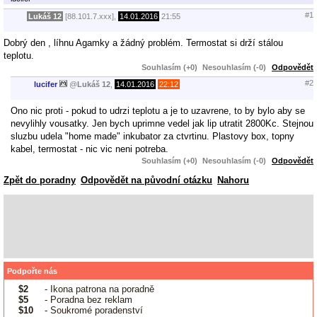
#1
Lukáš 12
[88.101.7.xxx],
14.01.2016
21:55
Dobrý den , líhnu Agamky a žádný problém. Termostat si drží stálou
teplotu.
Souhlasím (+0)
Nesouhlasím (-0)
Odpovědět
#2
lucifer
@
Lukáš 12
,
14.01.2016
22:12
Ono nic proti - pokud to udrzi teplotu a je to uzavrene, to by bylo aby se
nevylihly vousatky. Jen bych uprimne vedel jak lip utratit 2800Kc. Stejnou
sluzbu udela "home made" inkubator za ctvrtinu. Plastovy box, topny
kabel, termostat - nic vic neni potreba.
Souhlasím (+0)
Nesouhlasím (-0)
Odpovědět
Zpět do poradny
Odpovědět na původní otázku
Nahoru
Podpořte nás
$2
- Ikona patrona na poradně
$5
- Poradna bez reklam
$10
- Soukromé poradenství