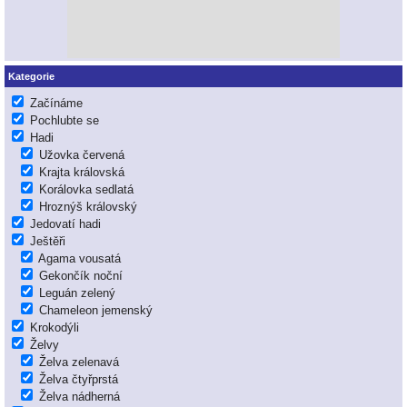
Kategorie
Začínáme
Pochlubte se
Hadi
Užovka červená
Krajta královská
Korálovka sedlatá
Hroznýš královský
Jedovatí hadi
Ještěři
Agama vousatá
Gekončík noční
Leguán zelený
Chameleon jemenský
Krokodýli
Želvy
Želva zelenavá
Želva čtyřprstá
Želva nádherná