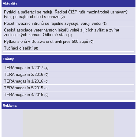
Aktuality
Pytláci a pašeráci se radují. Ředitel ČIŽP ruší mezinárodně uznávaný
tým, potírající obchod s ohrože
(
2
)
Počet invazních druhů se rapidně zvyšuje, varují vědci
(
1
)
Česká asociace veterinárních lékařů volně žijících zvířat a zvířat
zoologických zahrad: Odborné stan
(
1
)
Pytláci slonů v Botswaně otrávili přes 500 supů
(
0
)
Tučňáci císařští
(
0
)
Články
TERAmagazín 1/2017
(
4
)
TERAmagazín 2/2016
(
0
)
TERAmagazín 1/2016
(
0
)
TERAmagazín 5/2015
(
0
)
TERAmagazín 4/2015
(
0
)
Reklama