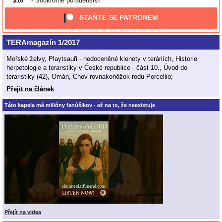
$10
- Soukromé poradenství
STAŇTE SE PATRONEM
TERAmagazín 1/2017
Mořské želvy, Playtsauři - nedoceněné klenoty v teráriích, Historie
herpetologie a teraristiky v České republice - část 10., Úvod do
teraristiky (42), Omán, Chov rovnakonôžok rodu Porcellio;
Přejít na článek
Táto kapela má milióny fanúšikov - až na to, že neexistuje
Přejít na videa