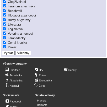
Obojživelníci
Terárium a technika
Bezobratlí
Hlodavci a zajícovci
Burzy a výstavy
Literatura
Legislativa
Veterina a nemoci
Terahádanky
Černá kronika
Pokec
Všechny poradny
Počítače
Hry
Debaty
Teraristika
Právo
Akvaristika
Ekonomika
Kutilství
Život
Sociální sítě
Ostatní odkazy
Pravidla
Facebook
Reklama
Twitter