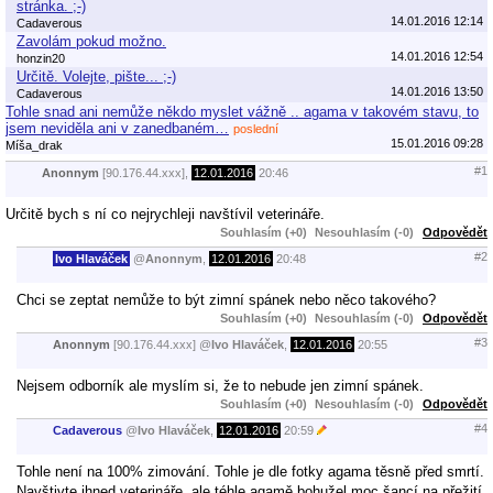
stránka. ;-)
14.01.2016 12:14
Cadaverous
Zavolám pokud možno.
14.01.2016 12:54
honzin20
Určitě. Volejte, pište... ;-)
14.01.2016 13:50
Cadaverous
Tohle snad ani nemůže někdo myslet vážně .. agama v takovém stavu, to
jsem neviděla ani v zanedbaném…
poslední
15.01.2016 09:28
Míša_drak
#1
Anonnym
[90.176.44.xxx],
12.01.2016
20:46
Určitě bych s ní co nejrychleji navštívil veterináře.
Souhlasím (+0)
Nesouhlasím (-0)
Odpovědět
#2
Ivo Hlaváček
@
Anonnym
,
12.01.2016
20:48
Chci se zeptat nemůže to být zimní spánek nebo něco takového?
Souhlasím (+0)
Nesouhlasím (-0)
Odpovědět
#3
Anonnym
[90.176.44.xxx]
@
Ivo Hlaváček
,
12.01.2016
20:55
Nejsem odborník ale myslím si, že to nebude jen zimní spánek.
Souhlasím (+0)
Nesouhlasím (-0)
Odpovědět
#4
Cadaverous
@
Ivo Hlaváček
,
12.01.2016
20:59
Tohle není na 100% zimování. Tohle je dle fotky agama těsně před smrtí.
Navštivte ihned veterináře, ale téhle agamě bohužel moc šancí na přežití