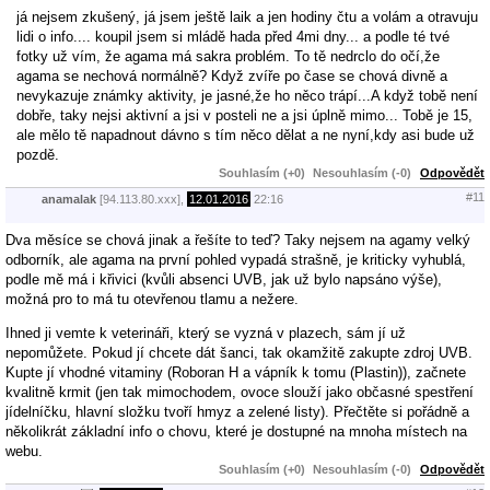
já nejsem zkušený, já jsem ještě laik a jen hodiny čtu a volám a otravuju
lidi o info.... koupil jsem si mládě hada před 4mi dny... a podle té tvé
fotky už vím, že agama má sakra problém. To tě nedrclo do očí,že
agama se nechová normálně? Když zvíře po čase se chová divně a
nevykazuje známky aktivity, je jasné,že ho něco trápí...A když tobě není
dobře, taky nejsi aktivní a jsi v posteli ne a jsi úplně mimo... Tobě je 15,
ale mělo tě napadnout dávno s tím něco dělat a ne nyní,kdy asi bude už
pozdě.
Souhlasím (+0)
Nesouhlasím (-0)
Odpovědět
#11
anamalak
[94.113.80.xxx],
12.01.2016
22:16
Dva měsíce se chová jinak a řešíte to teď? Taky nejsem na agamy velký
odborník, ale agama na první pohled vypadá strašně, je kriticky vyhublá,
podle mě má i křivici (kvůli absenci UVB, jak už bylo napsáno výše),
možná pro to má tu otevřenou tlamu a nežere.
Ihned ji vemte k veterináři, který se vyzná v plazech, sám jí už
nepomůžete. Pokud jí chcete dát šanci, tak okamžitě zakupte zdroj UVB.
Kupte jí vhodné vitaminy (Roboran H a vápník k tomu (Plastin)), začnete
kvalitně krmit (jen tak mimochodem, ovoce slouží jako občasné spestření
jídelníčku, hlavní složku tvoří hmyz a zelené listy). Přečtěte si pořádně a
několikrát základní info o chovu, které je dostupné na mnoha místech na
webu.
Souhlasím (+0)
Nesouhlasím (-0)
Odpovědět