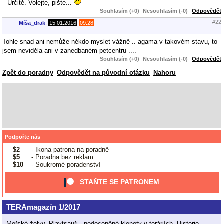
Určitě. Volejte, pište...
Souhlasím (+0)
Nesouhlasím (-0)
Odpovědět
#22
Míša_drak
,
15.01.2016
09:28
Tohle snad ani nemůže někdo myslet vážně .. agama v takovém stavu, to
jsem neviděla ani v zanedbaném petcentru ....
Souhlasím (+0)
Nesouhlasím (-0)
Odpovědět
Zpět do poradny
Odpovědět na původní otázku
Nahoru
Podpořte nás
$2
- Ikona patrona na poradně
$5
- Poradna bez reklam
$10
- Soukromé poradenství
STAŇTE SE PATRONEM
TERAmagazín 1/2017
Mořské želvy, Playtsauři - nedoceněné klenoty v teráriích, Historie