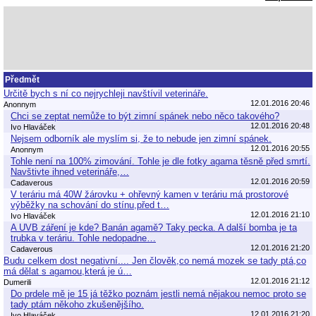
Předmět
Určitě bych s ní co nejrychleji navštívil veterináře.
12.01.2016 20:46
Anonnym
Chci se zeptat nemůže to být zimní spánek nebo něco takového?
12.01.2016 20:48
Ivo Hlaváček
Nejsem odborník ale myslím si, že to nebude jen zimní spánek.
12.01.2016 20:55
Anonnym
Tohle není na 100% zimování. Tohle je dle fotky agama těsně před smrtí.
Navštivte ihned veterináře,…
12.01.2016 20:59
Cadaverous
V teráriu má 40W žárovku + ohřevný kamen v teráriu má prostorové
výběžky na schování do stínu,před t…
12.01.2016 21:10
Ivo Hlaváček
A UVB záření je kde? Banán agamě? Taky pecka. A další bomba je ta
trubka v teráriu. Tohle nedopadne…
12.01.2016 21:20
Cadaverous
Budu celkem dost negativní.... Jen člověk,co nemá mozek se tady ptá,co
má dělat s agamou,která je ú…
12.01.2016 21:12
Dumerili
Do prdele mě je 15 já těžko poznám jestli nemá nějakou nemoc proto se
tady ptám někoho zkušenějšího.
12.01.2016 21:20
Ivo Hlaváček