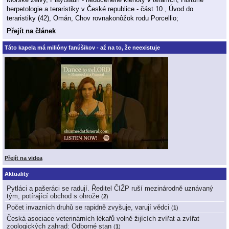
herpetologie a teraristiky v České republice - část 10., Úvod do
teraristiky (42), Omán, Chov rovnakonôžok rodu Porcellio;
Přejít na článek
Táto kapela má milióny fanúšikov - až na to, že neexistuje
Přejít na videa
Aktuality
Pytláci a pašeráci se radují. Ředitel ČIŽP ruší mezinárodně uznávaný
tým, potírající obchod s ohrože
(
2
)
Počet invazních druhů se rapidně zvyšuje, varují vědci
(
1
)
Česká asociace veterinárních lékařů volně žijících zvířat a zvířat
zoologických zahrad: Odborné stan
(
1
)