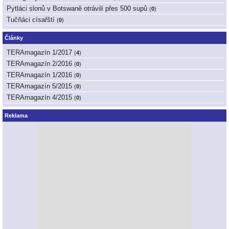
Pytláci slonů v Botswaně otrávili přes 500 supů
(
0
)
Tučňáci císařští
(
0
)
Články
TERAmagazín 1/2017
(
4
)
TERAmagazín 2/2016
(
0
)
TERAmagazín 1/2016
(
0
)
TERAmagazín 5/2015
(
0
)
TERAmagazín 4/2015
(
0
)
Reklama