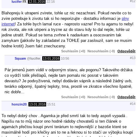
#12
lucifer
,
12.01.2016
22:16
Blahopreju k utrapeni zvirete, tohle uz nic nezachrani. Pokud nevite co to
zvire potrebuje k zivotu tak si ho neporizujte - dostatku informaci je
plny
internet
! Za tohle bych lamal ruce - naprosto vazne! Pro tu agamu to nebyl
rok zivota, ale rok utrpeni a tryzne az do stavu kdy to dal nejde, tohle uz
jedine utratit. Pokud se tema zvrhne k nadavkam a osocovanim tak
zamykam (jakkoliv by zakladatel za TOHLE par zaslouzil, sam se musim
hodne krotit) Jsem fakt znechuceny.
Souhlasím (+0)
Nesouhlasím (-0)
Odpovědět
#13
Squam
@
lucifer
,
13.01.2016
10:56
Pár jemenů jsem viděl v odporným stavu, ale pogonu? Takového držáka
co vydrží tolik přešlapů, nejde tam pomalu nic posrat v takovém
devastu? Je podvyživená, nebyl dodáván vápník a následně žádný uvb,
terárko odporný, špatný teploty, tma, prostě ve zkratce všechno špatně,
nic dobře...
Souhlasím (+0)
Nesouhlasím (-0)
Odpovědět
#14
honzin20
,
13.01.2016
15:51
To nebyl dobrý chov . Agamka je před smrtí tak to tedy aspoň vypadá .
Napíšu na to můj názor ono hodně rádoby chovatelů si ten článek o
agamách přečtou koupí první terárium to nejlevnější z bazoše které se
maximálně hodí pro křečky ani to ne a řeknou si to stačí uv výbojku koupí