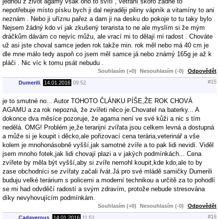
jednou z život agamy však ono to svítí , větrání skoro žádné to
nepotřebuje místo písku bych ji dal nejraději piliny vápník a vitamíny to ani
neznám . Nebo ji uříznu pařez a dam ji na desku do pokoje to tu taky bylo .
Nejsem žádný kdo ví jak zkušený terarista to ne ale myslím si že mým
dráčkům dávám co nejvíc můžu, ale vrací mi to dělají mi radost . Chováte
už asi jste choval samce jeden rok takže min. rok měl nebo má 40 cm je
dle mne málo tedy aspoň co jsem měl samce já nebo známý 165g je až k
pláči . Nic víc k tomu psát nebudu .
Souhlasím (+0)
Nesouhlasím (-0)
Odpovědět
#15
Dumerili
,
14.01.2016
09:52
je to smutné no... Autor TOHOTO ČLÁNKU PÍŠE,ŽE ROK CHOVÁ
AGAMU a za rok nepozná, že zvířeti něco je.Chovatel na baterky... A
dokonce dva měsíce pozoruje, že agama není ve své kůži a nic s tím
nedělá. OMG! Problém je,že terarijní zvířata jsou celkem levná a dostupná
a může si je koupit i děcko,ale pořizovací cena terária,veterinář a vše
kolem je mnohonásobně vyšší,jak samotné zvíře a to pak lidi nevidí. Viděl
jsem mnoho fotek,jak lidi chovají plazi a v jakých podmínkách... Cena
zvířete by měla být vyšší,aby si zvíře nemohl koupit,kde kdo,ale to by
zase obchodníci se zvířaty začali řvát.Já pro své mládě samičky Dumerili
buduju velké terárium s policemi a moderní technikou a určitě za to pohodlí
se mi had odvděčí radostí a svým zdravím, protože nebude stresována
díky nevyhovujícím podmínkám.
Souhlasím (+0)
Nesouhlasím (-0)
Odpovědět
#16
Cadaverous
,
14.01.2016
11:51