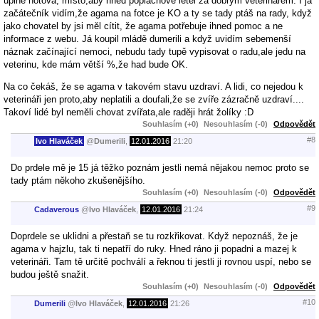
úplně hotová, místo,aby hned poplachově letěl za dobrým veterinářem. I já
začátečník vidím,že agama na fotce je KO a ty se tady ptáš na rady, když
jako chovatel by jsi měl cítit, že agama potřebuje ihned pomoc a ne
informace z webu. Já koupil mládě dumerili a když uvidím sebemenší
náznak začínající nemoci, nebudu tady tupě vypisovat o radu,ale jedu na
veterinu, kde mám větší %,že had bude OK.
Na co čekáš, že se agama v takovém stavu uzdraví. A lidi, co nejedou k
veterináři jen proto,aby neplatili a doufali,že se zvíře zázračně uzdraví....
Takoví lidé byl neměli chovat zvířata,ale raději hrát žolíky :D
Souhlasím (+0)
Nesouhlasím (-0)
Odpovědět
#8
Ivo Hlaváček
@
Dumerili
,
12.01.2016
21:20
Do prdele mě je 15 já těžko poznám jestli nemá nějakou nemoc proto se
tady ptám někoho zkušenějšího.
Souhlasím (+0)
Nesouhlasím (-0)
Odpovědět
#9
Cadaverous
@
Ivo Hlaváček
,
12.01.2016
21:24
Doprdele se uklidni a přestaň se tu rozkřikovat. Když nepoznáš, že je
agama v hajzlu, tak ti nepatří do ruky. Hned ráno ji popadni a mazej k
veterináři. Tam tě určitě pochválí a řeknou ti jestli ji rovnou uspí, nebo se
budou ještě snažit.
Souhlasím (+0)
Nesouhlasím (-0)
Odpovědět
#10
Dumerili
@
Ivo Hlaváček
,
12.01.2016
21:26