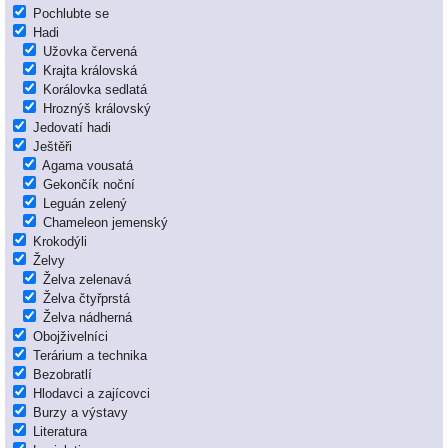
Pochlubte se
Hadi
Užovka červená
Krajta královská
Korálovka sedlatá
Hroznýš královský
Jedovatí hadi
Ještěři
Agama vousatá
Gekončík noční
Leguán zelený
Chameleon jemenský
Krokodýli
Želvy
Želva zelenavá
Želva čtyřprstá
Želva nádherná
Obojživelníci
Terárium a technika
Bezobratlí
Hlodavci a zajícovci
Burzy a výstavy
Literatura