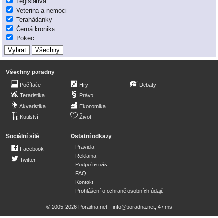
Legislativa
Veterina a nemoci
Terahádanky
Černá kronika
Pokec
Všechny poradny
Počítače
Hry
Debaty
Teraristika
Právo
Akvaristika
Ekonomika
Kutilství
Život
Sociální sítě
Ostatní odkazy
Pravidla
Facebook
Reklama
Twitter
Podpořte nás
FAQ
Kontakt
Prohlášení o ochraně osobních údajů
© 2005-2026 Poradna.net –
info@poradna.net
,
47 ms