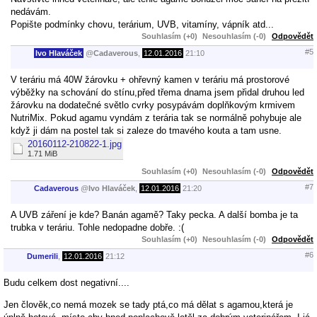
nedávám.
Popište podmínky chovu, terárium, UVB, vitamíny, vápník atd...
Souhlasím (+0)
Nesouhlasím (-0)
Odpovědět
#5
Ivo Hlaváček
@
Cadaverous
,
12.01.2016
21:10
V teráriu má 40W žárovku + ohřevný kamen v teráriu má prostorové
výběžky na schování do stínu,před třema dnama jsem přidal druhou led
žárovku na dodatečné světlo cvrky posypávám doplňkovým krmivem
NutriMix. Pokud agamu vyndám z terária tak se normálně pohybuje ale
když ji dám na postel tak si zaleze do tmavého kouta a tam usne.
20160112-210822-1.jpg
1.71 MiB
Souhlasím (+0)
Nesouhlasím (-0)
Odpovědět
#7
Cadaverous
@
Ivo Hlaváček
,
12.01.2016
21:20
A UVB záření je kde? Banán agamě? Taky pecka. A další bomba je ta
trubka v teráriu. Tohle nedopadne dobře. :(
Souhlasím (+0)
Nesouhlasím (-0)
Odpovědět
#6
Dumerili
,
12.01.2016
21:12
Budu celkem dost negativní....
Jen člověk,co nemá mozek se tady ptá,co má dělat s agamou,která je