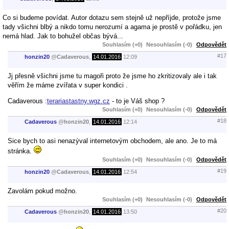
Co si budeme povídat. Autor dotazu sem stejně už nepříjde, protože jsme
tady všichni blbý a nikdo tomu nerozumí a agama je prostě v pořádku, jen
nemá hlad. Jak to bohužel občas bývá...
Souhlasím (+0)
Nesouhlasím (-0)
Odpovědět
#17
honzin20
@
Cadaverous
,
14.01.2016
12:09
Jj přesně všichni jsme tu magoři proto že jsme ho zkritizovaly ale i tak
věřím že máme zvířata v super kondici .
Cadaverous :
terariastastny.wgz.cz
- to je Váš shop ?
Souhlasím (+0)
Nesouhlasím (-0)
Odpovědět
#18
Cadaverous
@
honzin20
,
14.01.2016
12:14
Sice bych to asi nenazýval internetovým obchodem, ale ano. Je to má
stránka.
Souhlasím (+0)
Nesouhlasím (-0)
Odpovědět
#19
honzin20
@
Cadaverous
,
14.01.2016
12:54
Zavolám pokud možno.
Souhlasím (+0)
Nesouhlasím (-0)
Odpovědět
#20
Cadaverous
@
honzin20
,
14.01.2016
13:50