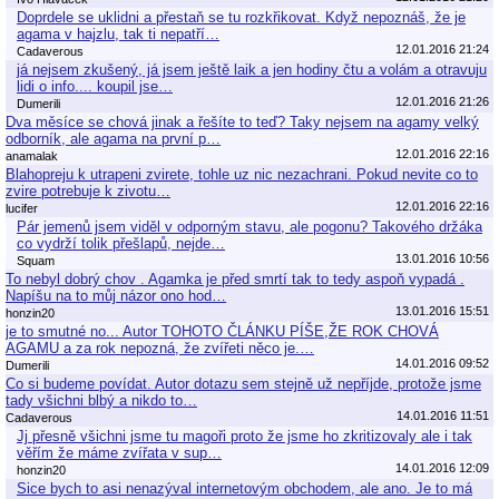
Doprdele se uklidni a přestaň se tu rozkřikovat. Když nepoznáš, že je
agama v hajzlu, tak ti nepatří…
12.01.2016 21:24
Cadaverous
já nejsem zkušený, já jsem ještě laik a jen hodiny čtu a volám a otravuju
lidi o info.... koupil jse…
12.01.2016 21:26
Dumerili
Dva měsíce se chová jinak a řešíte to teď? Taky nejsem na agamy velký
odborník, ale agama na první p…
12.01.2016 22:16
anamalak
Blahopreju k utrapeni zvirete, tohle uz nic nezachrani. Pokud nevite co to
zvire potrebuje k zivotu…
12.01.2016 22:16
lucifer
Pár jemenů jsem viděl v odporným stavu, ale pogonu? Takového držáka
co vydrží tolik přešlapů, nejde…
13.01.2016 10:56
Squam
To nebyl dobrý chov . Agamka je před smrtí tak to tedy aspoň vypadá .
Napíšu na to můj názor ono hod…
13.01.2016 15:51
honzin20
je to smutné no... Autor TOHOTO ČLÁNKU PÍŠE,ŽE ROK CHOVÁ
AGAMU a za rok nepozná, že zvířeti něco je.…
14.01.2016 09:52
Dumerili
Co si budeme povídat. Autor dotazu sem stejně už nepříjde, protože jsme
tady všichni blbý a nikdo to…
14.01.2016 11:51
Cadaverous
Jj přesně všichni jsme tu magoři proto že jsme ho zkritizovaly ale i tak
věřím že máme zvířata v sup…
14.01.2016 12:09
honzin20
Sice bych to asi nenazýval internetovým obchodem, ale ano. Je to má