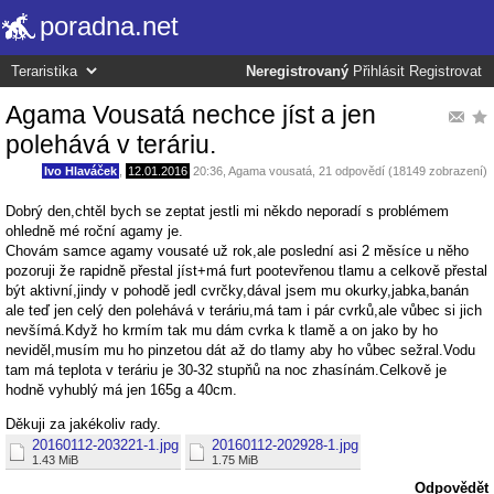
poradna.net
Neregistrovaný
Přihlásit
Registrovat
Agama Vousatá nechce jíst a jen
polehává v teráriu.
Ivo Hlaváček
,
12.01.2016
20:36
,
Agama vousatá
, 21 odpovědí (18149 zobrazení)
Dobrý den,chtěl bych se zeptat jestli mi někdo neporadí s problémem
ohledně mé roční agamy je.
Chovám samce agamy vousaté už rok,ale poslední asi 2 měsíce u něho
pozoruji že rapidně přestal jíst+má furt pootevřenou tlamu a celkově přestal
být aktivní,jindy v pohodě jedl cvrčky,dával jsem mu okurky,jabka,banán
ale teď jen celý den polehává v teráriu,má tam i pár cvrků,ale vůbec si jich
nevšímá.Když ho krmím tak mu dám cvrka k tlamě a on jako by ho
neviděl,musím mu ho pinzetou dát až do tlamy aby ho vůbec sežral.Vodu
tam má teplota v teráriu je 30-32 stupňů na noc zhasínám.Celkově je
hodně vyhublý má jen 165g a 40cm.
Děkuji za jakékoliv rady.
20160112-203221-1.jpg
20160112-202928-1.jpg
1.43 MiB
1.75 MiB
Odpovědět