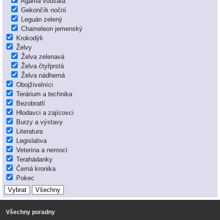
Agama vousatá
Gekončík noční
Leguán zelený
Chameleon jemenský
Krokodýli
Želvy
Želva zelenavá
Želva čtyřprstá
Želva nádherná
Obojživelníci
Terárium a technika
Bezobratlí
Hlodavci a zajícovci
Burzy a výstavy
Literatura
Legislativa
Veterina a nemoci
Terahádanky
Černá kronika
Pokec
Všechny poradny