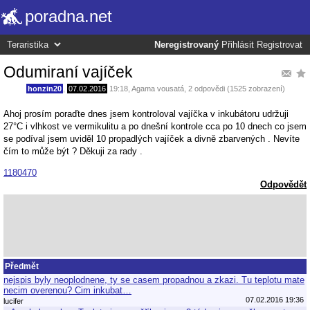
poradna.net
Neregistrovaný
Přihlásit
Registrovat
Odumiraní vajíček
honzin20
,
07.02.2016
19:18
,
Agama vousatá
, 2 odpovědi (1525 zobrazení)
Ahoj prosím poraďte dnes jsem kontroloval vajíčka v inkubátoru udržuji
27°C i vlhkost ve vermikulitu a po dnešní kontrole cca po 10 dnech co jsem
se podíval jsem uviděl 10 propadlých vajíček a divně zbarvených . Nevíte
čím to může být ? Děkuji za rady .
1180470
Odpovědět
Předmět
nejspis byly neoplodnene, ty se casem propadnou a zkazi. Tu teplotu mate
necim overenou? Cim inkubat…
07.02.2016 19:36
lucifer