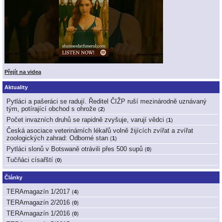
Přejít na videa
Aktuality
Pytláci a pašeráci se radují. Ředitel ČIŽP ruší mezinárodně uznávaný
tým, potírající obchod s ohrože
(
2
)
Počet invazních druhů se rapidně zvyšuje, varují vědci
(
1
)
Česká asociace veterinárních lékařů volně žijících zvířat a zvířat
zoologických zahrad: Odborné stan
(
1
)
Pytláci slonů v Botswaně otrávili přes 500 supů
(
0
)
Tučňáci císařští
(
0
)
Články
TERAmagazín 1/2017
(
4
)
TERAmagazín 2/2016
(
0
)
TERAmagazín 1/2016
(
0
)