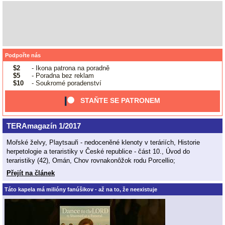
Podpořte nás
$2
- Ikona patrona na poradně
$5
- Poradna bez reklam
$10
- Soukromé poradenství
STAŇTE SE PATRONEM
TERAmagazín 1/2017
Mořské želvy, Playtsauři - nedoceněné klenoty v teráriích, Historie
herpetologie a teraristiky v České republice - část 10., Úvod do
teraristiky (42), Omán, Chov rovnakonôžok rodu Porcellio;
Přejít na článek
Táto kapela má milióny fanúšikov - až na to, že neexistuje