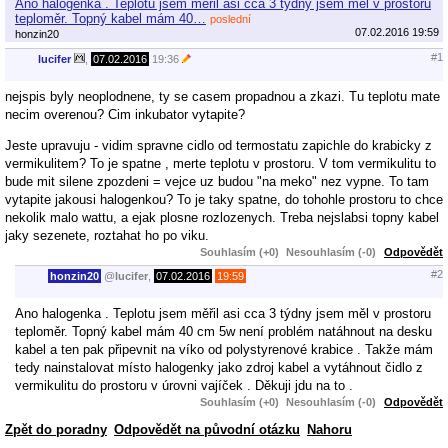
Ano halogenka . Teplotu jsem měřil asi cca 3 týdny jsem měl v prostoru
teploměr. Topný kabel mám 40…
poslední
07.02.2016 19:59
honzin20
#1
lucifer
,
07.02.2016
19:36
nejspis byly neoplodnene, ty se casem propadnou a zkazi. Tu teplotu mate
necim overenou? Cim inkubator vytapite?
Jeste upravuju - vidim spravne cidlo od termostatu zapichle do krabicky z
vermikulitem? To je spatne , merte teplotu v prostoru. V tom vermikulitu to
bude mit silene zpozdeni = vejce uz budou "na meko" nez vypne. To tam
vytapite jakousi halogenkou? To je taky spatne, do tohohle prostoru to chce
nekolik malo wattu, a ejak plosne rozlozenych. Treba nejslabsi topny kabel
jaky sezenete, roztahat ho po viku.
Souhlasím (+0)
Nesouhlasím (-0)
Odpovědět
#2
honzin20
@
lucifer
,
07.02.2016
19:59
Ano halogenka . Teplotu jsem měřil asi cca 3 týdny jsem měl v prostoru
teploměr. Topný kabel mám 40 cm 5w není problém natáhnout na desku
kabel a ten pak připevnit na víko od polystyrenové krabice . Takže mám
tedy nainstalovat místo halogenky jako zdroj kabel a vytáhnout čidlo z
vermikulitu do prostoru v úrovni vajíček . Děkuji jdu na to .
Souhlasím (+0)
Nesouhlasím (-0)
Odpovědět
Zpět do poradny
Odpovědět na původní otázku
Nahoru