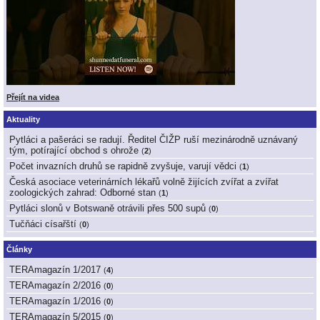
Přejít na videa
Aktuality
Pytláci a pašeráci se radují. Ředitel ČIŽP ruší mezinárodně uznávaný
tým, potírající obchod s ohrože
(
2
)
Počet invazních druhů se rapidně zvyšuje, varují vědci
(
1
)
Česká asociace veterinárních lékařů volně žijících zvířat a zvířat
zoologických zahrad: Odborné stan
(
1
)
Pytláci slonů v Botswaně otrávili přes 500 supů
(
0
)
Tučňáci císařští
(
0
)
Články
TERAmagazín 1/2017
(
4
)
TERAmagazín 2/2016
(
0
)
TERAmagazín 1/2016
(
0
)
TERAmagazín 5/2015
(
0
)