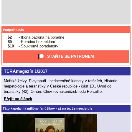
Podpořte nás
$2
- Ikona patrona na poradně
$5
- Poradna bez reklam
$10
- Soukromé poradenství
STAŇTE SE PATRONEM
TERAmagazín 1/2017
Mořské želvy, Playtsauři - nedoceněné klenoty v teráriích, Historie
herpetologie a teraristiky v České republice - část 10., Úvod do
teraristiky (42), Omán, Chov rovnakonôžok rodu Porcellio;
Přejít na článek
Táto kapela má milióny fanúšikov - až na to, že neexistuje