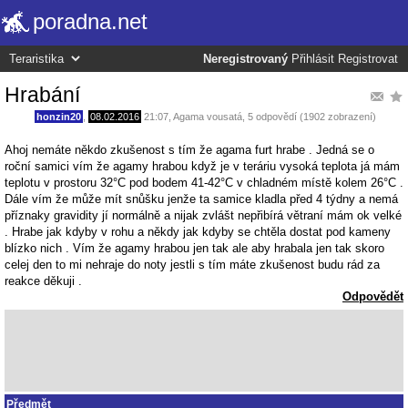
poradna.net
Neregistrovaný
Přihlásit
Registrovat
Hrabání
honzin20
,
08.02.2016
21:07
,
Agama vousatá
, 5 odpovědí (1902 zobrazení)
Ahoj nemáte někdo zkušenost s tím že agama furt hrabe . Jedná se o
roční samici vím že agamy hrabou když je v teráriu vysoká teplota já mám
teplotu v prostoru 32°C pod bodem 41-42°C v chladném místě kolem 26°C .
Dále vím že může mít snůšku jenže ta samice kladla před 4 týdny a nemá
příznaky gravidity jí normálně a nijak zvlášt nepřibírá větraní mám ok velké
. Hrabe jak kdyby v rohu a někdy jak kdyby se chtěla dostat pod kameny
blízko nich . Vím že agamy hrabou jen tak ale aby hrabala jen tak skoro
celej den to mi nehraje do noty jestli s tím máte zkušenost budu rád za
reakce děkuji .
Odpovědět
Předmět