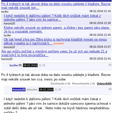
Po 4 tydnech je tak akorat doba na dalsi snusku udelejte ji kladiste. Bezne
maji nekolik snusek ten…
08.02.2016 21:19
lucifer
I když nedošlo k dalšímu páření ? Kolik těch snůšek mám čekat z
jednoho páření ? jako vím že samice…
08.02.2016 21:30
honzin20
Klidne nekolik snusek po jednom pareni, a klidne i bez pareni jako plane.
Je to u vousatek normalni.
08.02.2016 21:44
lucifer
Ok tak hned zítra pro 25kg písku a nachystat kladiště minule se mnou
pěkně vypekla ja jí nachystal k…
poslední
08.02.2016 21:57
honzin20
Ale asi můžu počítat s menším počtem vajec že už jich asi nebude 21 a
snad když to byla prvorodička…
08.02.2016 21:41
honzin20
#1
lucifer
,
08.02.2016
21:19
Po 4 tydnech je tak akorat doba na dalsi snusku udelejte ji kladiste. Bezne
maji nekolik snusek ten cca. mesic po sobe.
Souhlasím (+0)
Nesouhlasím (-0)
Odpovědět
#2
honzin20
@
lucifer
,
08.02.2016
21:30
I když nedošlo k dalšímu páření ? Kolik těch snůšek mám čekat z
jednoho páření ? jako vím že samice dokáže samcovo sperma uchovat v
sobě delší dobu ale až tak . Nebo máte na mysli falešnou neoplodněnou
snůšku ?