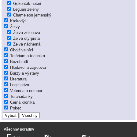
Gekončík noční
Leguán zelený
Chameleon jemenský
Krokodýli
Želvy
Želva zelenavá
Želva čtyřprstá
Želva nádherná
Obojživelníci
Terárium a technika
Bezobratlí
Hlodavci a zajícovci
Burzy a výstavy
Literatura
Legislativa
Veterina a nemoci
Terahádanky
Černá kronika
Pokec
Všechny poradny