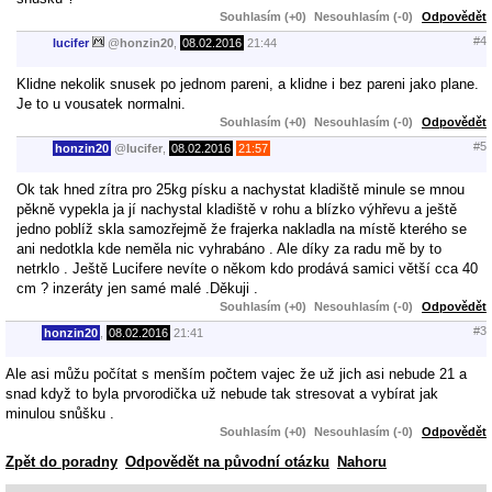
Souhlasím (+0)
Nesouhlasím (-0)
Odpovědět
#4
lucifer
@
honzin20
,
08.02.2016
21:44
Klidne nekolik snusek po jednom pareni, a klidne i bez pareni jako plane.
Je to u vousatek normalni.
Souhlasím (+0)
Nesouhlasím (-0)
Odpovědět
#5
honzin20
@
lucifer
,
08.02.2016
21:57
Ok tak hned zítra pro 25kg písku a nachystat kladiště minule se mnou
pěkně vypekla ja jí nachystal kladiště v rohu a blízko výhřevu a ještě
jedno poblíž skla samozřejmě že frajerka nakladla na místě kterého se
ani nedotkla kde neměla nic vyhrabáno . Ale díky za radu mě by to
netrklo . Ještě Lucifere nevíte o někom kdo prodává samici větší cca 40
cm ? inzeráty jen samé malé .Děkuji .
Souhlasím (+0)
Nesouhlasím (-0)
Odpovědět
#3
honzin20
,
08.02.2016
21:41
Ale asi můžu počítat s menším počtem vajec že už jich asi nebude 21 a
snad když to byla prvorodička už nebude tak stresovat a vybírat jak
minulou snůšku .
Souhlasím (+0)
Nesouhlasím (-0)
Odpovědět
Zpět do poradny
Odpovědět na původní otázku
Nahoru