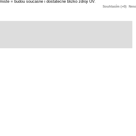
 miste = budou soucasne i dostatecne blizko zdroji UV.
Souhlasím (+0)
Neso