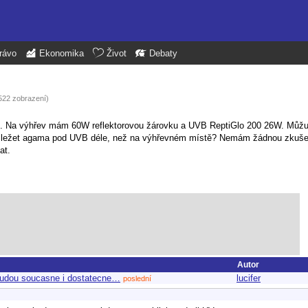
rávo
Ekonomika
Život
Debaty
522 zobrazení)
vek. Na výhřev mám 60W reflektorovou žárovku a UVB ReptiGlo 200 26W. Můžu
je ležet agama pod UVB déle, než na výhřevném místě? Nemám žádnou zkušen
at.
Autor
 budou soucasne i dostatecne…
lucifer
poslední