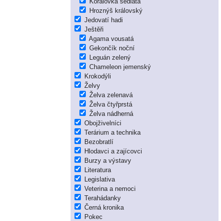
Korálovka sedlatá
Hroznýš královský
Jedovatí hadi
Ještěři
Agama vousatá
Gekončík noční
Leguán zelený
Chameleon jemenský
Krokodýli
Želvy
Želva zelenavá
Želva čtyřprstá
Želva nádherná
Obojživelníci
Terárium a technika
Bezobratlí
Hlodavci a zajícovci
Burzy a výstavy
Literatura
Legislativa
Veterina a nemoci
Terahádanky
Černá kronika
Pokec