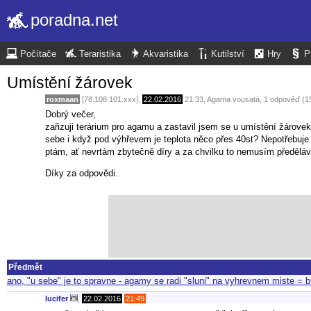
poradna.net
Počítače
Teraristika
Akvaristika
Kutilství
Hry
P
Umístění žárovek
roxmaan
[78.108.101.xxx],
22.02.2016
21:33
,
Agama vousatá
, 1 odpověď (1
Dobrý večer,
zařizuji terárium pro agamu a zastavil jsem se u umístění žáro
sebe i když pod výhřevem je teplota něco přes 40st? Nepotřebu
ptám, ať nevrtám zbytečně díry a za chvilku to nemusím předěláv
Díky za odpovědi.
Předmět
ano, "u sebe" je to spravne - agamy se radi "sluni" na vyhrevnem miste =
lucifer
,
22.02.2016
21:49