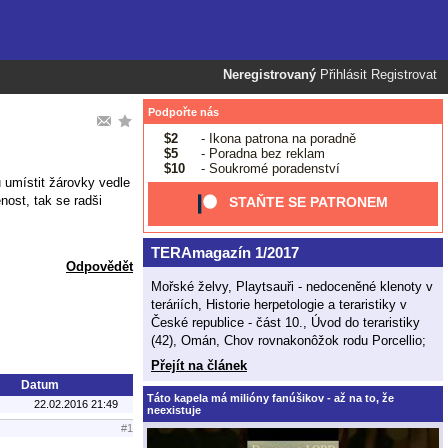
Neregistrovaný
Přihlásit
Registrovat
Podpořte nás
$2
- Ikona patrona na poradně
$5
- Poradna bez reklam
$10
- Soukromé poradenství
 umístit žárovky vedle
ost, tak se radši
STAŇTE SE PATRONEM
TERAmagazín 1/2017
Odpovědět
Mořské želvy, Playtsauři - nedoceněné klenoty v
teráriích, Historie herpetologie a teraristiky v
České republice - část 10., Úvod do teraristiky
(42), Omán, Chov rovnakonôžok rodu Porcellio;
Přejít na článek
Datum
Táto kapela má milióny fanúšikov - až na to, že
22.02.2016 21:49
neexistuje
#1