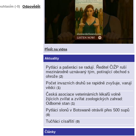
uhlasím (-0)
Odpovědět
Přejít na videa
Aktuality
Pytláci a pašeráci se radují. Ředitel ČIŽP ruší
mezinárodně uznávaný tým, potírající obchod s
ohrože
(
2
)
Počet invazních druhů se rapidně zvyšuje, varují
vědci
(
1
)
Česká asociace veterinárních lékařů volně
žijících zvířat a zvířat zoologických zahrad:
Odborné stan
(
1
)
Pytláci slonů v Botswaně otrávili přes 500 supů
(
0
)
Tučňáci císařští
(
0
)
Články