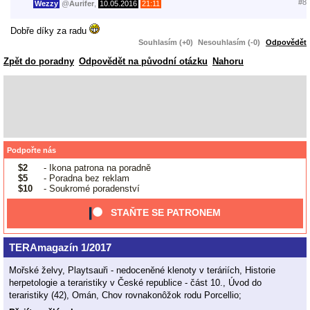
#8
Wezzy
@
Aurifer
,
10.05.2016
21:11
Dobře díky za radu
Souhlasím (+0)
Nesouhlasím (-0)
Odpovědět
Zpět do poradny
Odpovědět na původní otázku
Nahoru
Podpořte nás
$2
- Ikona patrona na poradně
$5
- Poradna bez reklam
$10
- Soukromé poradenství
STAŇTE SE PATRONEM
TERAmagazín 1/2017
Mořské želvy, Playtsauři - nedoceněné klenoty v teráriích, Historie
herpetologie a teraristiky v České republice - část 10., Úvod do
teraristiky (42), Omán, Chov rovnakonôžok rodu Porcellio;