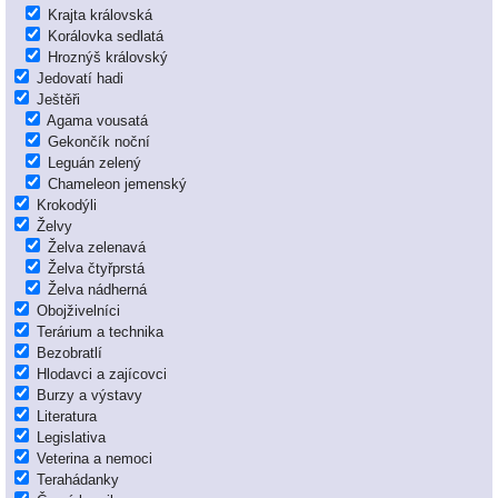
Krajta královská
Korálovka sedlatá
Hroznýš královský
Jedovatí hadi
Ještěři
Agama vousatá
Gekončík noční
Leguán zelený
Chameleon jemenský
Krokodýli
Želvy
Želva zelenavá
Želva čtyřprstá
Želva nádherná
Obojživelníci
Terárium a technika
Bezobratlí
Hlodavci a zajícovci
Burzy a výstavy
Literatura
Legislativa
Veterina a nemoci
Terahádanky