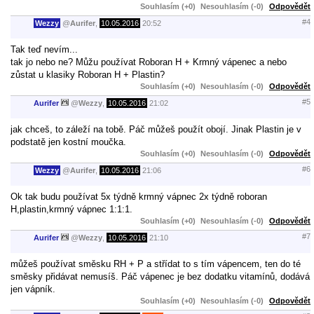
Souhlasím (+0)
Nesouhlasím (-0)
Odpovědět
#4
Wezzy
@
Aurifer
,
10.05.2016
20:52
Tak teď nevím...
tak jo nebo ne? Můžu používat Roboran H + Krmný vápenec a nebo
zůstat u klasiky Roboran H + Plastin?
Souhlasím (+0)
Nesouhlasím (-0)
Odpovědět
#5
Aurifer
@
Wezzy
,
10.05.2016
21:02
jak chceš, to záleží na tobě. Páč můžeš použít obojí. Jinak Plastin je v
podstatě jen kostní moučka.
Souhlasím (+0)
Nesouhlasím (-0)
Odpovědět
#6
Wezzy
@
Aurifer
,
10.05.2016
21:06
Ok tak budu používat 5x týdně krmný vápnec 2x týdně roboran
H,plastin,krmný vápnec 1:1:1.
Souhlasím (+0)
Nesouhlasím (-0)
Odpovědět
#7
Aurifer
@
Wezzy
,
10.05.2016
21:10
můžeš používat směsku RH + P a střídat to s tím vápencem, ten do té
směsky přidávat nemusíš. Páč vápenec je bez dodatku vitamínů, dodává
jen vápník.
Souhlasím (+0)
Nesouhlasím (-0)
Odpovědět