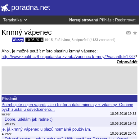
poradna.net
Neregistrovaný
Přihlásit
Registrovat
Krmný vápenec
Wezzy
,
10.05.2016
19:15
,
Začínáme
, 8 odpovědí (4133 zobrazení)
Ahoj, je možné použít místo plastinu krmný vápenec:
http://www.zoofit.cz/hospodarska-zvirata/vapenec-k rmny/?variantId=1739
?
Odpovědět
Předmět
Potrebujete nejen vapnik, ale i fosfor a dalsi mineraly + vitaminy. Osobne
bych zustal u osvedceneho…
10.05.2016 19:33
lucifer
Dobře, udělám jak radíte :)
10.05.2016 19:42
Wezzy
je, já krmný vápenec u plazů normálně používám.
10.05.2016 20:40
Aurifer