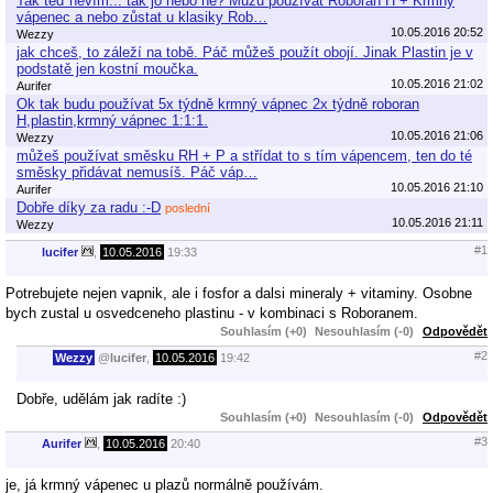
Tak teď nevím... tak jo nebo ne? Můžu používat Roboran H + Krmný
vápenec a nebo zůstat u klasiky Rob…
10.05.2016 20:52
Wezzy
jak chceš, to záleží na tobě. Páč můžeš použít obojí. Jinak Plastin je v
podstatě jen kostní moučka.
10.05.2016 21:02
Aurifer
Ok tak budu používat 5x týdně krmný vápnec 2x týdně roboran
H,plastin,krmný vápnec 1:1:1.
10.05.2016 21:06
Wezzy
můžeš používat směsku RH + P a střídat to s tím vápencem, ten do té
směsky přidávat nemusíš. Páč váp…
10.05.2016 21:10
Aurifer
Dobře díky za radu :-D
poslední
10.05.2016 21:11
Wezzy
#1
lucifer
,
10.05.2016
19:33
Potrebujete nejen vapnik, ale i fosfor a dalsi mineraly + vitaminy. Osobne
bych zustal u osvedceneho plastinu - v kombinaci s Roboranem.
Souhlasím (+0)
Nesouhlasím (-0)
Odpovědět
#2
Wezzy
@
lucifer
,
10.05.2016
19:42
Dobře, udělám jak radíte :)
Souhlasím (+0)
Nesouhlasím (-0)
Odpovědět
#3
Aurifer
,
10.05.2016
20:40
je, já krmný vápenec u plazů normálně používám.