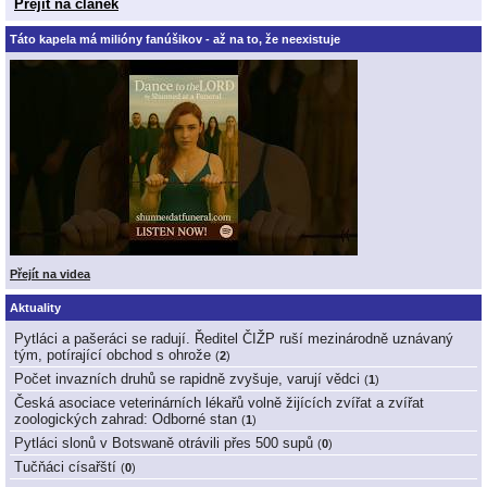
Přejít na článek
Táto kapela má milióny fanúšikov - až na to, že neexistuje
Přejít na videa
Aktuality
Pytláci a pašeráci se radují. Ředitel ČIŽP ruší mezinárodně uznávaný
tým, potírající obchod s ohrože
(
2
)
Počet invazních druhů se rapidně zvyšuje, varují vědci
(
1
)
Česká asociace veterinárních lékařů volně žijících zvířat a zvířat
zoologických zahrad: Odborné stan
(
1
)
Pytláci slonů v Botswaně otrávili přes 500 supů
(
0
)
Tučňáci císařští
(
0
)