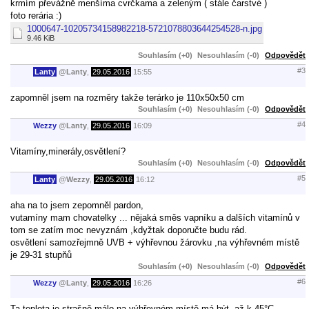
krmím převážně menšíma cvrčkama a zeleným ( stále čarstvé )
foto rerária :)
1000647-10205734158982218-5721078803644254528-n.jpg
9.46 KiB
Souhlasím (+0)
Nesouhlasím (-0)
Odpovědět
#3
Lanty
@
Lanty
,
29.05.2016
15:55
zapomněl jsem na rozměry takže terárko je 110x50x50 cm
Souhlasím (+0)
Nesouhlasím (-0)
Odpovědět
#4
Wezzy
@
Lanty
,
29.05.2016
16:09
Vitamíny,minerály,osvětlení?
Souhlasím (+0)
Nesouhlasím (-0)
Odpovědět
#5
Lanty
@
Wezzy
,
29.05.2016
16:12
aha na to jsem zepomněl pardon,
vutamíny mam chovatelky ... nějaká směs vapníku a dalších vitamínů v
tom se zatím moc nevyznám ,kdyžtak doporučte budu rád.
osvětlení samozřejmně UVB + výhřevnou žárovku ,na výhřevném místě
je 29-31 stupňů
Souhlasím (+0)
Nesouhlasím (-0)
Odpovědět
#6
Wezzy
@
Lanty
,
29.05.2016
16:26
Ta teplota je strašně málo na výhřevném místě má být, až k 45°C.