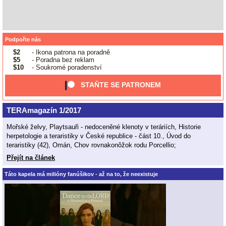
Podpořte nás
$2
- Ikona patrona na poradně
$5
- Poradna bez reklam
$10
- Soukromé poradenství
STAŇTE SE PATRONEM
TERAmagazín 1/2017
Mořské želvy, Playtsauři - nedoceněné klenoty v teráriích, Historie
herpetologie a teraristiky v České republice - část 10., Úvod do
teraristiky (42), Omán, Chov rovnakonôžok rodu Porcellio;
Přejít na článek
Táto kapela má milióny fanúšikov - až na to, že neexistuje