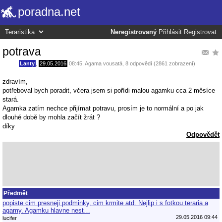
poradna.net
Neregistrovaný
Přihlásit
Registrovat
potrava
Lanty
,
29.05.2016
08:45
,
Agama vousatá
, 8 odpovědí (2861 zobrazení)
zdravím,
potřeboval bych poradit, včera jsem si pořídi malou agamku cca 2 měsíce
stará.
Agamka zatím nechce přijímat potravu, prosím je to normální a po jak
dlouhé době by mohla začít žrát ?
díky
Odpovědět
Předmět
popiste cim presneji podminky, cim krmite atd. Nejlip i s fotkou teraria a
agamy. Agamku hlavne nest…
29.05.2016 09:44
lucifer