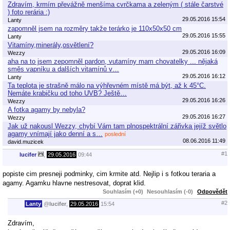
Zdravím, krmím převážně menšíma cvrčkama a zeleným ( stále čarstvé
) foto rerária :)
29.05.2016 15:54
Lanty
zapomněl jsem na rozměry takže terárko je 110x50x50 cm
29.05.2016 15:55
Lanty
Vitamíny,minerály,osvětlení?
29.05.2016 16:09
Wezzy
aha na to jsem zepomněl pardon, vutamíny mam chovatelky ... nějaká
směs vapníku a dalších vitamínů v…
29.05.2016 16:12
Lanty
Ta teplota je strašně málo na výhřevném místě má být, až k 45°C.
Nemáte krabičku od toho UVB? Ještě…
29.05.2016 16:26
Wezzy
A fotka agamy by nebyla?
29.05.2016 16:27
Wezzy
Jak už nakousl Wezzy, chybí Vám tam plnospektrální zářivka jejíž světlo
agamy vnímají jako denní a s…
poslední
08.06.2016 11:49
david.muzicek
#1
lucifer
,
29.05.2016
09:44
popiste cim presneji podminky, cim krmite atd. Nejlip i s fotkou teraria a
agamy. Agamku hlavne nestresovat, doprat klid.
Souhlasím (+0)
Nesouhlasím (-0)
Odpovědět
#2
Lanty
@
lucifer
,
29.05.2016
15:54
Zdravím,