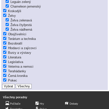
Leguán zelený
Chameleon jemenský
Krokodýli
Želvy
Želva zelenavá
Želva čtyřprstá
Želva nádherná
Obojživelníci
Terárium a technika
Bezobratlí
Hlodavci a zajícovci
Burzy a výstavy
Literatura
Legislativa
Veterina a nemoci
Terahádanky
Černá kronika
Pokec
Všechny poradny
Počítače
Hry
Debaty