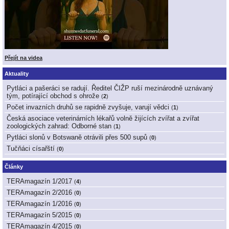
Přejít na videa
Aktuality
Pytláci a pašeráci se radují. Ředitel ČIŽP ruší mezinárodně uznávaný
tým, potírající obchod s ohrože
(
2
)
Počet invazních druhů se rapidně zvyšuje, varují vědci
(
1
)
Česká asociace veterinárních lékařů volně žijících zvířat a zvířat
zoologických zahrad: Odborné stan
(
1
)
Pytláci slonů v Botswaně otrávili přes 500 supů
(
0
)
Tučňáci císařští
(
0
)
Články
TERAmagazín 1/2017
(
4
)
TERAmagazín 2/2016
(
0
)
TERAmagazín 1/2016
(
0
)
TERAmagazín 5/2015
(
0
)
TERAmagazín 4/2015
(
0
)