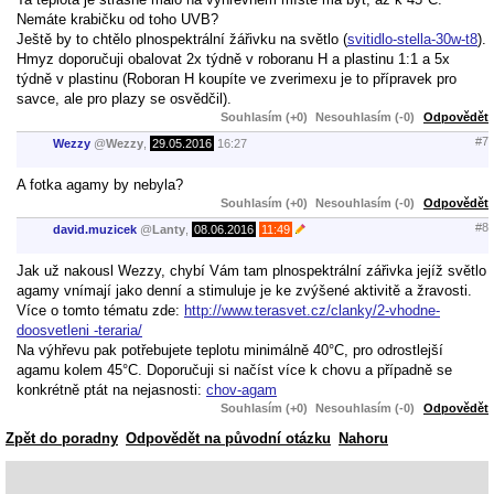
Nemáte krabičku od toho UVB?
Ještě by to chtělo plnospektrální žářivku na světlo (
svitidlo-stella-30w-t8
).
Hmyz doporučuji obalovat 2x týdně v roboranu H a plastinu 1:1 a 5x
týdně v plastinu (Roboran H koupíte ve zverimexu je to přípravek pro
savce, ale pro plazy se osvědčil).
Souhlasím (+0)
Nesouhlasím (-0)
Odpovědět
#7
Wezzy
@
Wezzy
,
29.05.2016
16:27
A fotka agamy by nebyla?
Souhlasím (+0)
Nesouhlasím (-0)
Odpovědět
#8
david.muzicek
@
Lanty
,
08.06.2016
11:49
Jak už nakousl Wezzy, chybí Vám tam plnospektrální zářivka jejíž světlo
agamy vnímají jako denní a stimuluje je ke zvýšené aktivitě a žravosti.
Více o tomto tématu zde:
http://www.terasvet.cz/clanky/2-vhodne-
doosvetleni -teraria/
Na výhřevu pak potřebujete teplotu minimálně 40°C, pro odrostlejší
agamu kolem 45°C. Doporučuji si načíst více k chovu a případně se
konkrétně ptát na nejasnosti:
chov-agam
Souhlasím (+0)
Nesouhlasím (-0)
Odpovědět
Zpět do poradny
Odpovědět na původní otázku
Nahoru