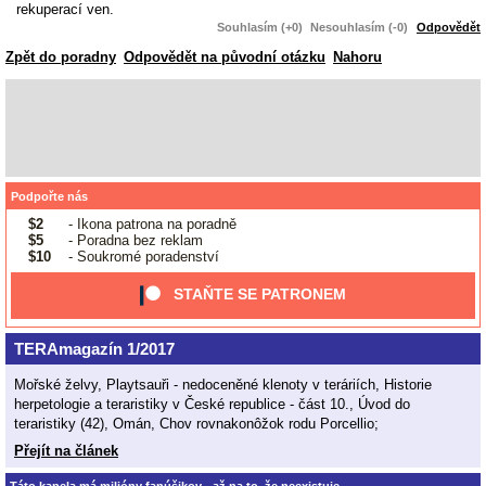
rekuperací ven.
Souhlasím (+0)
Nesouhlasím (-0)
Odpovědět
Zpět do poradny
Odpovědět na původní otázku
Nahoru
Podpořte nás
$2
- Ikona patrona na poradně
$5
- Poradna bez reklam
$10
- Soukromé poradenství
STAŇTE SE PATRONEM
TERAmagazín 1/2017
Mořské želvy, Playtsauři - nedoceněné klenoty v teráriích, Historie
herpetologie a teraristiky v České republice - část 10., Úvod do
teraristiky (42), Omán, Chov rovnakonôžok rodu Porcellio;
Přejít na článek