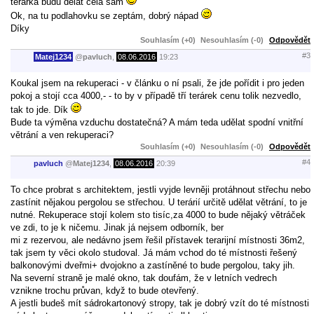
terárka budu dělat celá sám
Ok, na tu podlahovku se zeptám, dobrý nápad
Díky
Souhlasím (+0)
Nesouhlasím (-0)
Odpovědět
#3
Matej1234
@
pavluch
,
08.06.2016
19:23
Koukal jsem na rekuperaci - v článku o ní psali, že jde pořídit i pro jeden
pokoj a stojí cca 4000,- - to by v případě tří terárek cenu tolik nezvedlo,
tak to jde. Dík
Bude ta výměna vzduchu dostatečná? A mám teda udělat spodní vnitřní
větrání a ven rekuperaci?
Souhlasím (+0)
Nesouhlasím (-0)
Odpovědět
#4
pavluch
@
Matej1234
,
08.06.2016
20:39
To chce probrat s architektem, jestli vyjde levněji protáhnout střechu nebo
zastínit nějakou pergolou se střechou. U terárií určitě udělat větrání, to je
nutné. Rekuperace stojí kolem sto tisíc,za 4000 to bude nějaký větráček
ve zdi, to je k ničemu. Jinak já nejsem odborník, ber
mi z rezervou, ale nedávno jsem řešil přístavek terarijní místnosti 36m2,
tak jsem ty věci okolo studoval. Já mám vchod do té místnosti řešený
balkonovými dveřmi+ dvojokno a zastíněné to bude pergolou, taky jih.
Na severní straně je malé okno, tak doufám, že v letních vedrech
vznikne trochu průvan, když to bude otevřený.
A jestli budeš mít sádrokartonový stropy, tak je dobrý vzít do té místnosti