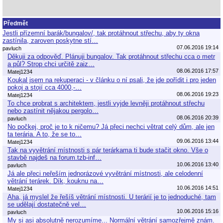
Předmět
Jestli přízemní barák/bungalov/, tak protáhnout střechu, aby ty okna
zastínila, zaroven poskytne stí…
07.06.2016 19:14
pavluch
Děkuji za odpověď. Plánuji bungalov. Tak protáhnout střechu cca o metr
a půl? Strop chci určitě zaiz…
08.06.2016 17:57
Matej1234
Koukal jsem na rekuperaci - v článku o ní psali, že jde pořídit i pro jeden
pokoj a stojí cca 4000,-…
08.06.2016 19:23
Matej1234
To chce probrat s architektem, jestli vyjde levněji protáhnout střechu
nebo zastínit nějakou pergolo…
08.06.2016 20:39
pavluch
No počkej, proč je to k ničemu? Já přeci nechci větrat celý dům, ale jen
ta terária. A to, že se to…
09.06.2016 13:44
Matej1234
Tak na vyvětrání místnosti s pár terárkama ti bude stačit okno. Vše o
stavbě najdeš na forum.tzb-inf…
10.06.2016 13:40
pavluch
Já ale přeci neřeším jednorázové vyvětrání místnosti, ale celodenní
větrání terárek. Dík, kouknu na…
10.06.2016 14:51
Matej1234
Aha, já myslel že řešíš větrání místnosti. U terárií je to jednoduché, tam
se udělají dostatečně vel…
10.06.2016 15:16
pavluch
My si asi absolutně nerozumíme... Normální větrání samozřejmě znám.