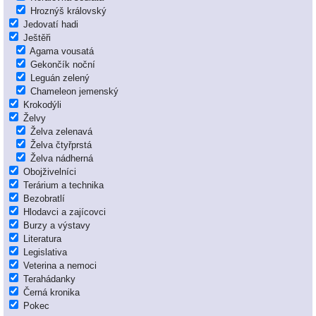
Hroznýš královský
Jedovatí hadi
Ještěři
Agama vousatá
Gekončík noční
Leguán zelený
Chameleon jemenský
Krokodýli
Želvy
Želva zelenavá
Želva čtyřprstá
Želva nádherná
Obojživelníci
Terárium a technika
Bezobratlí
Hlodavci a zajícovci
Burzy a výstavy
Literatura
Legislativa
Veterina a nemoci
Terahádanky
Černá kronika
Pokec