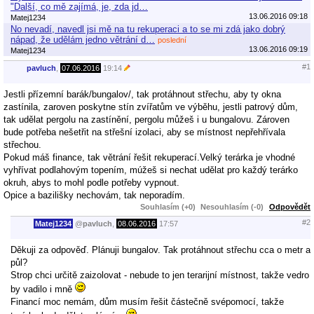
"Další, co mě zajímá, je, zda jd…
13.06.2016 09:18
Matej1234
No nevadí, navedl jsi mě na tu rekuperaci a to se mi zdá jako dobrý
nápad, že udělám jedno větrání d…
poslední
13.06.2016 09:19
Matej1234
#1
pavluch
,
07.06.2016
19:14
Jestli přízemní barák/bungalov/, tak protáhnout střechu, aby ty okna
zastínila, zaroven poskytne stín zvířatům ve výběhu, jestli patrový dům,
tak udělat pergolu na zastínění, pergolu můžeš i u bungalovu. Zároven
bude potřeba nešetřit na střešní izolaci, aby se místnost nepřehřívala
střechou.
Pokud máš finance, tak větrání řešit rekuperací.Velký terárka je vhodné
vyhřívat podlahovým topením, múžeš si nechat udělat pro každý terárko
okruh, abys to mohl podle potřeby vypnout.
Opice a bazilišky nechovám, tak neporadím.
Souhlasím (+0)
Nesouhlasím (-0)
Odpovědět
#2
Matej1234
@
pavluch
,
08.06.2016
17:57
Děkuji za odpověď. Plánuji bungalov. Tak protáhnout střechu cca o metr a
půl?
Strop chci určitě zaizolovat - nebude to jen terarijní místnost, takže vedro
by vadilo i mně
Financí moc nemám, dům musím řešit částečně svépomocí, takže