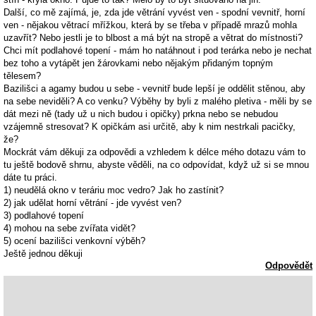
Další, co mě zajímá, je, zda jde větrání vyvést ven - spodní vevnitř, horní
ven - nějakou větrací mřížkou, která by se třeba v případě mrazů mohla
uzavřít? Nebo jestli je to blbost a má být na stropě a větrat do místnosti?
Chci mít podlahové topení - mám ho natáhnout i pod terárka nebo je nechat
bez toho a vytápět jen žárovkami nebo nějakým přidaným topným
tělesem?
Bazilišci a agamy budou u sebe - vevnitř bude lepší je oddělit stěnou, aby
na sebe neviděli? A co venku? Výběhy by byli z malého pletiva - měli by se
dát mezi ně (tady už u nich budou i opičky) prkna nebo se nebudou
vzájemně stresovat? K opičkám asi určitě, aby k nim nestrkali pacičky,
že?
Mockrát vám děkuji za odpovědi a vzhledem k délce mého dotazu vám to
tu ještě bodově shrnu, abyste věděli, na co odpovídat, když už si se mnou
dáte tu práci.
1) neudělá okno v teráriu moc vedro? Jak ho zastínit?
2) jak udělat horní větrání - jde vyvést ven?
3) podlahové topení
4) mohou na sebe zvířata vidět?
5) ocení bazilišci venkovní výběh?
Ještě jednou děkuji
Odpovědět