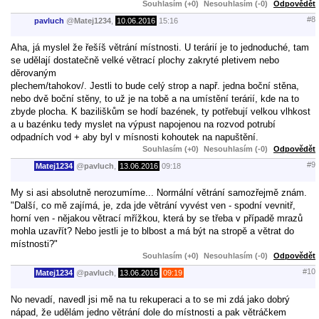
Souhlasím (+0)
Nesouhlasím (-0)
Odpovědět
#8
pavluch
@
Matej1234
,
10.06.2016
15:16
Aha, já myslel že řešíš větrání místnosti. U terárií je to jednoduché, tam
se udělají dostatečně velké větrací plochy zakryté pletivem nebo
děrovaným
plechem/tahokov/. Jestli to bude celý strop a např. jedna boční stěna,
nebo dvě boční stěny, to už je na tobě a na umístění terárií, kde na to
zbyde plocha. K baziliškům se hodí bazének, ty potřebují velkou vlhkost
a u bazénku tedy myslet na výpust napojenou na rozvod potrubí
odpadních vod + aby byl v mísnosti kohoutek na napuštění.
Souhlasím (+0)
Nesouhlasím (-0)
Odpovědět
#9
Matej1234
@
pavluch
,
13.06.2016
09:18
My si asi absolutně nerozumíme... Normální větrání samozřejmě znám.
"Další, co mě zajímá, je, zda jde větrání vyvést ven - spodní vevnitř,
horní ven - nějakou větrací mřížkou, která by se třeba v případě mrazů
mohla uzavřít? Nebo jestli je to blbost a má být na stropě a větrat do
místnosti?"
Souhlasím (+0)
Nesouhlasím (-0)
Odpovědět
#10
Matej1234
@
pavluch
,
13.06.2016
09:19
No nevadí, navedl jsi mě na tu rekuperaci a to se mi zdá jako dobrý
nápad, že udělám jedno větrání dole do místnosti a pak větráčkem