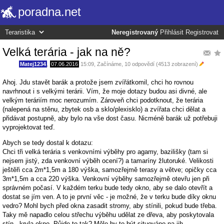
poradna.net
Neregistrovaný
Přihlásit
Registrovat
Velká terária - jak na ně?
Matej1234
,
07.06.2016
15:09
,
Začínáme
, 10 odpovědí (4513 zobrazení)
Ahoj. Jdu stavět barák a protože jsem zvířátkomil, chci ho rovnou
navrhnout i s velkými terárii. Vím, že moje dotazy budou asi divné, ale
velkým teráriím moc nerozumím. Zároveň chci podotknout, že terária
(nalepená na stěnu, zbytek osb a sklo/plexisklo) a zvířata chci dělat a
přidávat postupně, aby bylo na vše dost času. Nicméně barák už potřebuji
vyprojektovat teď.
Abych se tedy dostal k dotazu:
Chci tři velká terária s venkovními výběhy pro agamy, bazilišky (tam si
nejsem jistý, zda venkovní výběh ocení?) a tamaríny žlutoruké. Velikosti
ještěři cca 2m*1,5m a 180 výška, samozřejmě terasy a větve; opičky cca
3m*1,5m a cca 220 výška. Venkovní výběhy samozřejmě otevřu jen při
správném počasí. V každém terku bude tedy okno, aby se dalo otevřít a
dostat se jím ven. A to je první věc - je možné, že v terku bude díky oknu
vedro? Mohl bych před okna zasadit stromy, aby stínili, pokud bude třeba.
Taky mě napadlo celou střechu výběhu udělat ze dřeva, aby poskytovala
stín - kryla okno. Půjde to tak? Mělo by to být situováno na jih.