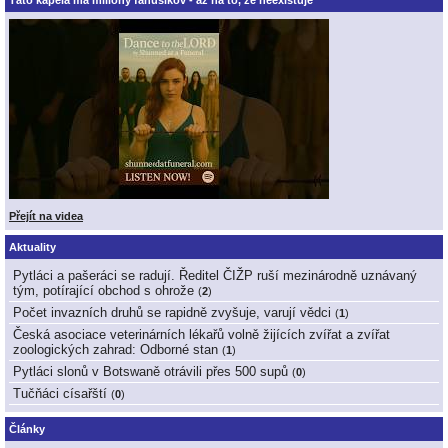
Táto kapela má milióny fanúšikov - až na to, že neexistuje
Přejít na videa
Aktuality
Pytláci a pašeráci se radují. Ředitel ČIŽP ruší mezinárodně uznávaný
tým, potírající obchod s ohrože
(
2
)
Počet invazních druhů se rapidně zvyšuje, varují vědci
(
1
)
Česká asociace veterinárních lékařů volně žijících zvířat a zvířat
zoologických zahrad: Odborné stan
(
1
)
Pytláci slonů v Botswaně otrávili přes 500 supů
(
0
)
Tučňáci císařští
(
0
)
Články