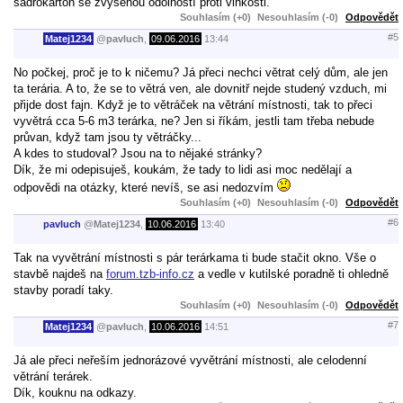
sádrokarton se zvýšenou odolností proti vlhkosti.
Souhlasím (+0)
Nesouhlasím (-0)
Odpovědět
#5
Matej1234
@
pavluch
,
09.06.2016
13:44
No počkej, proč je to k ničemu? Já přeci nechci větrat celý dům, ale jen
ta terária. A to, že se to větrá ven, ale dovnitř nejde studený vzduch, mi
přijde dost fajn. Když je to větráček na větrání místnosti, tak to přeci
vyvětrá cca 5-6 m3 terárka, ne? Jen si říkám, jestli tam třeba nebude
průvan, když tam jsou ty větráčky...
A kdes to studoval? Jsou na to nějaké stránky?
Dík, že mi odepisuješ, koukám, že tady to lidi asi moc nedělají a
odpovědi na otázky, které nevíš, se asi nedozvím
Souhlasím (+0)
Nesouhlasím (-0)
Odpovědět
#6
pavluch
@
Matej1234
,
10.06.2016
13:40
Tak na vyvětrání místnosti s pár terárkama ti bude stačit okno. Vše o
stavbě najdeš na
forum.tzb-info.cz
a vedle v kutilské poradně ti ohledně
stavby poradí taky.
Souhlasím (+0)
Nesouhlasím (-0)
Odpovědět
#7
Matej1234
@
pavluch
,
10.06.2016
14:51
Já ale přeci neřeším jednorázové vyvětrání místnosti, ale celodenní
větrání terárek.
Dík, kouknu na odkazy.