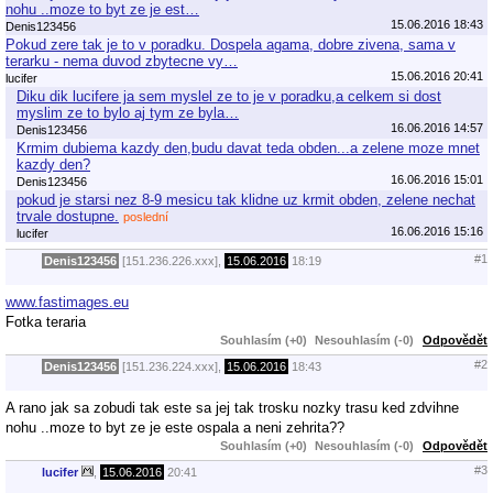
nohu ..moze to byt ze je est…
15.06.2016 18:43
Denis123456
Pokud zere tak je to v poradku. Dospela agama, dobre zivena, sama v
terarku - nema duvod zbytecne vy…
15.06.2016 20:41
lucifer
Diku dik lucifere ja sem myslel ze to je v poradku,a celkem si dost
myslim ze to bylo aj tym ze byla…
16.06.2016 14:57
Denis123456
Krmim dubiema kazdy den,budu davat teda obden...a zelene moze mnet
kazdy den?
16.06.2016 15:01
Denis123456
pokud je starsi nez 8-9 mesicu tak klidne uz krmit obden, zelene nechat
trvale dostupne.
poslední
16.06.2016 15:16
lucifer
#1
Denis123456
[151.236.226.xxx],
15.06.2016
18:19
www.fastimages.eu
Fotka teraria
Souhlasím (+0)
Nesouhlasím (-0)
Odpovědět
#2
Denis123456
[151.236.224.xxx],
15.06.2016
18:43
A rano jak sa zobudi tak este sa jej tak trosku nozky trasu ked zdvihne
nohu ..moze to byt ze je este ospala a neni zehrita??
Souhlasím (+0)
Nesouhlasím (-0)
Odpovědět
#3
lucifer
,
15.06.2016
20:41