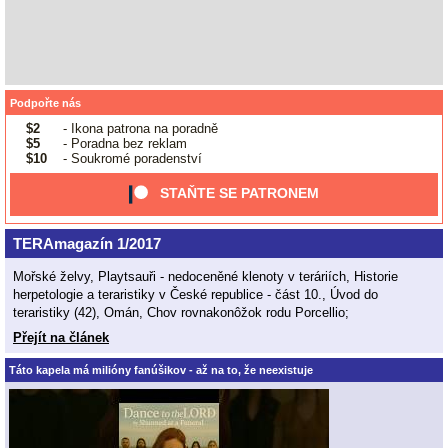
Podpořte nás
$2
- Ikona patrona na poradně
$5
- Poradna bez reklam
$10
- Soukromé poradenství
STAŇTE SE PATRONEM
TERAmagazín 1/2017
Mořské želvy, Playtsauři - nedoceněné klenoty v teráriích, Historie
herpetologie a teraristiky v České republice - část 10., Úvod do
teraristiky (42), Omán, Chov rovnakonôžok rodu Porcellio;
Přejít na článek
Táto kapela má milióny fanúšikov - až na to, že neexistuje