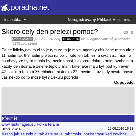
poradna.net
Neregistrovaný
Přihlásit
Registrovat
Skoro cely den prelezi,pomoc?
Denis123456
[151.236.226.xxx],
15.06.2016
18:16
,
Agama vousatá
, 6 odpovědí
(2945 zobrazení)
Caute lidicky,nevim ci to je tym ze to je mojej agamky oblubene misto ale z
11 hodin tak 8-9 hodin prelezi na polici kde len tak lezi a diva sa....mam o
nu obavy ze by to mohla byt neaktivnost,inak zere dobre,krmim svabami a
kazdy den dostava zelene,teploty mam take jake maju byt,pod vyhrevem
42+ okolita teplota 35 chladne mistecko 27...nevim si uz rady.nevite prosim
vas nekdo co to moze byt? Dekuju popredu
Odpovědět
Předmět
www.fastimages.eu Fotka teraria
15.06.2016 18:19
Denis123456
A rano jak sa zobudi tak este sa jej tak trosku nozky trasu ked zdvihne