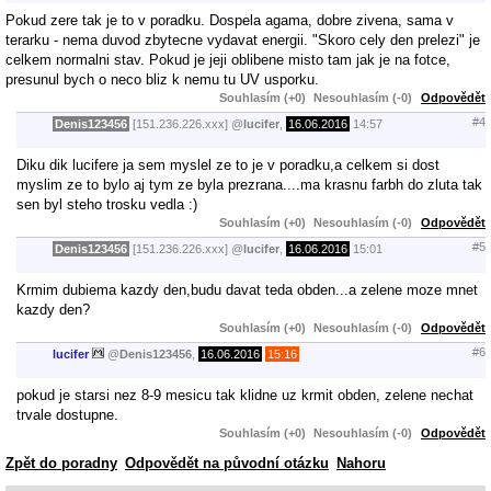
Pokud zere tak je to v poradku. Dospela agama, dobre zivena, sama v
terarku - nema duvod zbytecne vydavat energii. "Skoro cely den prelezi" je
celkem normalni stav. Pokud je jeji oblibene misto tam jak je na fotce,
presunul bych o neco bliz k nemu tu UV usporku.
Souhlasím (+0)
Nesouhlasím (-0)
Odpovědět
#4
Denis123456
[151.236.226.xxx]
@
lucifer
,
16.06.2016
14:57
Diku dik lucifere ja sem myslel ze to je v poradku,a celkem si dost
myslim ze to bylo aj tym ze byla prezrana....ma krasnu farbh do zluta tak
sen byl steho trosku vedla :)
Souhlasím (+0)
Nesouhlasím (-0)
Odpovědět
#5
Denis123456
[151.236.226.xxx]
@
lucifer
,
16.06.2016
15:01
Krmim dubiema kazdy den,budu davat teda obden...a zelene moze mnet
kazdy den?
Souhlasím (+0)
Nesouhlasím (-0)
Odpovědět
#6
lucifer
@
Denis123456
,
16.06.2016
15:16
pokud je starsi nez 8-9 mesicu tak klidne uz krmit obden, zelene nechat
trvale dostupne.
Souhlasím (+0)
Nesouhlasím (-0)
Odpovědět
Zpět do poradny
Odpovědět na původní otázku
Nahoru