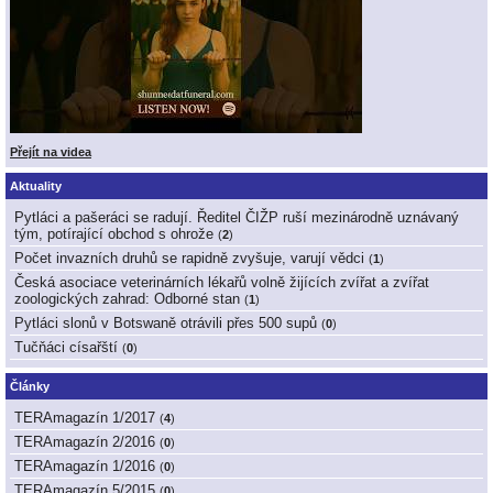
Přejít na videa
Aktuality
Pytláci a pašeráci se radují. Ředitel ČIŽP ruší mezinárodně uznávaný
tým, potírající obchod s ohrože
(
2
)
Počet invazních druhů se rapidně zvyšuje, varují vědci
(
1
)
Česká asociace veterinárních lékařů volně žijících zvířat a zvířat
zoologických zahrad: Odborné stan
(
1
)
Pytláci slonů v Botswaně otrávili přes 500 supů
(
0
)
Tučňáci císařští
(
0
)
Články
TERAmagazín 1/2017
(
4
)
TERAmagazín 2/2016
(
0
)
TERAmagazín 1/2016
(
0
)
TERAmagazín 5/2015
(
0
)