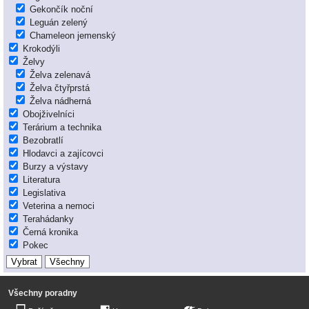
Gekončík noční
Leguán zelený
Chameleon jemenský
Krokodýli
Želvy
Želva zelenavá
Želva čtyřprstá
Želva nádherná
Obojživelníci
Terárium a technika
Bezobratlí
Hlodavci a zajícovci
Burzy a výstavy
Literatura
Legislativa
Veterina a nemoci
Terahádanky
Černá kronika
Pokec
Všechny poradny