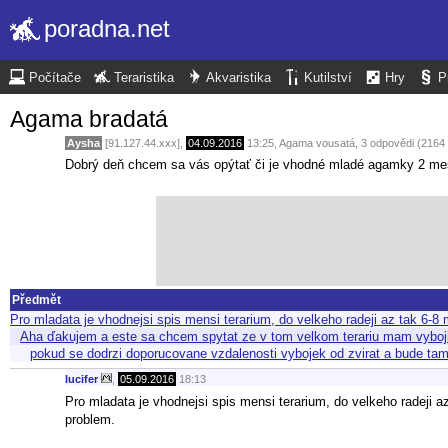
poradna.net
Počítače
Teraristika
Akvaristika
Kutilství
Hry
P
Agama bradatá
Aysha
[91.127.44.xxx],
04.09.2016
13:25
,
Agama vousatá
, 3 odpovědi (2164
Dobrý deň chcem sa vás opýtať či je vhodné mladé agamky 2 mes
Předmět
Pro mladata je vhodnejsi spis mensi terarium, do velkeho radeji az tak 6-
Aha ďakujem a este sa chcem spytat ze v tom velkom terariu mam vyboj
pokud se dodrzi doporucovane vzdalenosti vybojek od zvirat a bude ta
lucifer
,
05.09.2016
18:13
Pro mladata je vhodnejsi spis mensi terarium, do velkeho radeji 
problem.