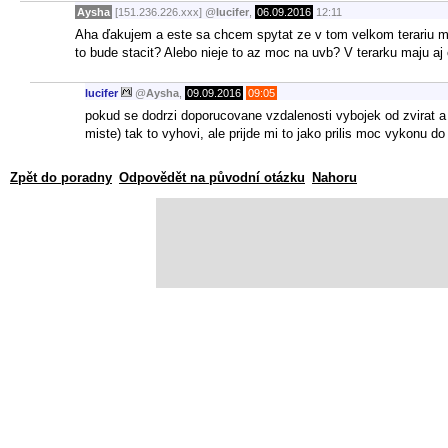
Aysha
[151.236.226.xxx]
@
lucifer
,
06.09.2016
12:11
Aha ďakujem a este sa chcem spytat ze v tom velkom terariu ma
to bude stacit? Alebo nieje to az moc na uvb? V terarku maju aj
lucifer
@
Aysha
,
09.09.2016
09:05
pokud se dodrzi doporucovane vzdalenosti vybojek od zvirat a
miste) tak to vyhovi, ale prijde mi to jako prilis moc vykonu do
Zpět do poradny
Odpovědět na původní otázku
Nahoru