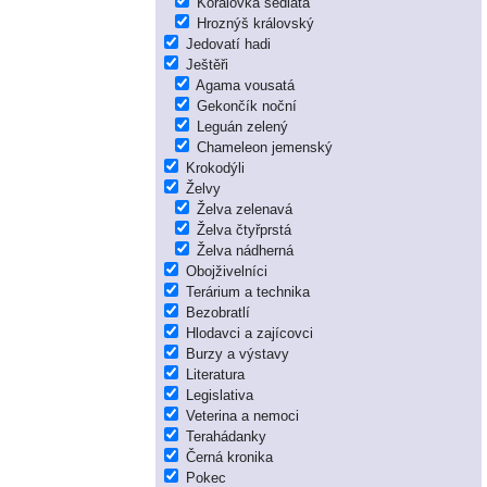
Korálovka sedlatá
Hroznýš královský
Jedovatí hadi
Ještěři
Agama vousatá
Gekončík noční
Leguán zelený
Chameleon jemenský
Krokodýli
Želvy
Želva zelenavá
Želva čtyřprstá
Želva nádherná
Obojživelníci
Terárium a technika
Bezobratlí
Hlodavci a zajícovci
Burzy a výstavy
Literatura
Legislativa
Veterina a nemoci
Terahádanky
Černá kronika
Pokec