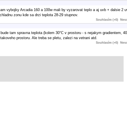
m vybojky Arcadia 160 a 100w mali by vyzarovat teplo a aj uvb + dalsie 2 u
 chladnu zonu kde sa drzi teplota 28-29 stupnov.
Souhlasím (+0)
Neso
 bude tam spravna teplota (kolem 30°C v prostoru - s nejakym gradientem, 4
 takoveho prostoru. Ale treba se pletu, zalezi na vetrani atd.
Souhlasím (+0)
Neso