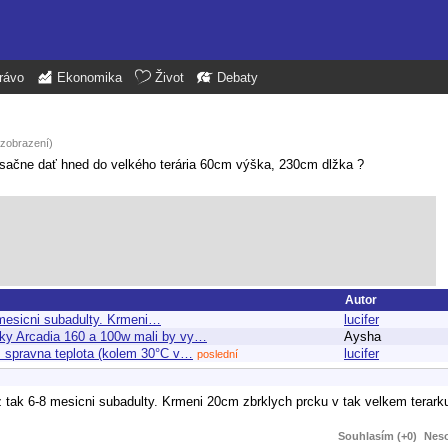
rávo
Ekonomika
Život
Debaty
 zobrazení)
ačne dať hned do velkého terária 60cm výška, 230cm dlžka ?
Autor
8 mesicni subadulty. Krmeni…
lucifer
ky Arcadia 160 a 100w mali by vy…
Aysha
m spravna teplota (kolem 30°C v…
lucifer
poslední
az tak 6-8 mesicni subadulty. Krmeni 20cm zbrklych prcku v tak velkem terar
Souhlasím (+0)
Neso