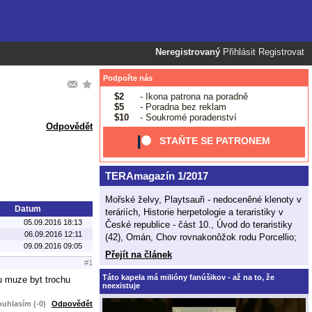
Neregistrovaný
Přihlásit
Registrovat
Podpořte nás
$2
- Ikona patrona na poradně
$5
- Poradna bez reklam
$10
- Soukromé poradenství
Odpovědět
STAŇTE SE PATRONEM
TERAmagazín 1/2017
Mořské želvy, Playtsauři - nedoceněné klenoty v
Datum
teráriích, Historie herpetologie a teraristiky v
05.09.2016 18:13
České republice - část 10., Úvod do teraristiky
06.09.2016 12:11
(42), Omán, Chov rovnakonôžok rodu Porcellio;
09.09.2016 09:05
Přejít na článek
#1
Táto kapela má milióny fanúšikov - až na to, že
ku muze byt trochu
neexistuje
uhlasím (-0)
Odpovědět