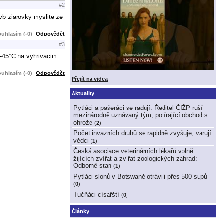
#2
vb ziarovky myslite ze
uhlasím (-0)
Odpovědět
#3
0-45°C na vyhrivacim
uhlasím (-0)
Odpovědět
Přejít na videa
Aktuality
Pytláci a pašeráci se radují. Ředitel ČIŽP ruší
mezinárodně uznávaný tým, potírající obchod s
ohrože
(
2
)
Počet invazních druhů se rapidně zvyšuje, varují
vědci
(
1
)
Česká asociace veterinárních lékařů volně
žijících zvířat a zvířat zoologických zahrad:
Odborné stan
(
1
)
Pytláci slonů v Botswaně otrávili přes 500 supů
(
0
)
Tučňáci císařští
(
0
)
Články