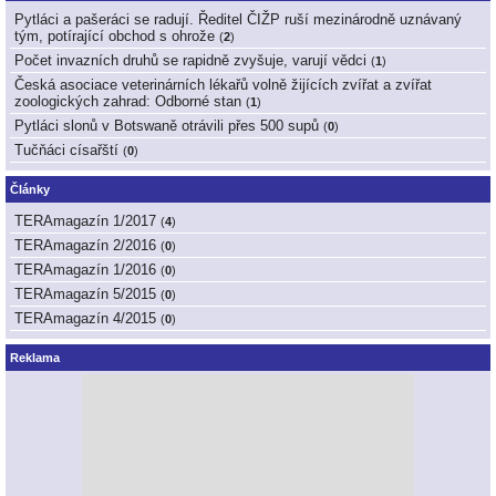
Pytláci a pašeráci se radují. Ředitel ČIŽP ruší mezinárodně uznávaný
tým, potírající obchod s ohrože
(
2
)
Počet invazních druhů se rapidně zvyšuje, varují vědci
(
1
)
Česká asociace veterinárních lékařů volně žijících zvířat a zvířat
zoologických zahrad: Odborné stan
(
1
)
Pytláci slonů v Botswaně otrávili přes 500 supů
(
0
)
Tučňáci císařští
(
0
)
Články
TERAmagazín 1/2017
(
4
)
TERAmagazín 2/2016
(
0
)
TERAmagazín 1/2016
(
0
)
TERAmagazín 5/2015
(
0
)
TERAmagazín 4/2015
(
0
)
Reklama