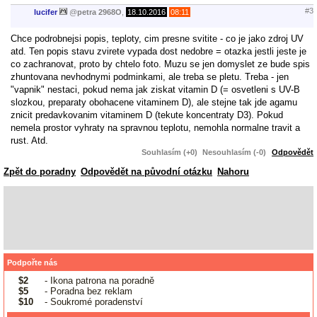
#3
lucifer
@
petra 2968O
,
18.10.2016
08:11
Chce podrobnejsi popis, teploty, cim presne svitite - co je jako zdroj UV
atd. Ten popis stavu zvirete vypada dost nedobre = otazka jestli jeste je
co zachranovat, proto by chtelo foto. Muzu se jen domyslet ze bude spis
zhuntovana nevhodnymi podminkami, ale treba se pletu. Treba - jen
"vapnik" nestaci, pokud nema jak ziskat vitamin D (= osvetleni s UV-B
slozkou, preparaty obohacene vitaminem D), ale stejne tak jde agamu
znicit predavkovanim vitaminem D (tekute koncentraty D3). Pokud
nemela prostor vyhraty na spravnou teplotu, nemohla normalne travit a
rust. Atd.
Souhlasím (+0)
Nesouhlasím (-0)
Odpovědět
Zpět do poradny
Odpovědět na původní otázku
Nahoru
Podpořte nás
$2
- Ikona patrona na poradně
$5
- Poradna bez reklam
$10
- Soukromé poradenství