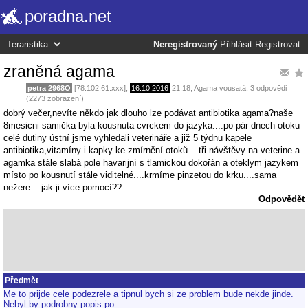
poradna.net
Neregistrovaný
Přihlásit
Registrovat
zraněná agama
petra 2968O
[78.102.61.xxx],
16.10.2016
21:18
,
Agama vousatá
, 3 odpovědi
(2273 zobrazení)
dobrý večer,nevíte někdo jak dlouho lze podávat antibiotika agama?naše
8mesicni samička byla kousnuta cvrckem do jazyka....po pár dnech otoku
celé dutiny ústní jsme vyhledali veterináře a již 5 týdnu kapele
antibiotika,vitamíny i kapky ke zmírnění otoků....tři návštěvy na veterine a
agamka stále slabá pole havarijní s tlamickou dokořán a oteklym jazykem
místo po kousnutí stále viditelné....krmíme pinzetou do krku....sama
nežere....jak ji více pomocí??
Odpovědět
Předmět
Me to prijde cele podezrele a tipnul bych si ze problem bude nekde jinde.
Nebyl by podrobny popis po…