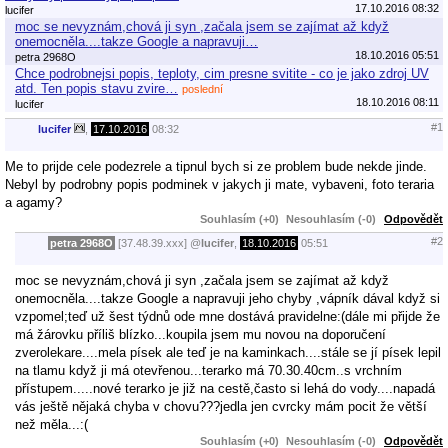
17.10.2016 08:32
lucifer
moc se nevyznám,chová ji syn ,začala jsem se zajímat až když
onemocněla....takze Google a napravuji…
18.10.2016 05:51
petra 2968O
Chce podrobnejsi popis, teploty, cim presne svitite - co je jako zdroj UV
atd. Ten popis stavu zvire…
poslední
18.10.2016 08:11
lucifer
#1
lucifer
,
17.10.2016
08:32
Me to prijde cele podezrele a tipnul bych si ze problem bude nekde jinde.
Nebyl by podrobny popis podminek v jakych ji mate, vybaveni, foto teraria
a agamy?
Souhlasím (+0)
Nesouhlasím (-0)
Odpovědět
#2
petra 2968O
[37.48.39.xxx]
@
lucifer
,
18.10.2016
05:51
moc se nevyznám,chová ji syn ,začala jsem se zajímat až když
onemocněla....takze Google a napravuji jeho chyby ,vápník dával když si
vzpomel;teď už šest týdnů ode mne dostává pravidelne:(dále mi přijde že
má žárovku příliš blízko...koupila jsem mu novou na doporučení
zverolekare....mela písek ale teď je na kaminkach....stále se jí písek lepil
na tlamu když ji má otevřenou...terarko má 70.30.40cm..s vrchním
přístupem.....nové terarko je již na cestě,často si lehá do vody....napadá
vás ještě nějaká chyba v chovu???jedla jen cvrcky mám pocit že větší
než měla...:(
Souhlasím (+0)
Nesouhlasím (-0)
Odpovědět