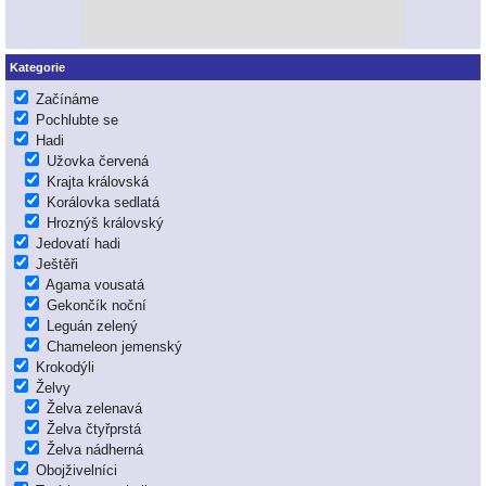
Kategorie
Začínáme
Pochlubte se
Hadi
Užovka červená
Krajta královská
Korálovka sedlatá
Hroznýš královský
Jedovatí hadi
Ještěři
Agama vousatá
Gekončík noční
Leguán zelený
Chameleon jemenský
Krokodýli
Želvy
Želva zelenavá
Želva čtyřprstá
Želva nádherná
Obojživelníci