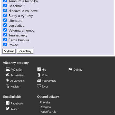
Terárium a technika
Bezobratlí
Hlodavci a zajícovci
Burzy a výstavy
Literatura
Legislativa
Veterina a nemoci
Terahádanky
Černá kronika
Pokec
Všechny poradny
Počítače
Hry
Debaty
Teraristika
Právo
Akvaristika
Ekonomika
Kutilství
Život
Sociální sítě
Ostatní odkazy
Pravidla
Facebook
Reklama
Twitter
Podpořte nás