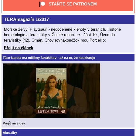
STAŇTE SE PATRONEM
TERAmagazín 1/2017
Mořské želvy, Playtsauři - nedoceněné klenoty v teráriích, Historie
herpetologie a teraristiky v České republice - část 10., Úvod do
teraristiky (42), Omán, Chov rovnakonôžok rodu Porcellio;
Přejít na článek
Táto kapela má milióny fanúšikov - až na to, že neexistuje
Přejít na videa
Aktuality