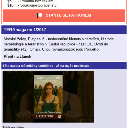
$5
- Poradna bez reklam
$10
- Soukromé poradenství
STAŇTE SE PATRONEM
TERAmagazín 1/2017
Mořské želvy, Playtsauři - nedoceněné klenoty v teráriích, Historie
herpetologie a teraristiky v České republice - část 10., Úvod do
teraristiky (42), Omán, Chov rovnakonôžok rodu Porcellio;
Přejít na článek
Táto kapela má milióny fanúšikov - až na to, že neexistuje
Přejít na videa