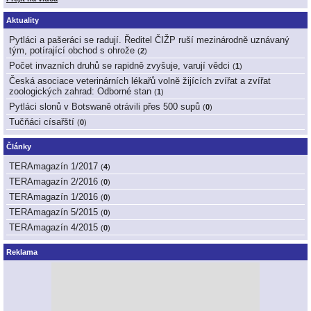
Aktuality
Pytláci a pašeráci se radují. Ředitel ČIŽP ruší mezinárodně uznávaný
tým, potírající obchod s ohrože
(
2
)
Počet invazních druhů se rapidně zvyšuje, varují vědci
(
1
)
Česká asociace veterinárních lékařů volně žijících zvířat a zvířat
zoologických zahrad: Odborné stan
(
1
)
Pytláci slonů v Botswaně otrávili přes 500 supů
(
0
)
Tučňáci císařští
(
0
)
Články
TERAmagazín 1/2017
(
4
)
TERAmagazín 2/2016
(
0
)
TERAmagazín 1/2016
(
0
)
TERAmagazín 5/2015
(
0
)
TERAmagazín 4/2015
(
0
)
Reklama