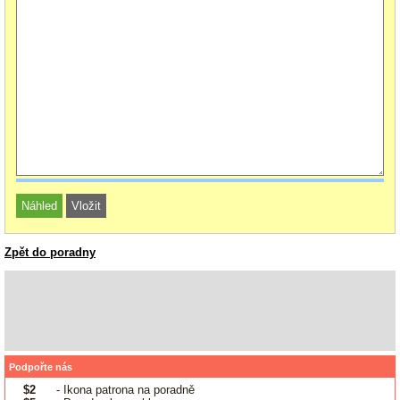
Zpět do poradny
Podpořte nás
$2
- Ikona patrona na poradně