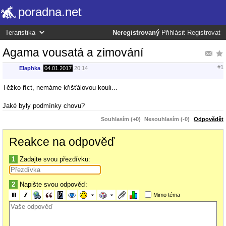
poradna.net
Neregistrovaný
Přihlásit
Registrovat
Agama vousatá a zimování
#1
Elaphka
,
04.01.2017
20:14
Těžko říct, nemáme křišťálovou kouli...
Jaké byly podmínky chovu?
Souhlasím (+0)
Nesouhlasím (-0)
Odpovědět
Reakce na odpověď
1
Zadajte svou přezdívku:
2
Napište svou odpověď:
Mimo téma