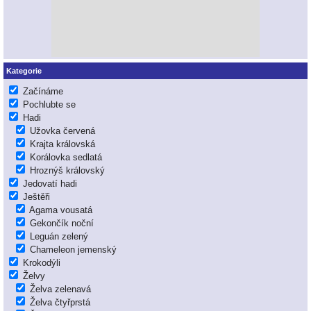
Kategorie
Začínáme
Pochlubte se
Hadi
Užovka červená
Krajta královská
Korálovka sedlatá
Hroznýš královský
Jedovatí hadi
Ještěři
Agama vousatá
Gekončík noční
Leguán zelený
Chameleon jemenský
Krokodýli
Želvy
Želva zelenavá
Želva čtyřprstá