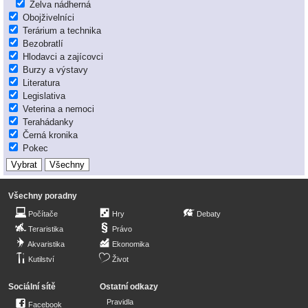
Želva nádherná
Obojživelníci
Terárium a technika
Bezobratlí
Hlodavci a zajícovci
Burzy a výstavy
Literatura
Legislativa
Veterina a nemoci
Terahádanky
Černá kronika
Pokec
Všechny poradny
Počítače
Hry
Debaty
Teraristika
Právo
Akvaristika
Ekonomika
Kutilství
Život
Sociální sítě
Ostatní odkazy
Pravidla
Facebook