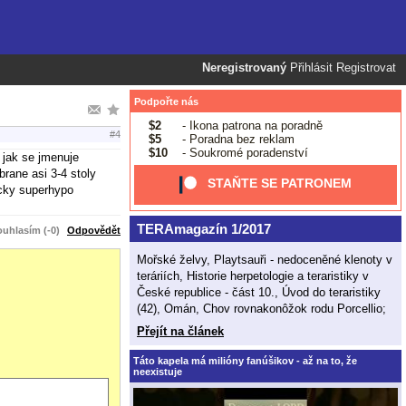
Neregistrovaný
Přihlásit
Registrovat
Podpořte nás
$2
- Ikona patrona na poradně
#4
$5
- Poradna bez reklam
$10
- Soukromé poradenství
 jak se jmenuje
rane asi 3-4 stoly
STAŇTE SE PATRONEM
icky superhypo
TERAmagazín 1/2017
uhlasím (-0)
Odpovědět
Mořské želvy, Playtsauři - nedoceněné klenoty v
teráriích, Historie herpetologie a teraristiky v
České republice - část 10., Úvod do teraristiky
(42), Omán, Chov rovnakonôžok rodu Porcellio;
Přejít na článek
Táto kapela má milióny fanúšikov - až na to, že
neexistuje