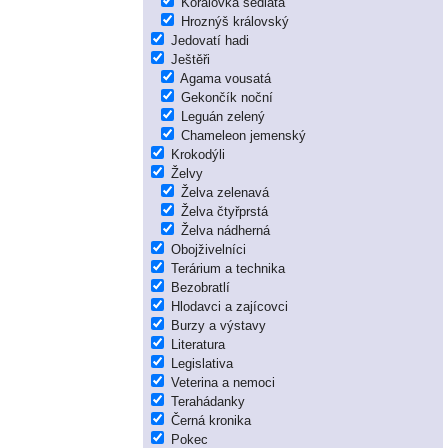
Korálovka sedlatá
Hroznýš královský
Jedovatí hadi
Ještěři
Agama vousatá
Gekončík noční
Leguán zelený
Chameleon jemenský
Krokodýli
Želvy
Želva zelenavá
Želva čtyřprstá
Želva nádherná
Obojživelníci
Terárium a technika
Bezobratlí
Hlodavci a zajícovci
Burzy a výstavy
Literatura
Legislativa
Veterina a nemoci
Terahádanky
Černá kronika
Pokec