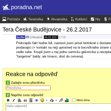
poradna.net
Počítače
Teraristika
Akvaristika
Kutilství
Hry
P
Tera České Budějovice - 26.2.2017
lucifer
@
Smykač
,
26.02.2017
17:56
Prekvapilo fakt hodne lidi, nastesti jsem prisel tentokrat s dos
prodavajici (+ kontakt na nej) uprostred na te bocni/kratke stra
vedle sebe. Koupil jsem u nej jednu samicku gekoncika a nezeptal 
"tangerine" baldy, ale tmavsi, dost do cervena)
Reakce na odpověď
1
Zadajte svou přezdívku:
2
Napište svou odpověď:
Mimo téma