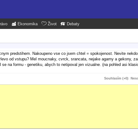
rávo
Ekonomika
Život
Debaty
tatecnym predstihem. Nakoupeno vse co jsem chtel = spokojenost. Nevite nekdo
ne vlevo od vstupu? Mel moucnaky, cvrck, srancata, nejake agamy a gekony, zab
se na formu - genetiku, abych to netipoval jen vizualne. (na pohled asi klas
Souhlasím (+0)
Neso