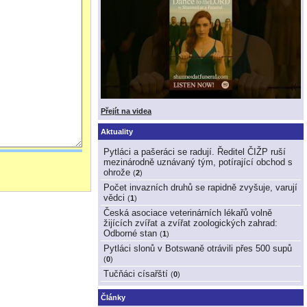
Přejít na videa
Aktuality
Pytláci a pašeráci se radují. Ředitel ČIŽP ruší
mezinárodně uznávaný tým, potírající obchod s
ohrože
(
2
)
Počet invazních druhů se rapidně zvyšuje, varují
vědci
(
1
)
Česká asociace veterinárních lékařů volně
žijících zvířat a zvířat zoologických zahrad:
Odborné stan
(
1
)
Pytláci slonů v Botswaně otrávili přes 500 supů
(
0
)
Tučňáci císařští
(
0
)
Články