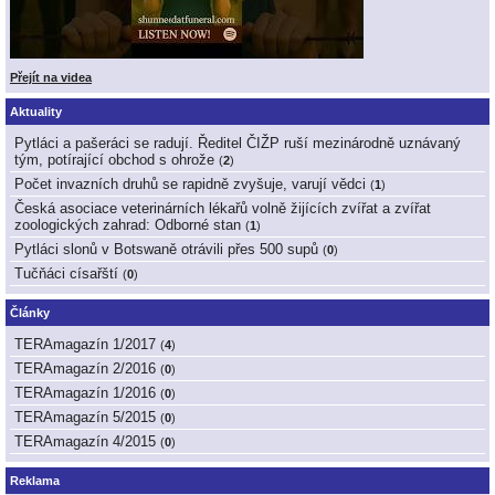
Přejít na videa
Aktuality
Pytláci a pašeráci se radují. Ředitel ČIŽP ruší mezinárodně uznávaný
tým, potírající obchod s ohrože
(
2
)
Počet invazních druhů se rapidně zvyšuje, varují vědci
(
1
)
Česká asociace veterinárních lékařů volně žijících zvířat a zvířat
zoologických zahrad: Odborné stan
(
1
)
Pytláci slonů v Botswaně otrávili přes 500 supů
(
0
)
Tučňáci císařští
(
0
)
Články
TERAmagazín 1/2017
(
4
)
TERAmagazín 2/2016
(
0
)
TERAmagazín 1/2016
(
0
)
TERAmagazín 5/2015
(
0
)
TERAmagazín 4/2015
(
0
)
Reklama