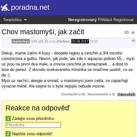
poradna.net
Neregistrovaný
Přihlásit
Registrovat
Chov mastomyší, jak začít
#6
mastomys
[109.105.43.xxx]
@
lofass
,
02.06.2017
10:27
Dekuji, mame zatím 4 kusy - dospele reginu a cenchrii a 3/4 rocniho
constrictora a gutku. Nevim, jak jinde, ale zde v aquazoo potkan 55,-, mysi
uz jsou na první dva male, a zrovna cenchrie je nenazranek... a dost to
leze do penez. Z duvodu ocekavaneho miminka se snažíme usetrit, co se
da :)
Mysi uz nechci, alergie a smrad, u mastomysi jsem cetla, ze zapachaji
vyrazne méně. Ale stejne to v byte nejspis nebude mozne.
Souhlasím (+0)
Nesouhlasím (-0)
Odpovědět
Reakce na odpověď
1
Zadajte svou přezdívku:
2
Napište svou odpověď: