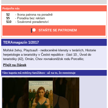
Podpořte nás
$2
- Ikona patrona na poradně
$5
- Poradna bez reklam
$10
- Soukromé poradenství
STAŇTE SE PATRONEM
TERAmagazín 1/2017
Mořské želvy, Playtsauři - nedoceněné klenoty v teráriích, Historie
herpetologie a teraristiky v České republice - část 10., Úvod do
teraristiky (42), Omán, Chov rovnakonôžok rodu Porcellio;
Přejít na článek
Táto kapela má milióny fanúšikov - až na to, že neexistuje