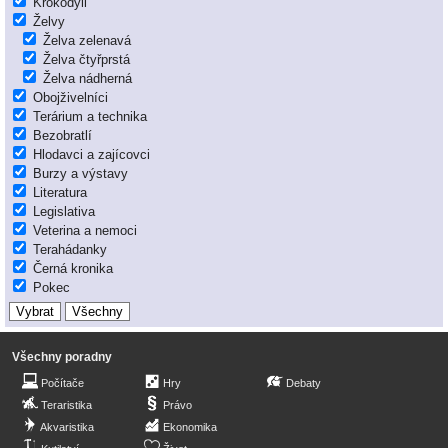
Krokodýli
Želvy
Želva zelenavá
Želva čtyřprstá
Želva nádherná
Obojživelníci
Terárium a technika
Bezobratlí
Hlodavci a zajícovci
Burzy a výstavy
Literatura
Legislativa
Veterina a nemoci
Terahádanky
Černá kronika
Pokec
Všechny poradny
Počítače
Hry
Debaty
Teraristika
Právo
Akvaristika
Ekonomika