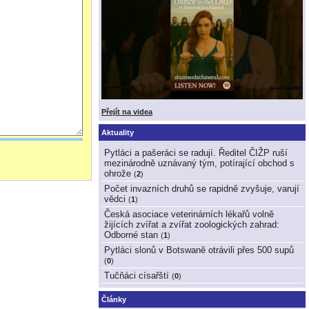
Přejít na videa
Aktuality
Pytláci a pašeráci se radují. Ředitel ČIŽP ruší
mezinárodně uznávaný tým, potírající obchod s
ohrože
(
2
)
Počet invazních druhů se rapidně zvyšuje, varují
vědci
(
1
)
Česká asociace veterinárních lékařů volně
žijících zvířat a zvířat zoologických zahrad:
Odborné stan
(
1
)
Pytláci slonů v Botswaně otrávili přes 500 supů
(
0
)
Tučňáci císařští
(
0
)
Články