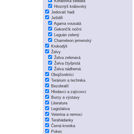
Korálovka sedlatá
Hroznýš královský
Jedovatí hadi
Ještěři
Agama vousatá
Gekončík noční
Leguán zelený
Chameleon jemenský
Krokodýli
Želvy
Želva zelenavá
Želva čtyřprstá
Želva nádherná
Obojživelníci
Terárium a technika
Bezobratlí
Hlodavci a zajícovci
Burzy a výstavy
Literatura
Legislativa
Veterina a nemoci
Terahádanky
Černá kronika
Pokec