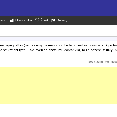
rávo
Ekonomika
Život
Debaty
ne nejaky albin (nema cerny pigment), vic bude poznat az povyroste. A protoz
 se krmeni tyce. Fakt bych se snazil mu doprat klid, to ze nezere "z ruky" ne
Souhlasím (+0)
Neso