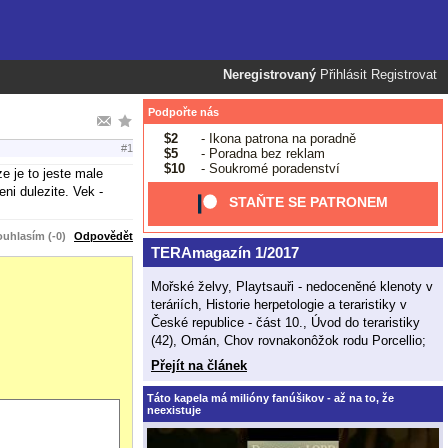
Neregistrovaný
Přihlásit
Registrovat
Podpořte nás
$2
- Ikona patrona na poradně
#1
$5
- Poradna bez reklam
$10
- Soukromé poradenství
e je to jeste male
ni dulezite. Vek -
STAŇTE SE PATRONEM
uhlasím (-0)
Odpovědět
TERAmagazín 1/2017
Mořské želvy, Playtsauři - nedoceněné klenoty v
teráriích, Historie herpetologie a teraristiky v
České republice - část 10., Úvod do teraristiky
(42), Omán, Chov rovnakonôžok rodu Porcellio;
Přejít na článek
Táto kapela má milióny fanúšikov - až na to, že
neexistuje