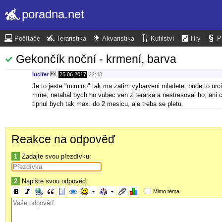
poradna.net
Počítače
Teraristika
Akvaristika
Kutilství
Hry
P
Gekončík noční - krmení, barva
lucifer
,
25.06.2017
22:43
Je to jeste "mimino" tak ma zatim vybarveni mladete, bude to urci
mrne, netahal bych ho vubec ven z terarka a nestresoval ho, ani co
tipnul bych tak max. do 2 mesicu, ale treba se pletu.
Reakce na odpověď
1
Zadajte svou přezdívku:
2
Napište svou odpověď:
Mimo téma