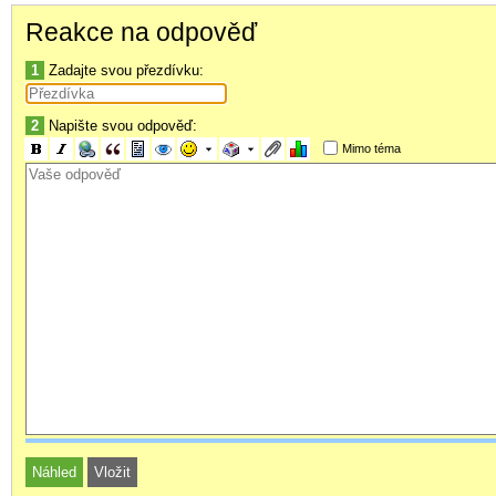
Jinak proste zadna veda - doprat klid, zbytecne nestresovat, krmi
Reakce na odpověď
smesi vitaminu/mineralu (pouzivame 1:1 Roboran + Plastin).
1
Zadajte svou přezdívku:
2
Napište svou odpověď:
Mimo téma