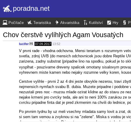
poradna.net
Počítače
Teraristika
Akvaristika
Kutilství
Hry
P
Chov čerstvě vylíhlých Agam Vousatých
lucifer
,
07.09.2017
13:52
V prvni rade - vhodna odchovna. Mensi terarium s rozumnym vetr
svetla, zdroj UVB (do mensich odchovnicek jsou dobre Reptile 
zarizena, zadny substrat (pripadne lino na spodku, pokud je to sk
vysplhat - pouzivame dreveny spalicek omotany sisalovym prov
vyhrevnem miste kamen nebo nejaky rozumne velky koren, kouse
Cerstve vylihle - prvni 2 az 4 dni jeste obvykle nezerou, travi
nejmensich nymfach svabu B. dubia. Muzete pripadne i podobne v
nezustali pres noc - muzou mlade ozirat klidne az do stavu ze ne
nejake krmeni pro cvrcky teda, ale ani to neni 100% zarukou ze s
cvrcku pripadne finta dat je pred zkrmenim na chvili do lednice, 
Po prvnim tydnu by uz meli vsechny mladata samy lovit a zrat, 
si sem tam vemou a zvyknou si na "zelene". Miska s vodou je vice
denne porosit - primo je. Pripravte se na vysokou spotrebu krmn
stesti s prodejem - ale vyslo vam to dobre, kdyz budete prodavat