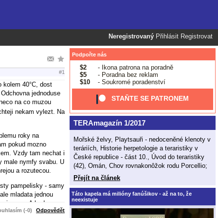
Neregistrovaný
Přihlásit
Registrovat
Podpořte nás
$2
- Ikona patrona na poradně
#1
$5
- Poradna bez reklam
$10
- Soukromé poradenství
o kolem 40°C, dost
. Odchovna jednoduse
STAŇTE SE PATRONEM
o neco na co muzou
chteji nekam vylezt. Na
TERAmagazín 1/2017
oblemu roky na
Mořské želvy, Playtsauři - nedoceněné klenoty v
 tam pokud mozno
teráriích, Historie herpetologie a teraristiky v
ekem. Vzdy tam nechat i
České republice - část 10., Úvod do teraristiky
 ty male nymfy svabu. U
(42), Omán, Chov rovnakonôžok rodu Porcellio;
hrejou a rozutecou.
Přejít na článek
isty pampelisky - samy
Táto kapela má milióny fanúšikov - až na to, že
 ale mladata jednou
neexistuje
u i zerou. A hodne
uhlasím (-0)
Odpovědět