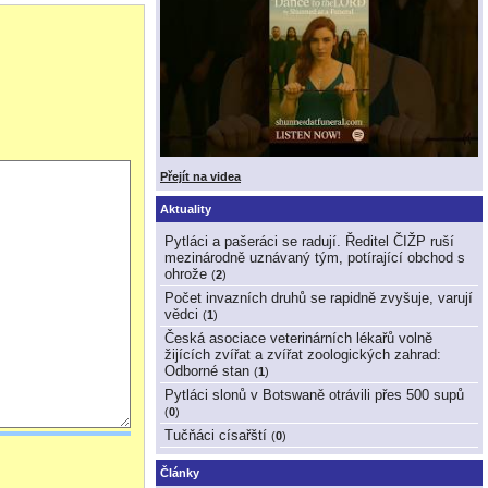
krmeni obalovat v
Přejít na videa
Aktuality
Pytláci a pašeráci se radují. Ředitel ČIŽP ruší
mezinárodně uznávaný tým, potírající obchod s
ohrože
(
2
)
Počet invazních druhů se rapidně zvyšuje, varují
vědci
(
1
)
Česká asociace veterinárních lékařů volně
žijících zvířat a zvířat zoologických zahrad:
Odborné stan
(
1
)
Pytláci slonů v Botswaně otrávili přes 500 supů
(
0
)
Tučňáci císařští
(
0
)
Články