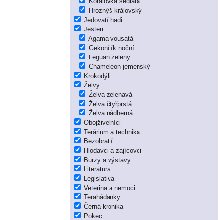
Korálovka sedlatá
Hroznýš královský
Jedovatí hadi
Ještěři
Agama vousatá
Gekončík noční
Leguán zelený
Chameleon jemenský
Krokodýli
Želvy
Želva zelenavá
Želva čtyřprstá
Želva nádherná
Obojživelníci
Terárium a technika
Bezobratlí
Hlodavci a zajícovci
Burzy a výstavy
Literatura
Legislativa
Veterina a nemoci
Terahádanky
Černá kronika
Pokec