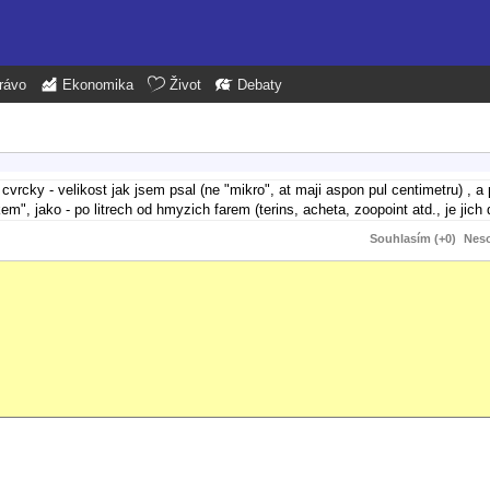
rávo
Ekonomika
Život
Debaty
vrcky - velikost jak jsem psal (ne "mikro", at maji aspon pul centimetru) , a 
, jako - po litrech od hmyzich farem (terins, acheta, zoopoint atd., je jich 
Souhlasím (+0)
Neso