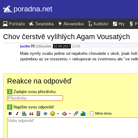
poradna.net
Počítače
Teraristika
Akvaristika
Kutilství
Hry
P
Chov čerstvě vylíhlých Agam Vousatých
lucifer
@
Doušek
,
10.09.2017
13:05
Male nymfy svabu jedine od nejakeho chovatele v okoli, jinak holt c
spotrebou az se rozezerou = nekupovat ve zverimexu ale "ve velkem"
Reakce na odpověď
1
Zadajte svou přezdívku:
2
Napište svou odpověď:
Mimo téma