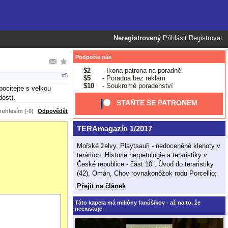
Neregistrovaný
Přihlásit
Registrovat
Podpořte nás
$2
- Ikona patrona na poradně
#5
$5
- Poradna bez reklam
$10
- Soukromé poradenství
pocitejte s velkou
dost).
STAŇTE SE PATRONEM
uhlasím (-0)
Odpovědět
TERAmagazín 1/2017
Mořské želvy, Playtsauři - nedoceněné klenoty v
teráriích, Historie herpetologie a teraristiky v
České republice - část 10., Úvod do teraristiky
(42), Omán, Chov rovnakonôžok rodu Porcellio;
Přejít na článek
Táto kapela má milióny fanúšikov - až na to, že
neexistuje