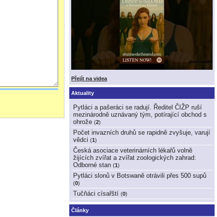
Přejít na videa
Aktuality
Pytláci a pašeráci se radují. Ředitel ČIŽP ruší
mezinárodně uznávaný tým, potírající obchod s
ohrože
(
2
)
Počet invazních druhů se rapidně zvyšuje, varují
vědci
(
1
)
Česká asociace veterinárních lékařů volně
žijících zvířat a zvířat zoologických zahrad:
Odborné stan
(
1
)
Pytláci slonů v Botswaně otrávili přes 500 supů
(
0
)
Tučňáci císařští
(
0
)
Články