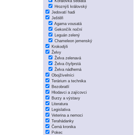
Korálovka sedlatá
Hroznýš královský
Jedovatí hadi
Ještěři
Agama vousatá
Gekončík noční
Leguán zelený
Chameleon jemenský
Krokodýli
Želvy
Želva zelenavá
Želva čtyřprstá
Želva nádherná
Obojživelníci
Terárium a technika
Bezobratlí
Hlodavci a zajícovci
Burzy a výstavy
Literatura
Legislativa
Veterina a nemoci
Terahádanky
Černá kronika
Pokec