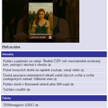
Přejít na videa
Aktuality
Pytláci a pašeráci se radují. Ředitel ČIŽP ruší mezinárodně uznávaný
tým, potírající obchod s ohrože
(
2
)
Počet invazních druhů se rapidně zvyšuje, varují vědci
(
1
)
Česká asociace veterinárních lékařů volně žijících zvířat a zvířat
zoologických zahrad: Odborné stan
(
1
)
Pytláci slonů v Botswaně otrávili přes 500 supů
(
0
)
Tučňáci císařští
(
0
)
Články
TERAmagazín 1/2017
(
4
)