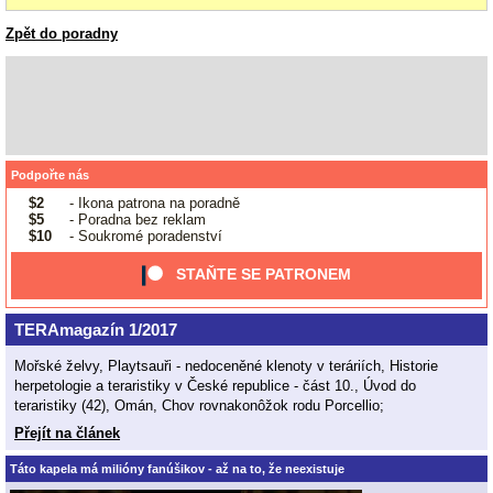
Zpět do poradny
Podpořte nás
$2
- Ikona patrona na poradně
$5
- Poradna bez reklam
$10
- Soukromé poradenství
STAŇTE SE PATRONEM
TERAmagazín 1/2017
Mořské želvy, Playtsauři - nedoceněné klenoty v teráriích, Historie
herpetologie a teraristiky v České republice - část 10., Úvod do
teraristiky (42), Omán, Chov rovnakonôžok rodu Porcellio;
Přejít na článek
Táto kapela má milióny fanúšikov - až na to, že neexistuje