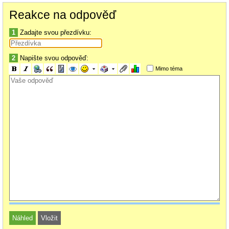
Reakce na odpověď
1
Zadajte svou přezdívku:
Když počítám i mláďata nubil (leguáni zelení natřený na černo), měl jsem v
2
Napište svou odpověď:
chovu určitě přes 100 jedinců legošů a dovolím si přímo tvrdit, že hrbolatej
ocas normální určitě není... vždy jsem to přisuzoval genetice, taky se mi
Mimo téma
narodilo pár hrbolků, jedno mládě jsem z tohoto důvodu i utratil (měl hned
za kloakou skoro suk a na život bez zdrav. komplikací by to nebylo) a
jednoho s podobným handicapem mám dodnes.