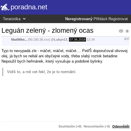
poradna.net
Neregistrovaný
Přihlásit
Registrovat
Leguán zelený - zlomený ocas
#37
MadMike...
[90.180.38.xxx]
@
Lukyn13
,
07.06.2018
12:34
Tyjo to nevypadá zle - máčet, máčet, máčet.... PetřŠ doporučoval olivovej
olej, já bych se nebál ani obyčejné vody, třeba slabý roztok betadine.
Nepoužil bych heřmánek, který vysušuje a podobné bylinky.
Vidíš to, a mě vet řekl, že je to normální.
Souhlasím (+0)
Nesouhlasím (-0)
Odpovědět