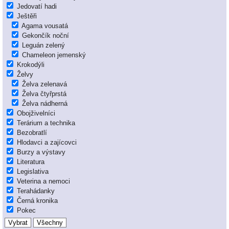
Jedovatí hadi
Ještěři
Agama vousatá
Gekončík noční
Leguán zelený
Chameleon jemenský
Krokodýli
Želvy
Želva zelenavá
Želva čtyřprstá
Želva nádherná
Obojživelníci
Terárium a technika
Bezobratlí
Hlodavci a zajícovci
Burzy a výstavy
Literatura
Legislativa
Veterina a nemoci
Terahádanky
Černá kronika
Pokec