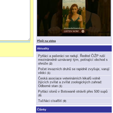
Přejít na videa
Aktuality
Pytláci a pašeráci se radují. Ředitel ČIŽP ruší
mezinárodně uznávaný tým, potírající obchod s
ohrože
(
2
)
Počet invazních druhů se rapidně zvyšuje, varují
vědci
(
1
)
Česká asociace veterinárních lékařů volně
žijících zvířat a zvířat zoologických zahrad:
Odborné stan
(
1
)
Pytláci slonů v Botswaně otrávili přes 500 supů
(
0
)
Tučňáci císařští
(
0
)
Články