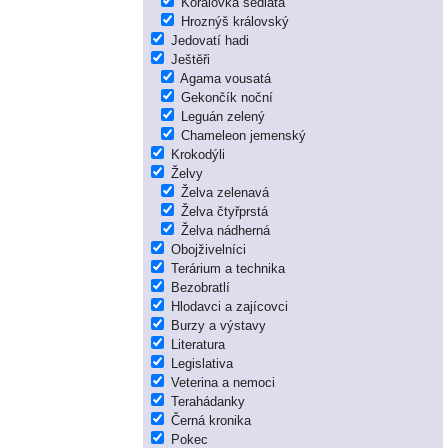
Korálovka sedlatá
Hroznýš královský
Jedovatí hadi
Ještěři
Agama vousatá
Gekončík noční
Leguán zelený
Chameleon jemenský
Krokodýli
Želvy
Želva zelenavá
Želva čtyřprstá
Želva nádherná
Obojživelníci
Terárium a technika
Bezobratlí
Hlodavci a zajícovci
Burzy a výstavy
Literatura
Legislativa
Veterina a nemoci
Terahádanky
Černá kronika
Pokec