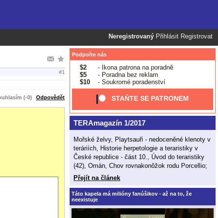
Neregistrovaný
Přihlásit
Registrovat
Podpořte nás
$2
- Ikona patrona na poradně
#1
$5
- Poradna bez reklam
$10
- Soukromé poradenství
uhlasím (-0)
Odpovědět
STAŇTE SE PATRONEM
TERAmagazín 1/2017
Mořské želvy, Playtsauři - nedoceněné klenoty v
teráriích, Historie herpetologie a teraristiky v
České republice - část 10., Úvod do teraristiky
(42), Omán, Chov rovnakonôžok rodu Porcellio;
Přejít na článek
Táto kapela má milióny fanúšikov - až na to, že
neexistuje