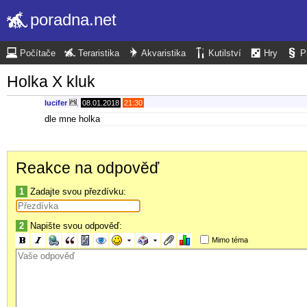
poradna.net
Počítače
Teraristika
Akvaristika
Kutilství
Hry
P
Holka X kluk
lucifer
,
08.01.2018
21:30
dle mne holka
Reakce na odpověď
1
Zadajte svou přezdívku:
2
Napište svou odpověď:
Mimo téma