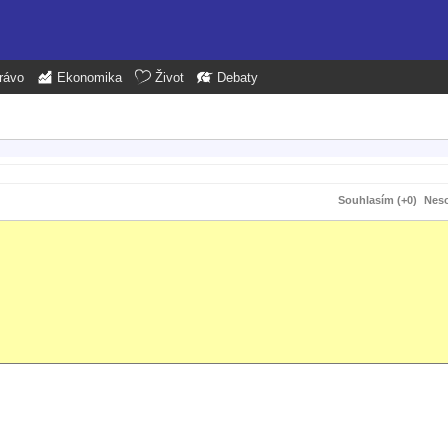
rávo
Ekonomika
Život
Debaty
Souhlasím (+0)
Neso