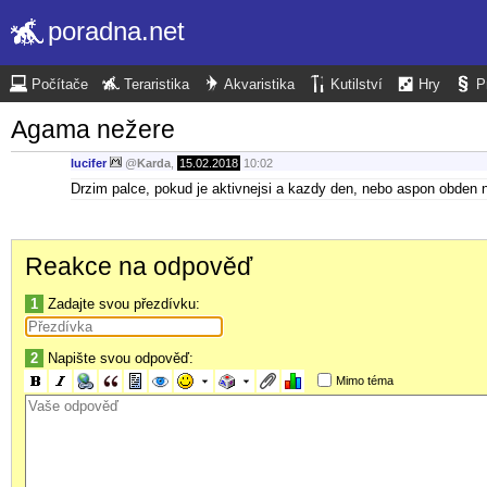
poradna.net
Počítače
Teraristika
Akvaristika
Kutilství
Hry
P
Agama nežere
lucifer
@
Karda
,
15.02.2018
10:02
Drzim palce, pokud je aktivnejsi a kazdy den, nebo aspon obden 
Reakce na odpověď
1
Zadajte svou přezdívku:
2
Napište svou odpověď:
Mimo téma