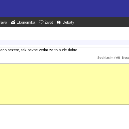
rávo
Ekonomika
Život
Debaty
neco sezere, tak pevne verim ze to bude dobre.
Souhlasím (+0)
Neso