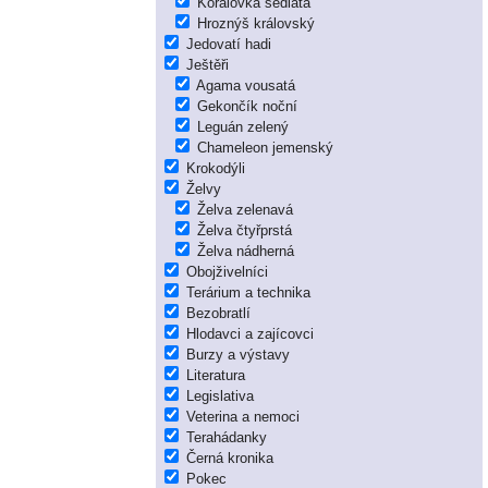
Korálovka sedlatá
Hroznýš královský
Jedovatí hadi
Ještěři
Agama vousatá
Gekončík noční
Leguán zelený
Chameleon jemenský
Krokodýli
Želvy
Želva zelenavá
Želva čtyřprstá
Želva nádherná
Obojživelníci
Terárium a technika
Bezobratlí
Hlodavci a zajícovci
Burzy a výstavy
Literatura
Legislativa
Veterina a nemoci
Terahádanky
Černá kronika
Pokec