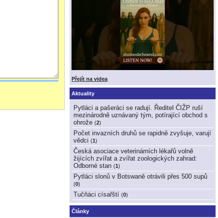
Přejít na videa
Aktuality
Pytláci a pašeráci se radují. Ředitel ČIŽP ruší
mezinárodně uznávaný tým, potírající obchod s
ohrože
(
2
)
Počet invazních druhů se rapidně zvyšuje, varují
vědci
(
1
)
Česká asociace veterinárních lékařů volně
žijících zvířat a zvířat zoologických zahrad:
Odborné stan
(
1
)
Pytláci slonů v Botswaně otrávili přes 500 supů
(
0
)
Tučňáci císařští
(
0
)
Články