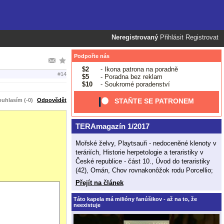
Neregistrovaný
Přihlásit
Registrovat
Podpořte nás
$2
- Ikona patrona na poradně
#14
$5
- Poradna bez reklam
$10
- Soukromé poradenství
uhlasím (-0)
Odpovědět
STAŇTE SE PATRONEM
TERAmagazín 1/2017
Mořské želvy, Playtsauři - nedoceněné klenoty v
teráriích, Historie herpetologie a teraristiky v
České republice - část 10., Úvod do teraristiky
(42), Omán, Chov rovnakonôžok rodu Porcellio;
Přejít na článek
Táto kapela má milióny fanúšikov - až na to, že
neexistuje