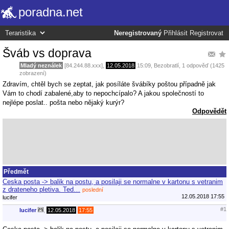
poradna.net
Neregistrovaný
Přihlásit
Registrovat
Šváb vs doprava
Mladý neználek
[84.244.88.xxx],
12.05.2018
15:09
,
Bezobratlí
, 1 odpověď (1425
zobrazení)
Zdravím, chtěl bych se zeptat, jak posíláte švábíky poštou případně jak
Vám to chodí zabalené,aby to nepochcípalo? A jakou společností to
nejlépe poslat.. pošta nebo nějaký kurýr?
Odpovědět
Předmět
Ceska posta -> balik na postu, a posilaji se normalne v kartonu s vetranim
z drateneho pletiva. Ted…
poslední
12.05.2018 17:55
lucifer
#1
lucifer
,
12.05.2018
17:55