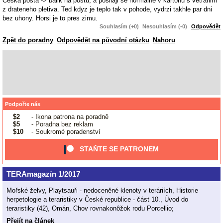
Ceska posta -> balik na postu, a posilaji se normalne v kartonu s vetranim
z drateneho pletiva. Ted kdyz je teplo tak v pohode, vydrzi takhle par dni
bez uhony. Horsi je to pres zimu.
Souhlasím (+0)
Nesouhlasím (-0)
Odpovědět
Zpět do poradny
Odpovědět na původní otázku
Nahoru
Podpořte nás
$2
- Ikona patrona na poradně
$5
- Poradna bez reklam
$10
- Soukromé poradenství
STAŇTE SE PATRONEM
TERAmagazín 1/2017
Mořské želvy, Playtsauři - nedoceněné klenoty v teráriích, Historie
herpetologie a teraristiky v České republice - část 10., Úvod do
teraristiky (42), Omán, Chov rovnakonôžok rodu Porcellio;
Přejít na článek