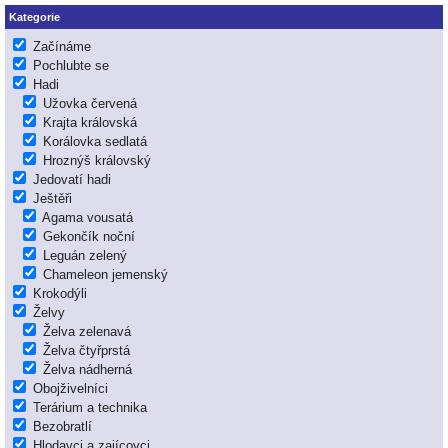
Kategorie
Začínáme
Pochlubte se
Hadi
Užovka červená
Krajta královská
Korálovka sedlatá
Hroznýš královský
Jedovatí hadi
Ještěři
Agama vousatá
Gekončík noční
Leguán zelený
Chameleon jemenský
Krokodýli
Želvy
Želva zelenavá
Želva čtyřprstá
Želva nádherná
Obojživelníci
Terárium a technika
Bezobratlí
Hlodavci a zajícovci