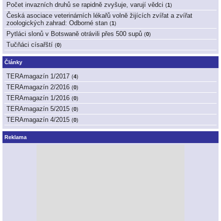
Počet invazních druhů se rapidně zvyšuje, varují vědci
(
1
)
Česká asociace veterinárních lékařů volně žijících zvířat a zvířat
zoologických zahrad: Odborné stan
(
1
)
Pytláci slonů v Botswaně otrávili přes 500 supů
(
0
)
Tučňáci císařští
(
0
)
Články
TERAmagazín 1/2017
(
4
)
TERAmagazín 2/2016
(
0
)
TERAmagazín 1/2016
(
0
)
TERAmagazín 5/2015
(
0
)
TERAmagazín 4/2015
(
0
)
Reklama