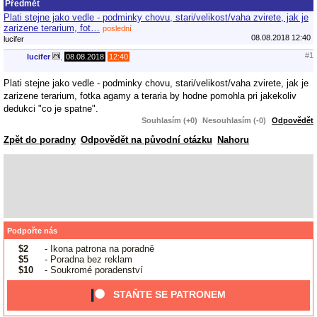
Předmět
Plati stejne jako vedle - podminky chovu, stari/velikost/vaha zvirete, jak je
zarizene terarium, fot…
poslední
08.08.2018 12:40
lucifer
#1
lucifer
,
08.08.2018
12:40
Plati stejne jako vedle - podminky chovu, stari/velikost/vaha zvirete, jak je
zarizene terarium, fotka agamy a teraria by hodne pomohla pri jakekoliv
dedukci "co je spatne".
Souhlasím (+0)
Nesouhlasím (-0)
Odpovědět
Zpět do poradny
Odpovědět na původní otázku
Nahoru
Podpořte nás
$2
- Ikona patrona na poradně
$5
- Poradna bez reklam
$10
- Soukromé poradenství
STAŇTE SE PATRONEM