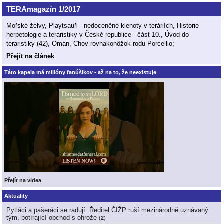
TERAmagazín 1/2017
Mořské želvy, Playtsauři - nedoceněné klenoty v teráriích, Historie
herpetologie a teraristiky v České republice - část 10., Úvod do
teraristiky (42), Omán, Chov rovnakonôžok rodu Porcellio;
Přejít na článek
Táto kapela má milióny fanúšikov - až na to, že neexistuje
Přejít na videa
Aktuality
Pytláci a pašeráci se radují. Ředitel ČIŽP ruší mezinárodně uznávaný
tým, potírající obchod s ohrože
(
2
)