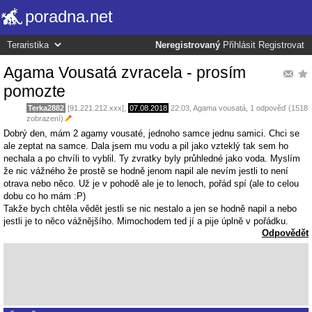
poradna.net
Neregistrovaný
Přihlásit
Registrovat
Agama Vousatá zvracela - prosím
pomozte
Terka2882
[91.221.212.xxx],
07.08.2018
22:03
,
Agama vousatá
, 1 odpověď (1518
zobrazení)
Dobrý den, mám 2 agamy vousaté, jednoho samce jednu samici. Chci se
ale zeptat na samce. Dala jsem mu vodu a pil jako vzteklý tak sem ho
nechala a po chvíli to vyblil. Ty zvratky byly průhledné jako voda. Myslím
že nic vážného že prostě se hodně jenom napil ale nevím jestli to není
otrava nebo něco. Už je v pohodě ale je to lenoch, pořád spí (ale to celou
dobu co ho mám :P)
Takže bych chtěla vědět jestli se nic nestalo a jen se hodně napil a nebo
jestli je to něco vážnějšího. Mimochodem ted jí a pije úplně v pořádku.
Odpovědět