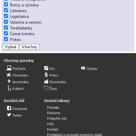
Burzy a výstavy
Literatura
Legislativa
Veterina a nemoci
Terahádanky
Černá kronika
Pokec
Všechny poradny
Počítače
Hry
Debaty
Teraristika
Právo
Akvaristika
Ekonomika
Kutilství
Život
Sociální sítě
Ostatní odkazy
Pravidla
Facebook
Reklama
Twitter
Podpořte nás
FAQ
Kontakt
Prohlášení o ochraně osobních údajů