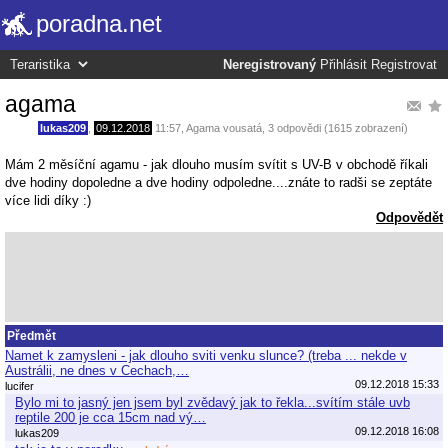
poradna.net
Neregistrovaný
Přihlásit
Registrovat
agama
lukas209
,
09.12.2018
11:57
,
Agama vousatá
, 3 odpovědi (1615 zobrazení)
Mám 2 měsíční agamu - jak dlouho musím svítit s UV-B v obchodě říkali
dve hodiny dopoledne a dve hodiny odpoledne....znáte to radši se zeptáte
více lidi díky :)
Odpovědět
Předmět
Namet k zamysleni - jak dlouho sviti venku slunce? (treba ... nekde v
Austrálii, ne dnes v Cechach,…
09.12.2018 15:33
lucifer
Bylo mi to jasný jen jsem byl zvědavý jak to řekla...svítím stále uvb
reptile 200 je cca 15cm nad vý…
09.12.2018 16:08
lukas209