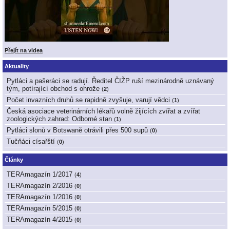
Přejít na videa
Aktuality
Pytláci a pašeráci se radují. Ředitel ČIŽP ruší mezinárodně uznávaný
tým, potírající obchod s ohrože
(
2
)
Počet invazních druhů se rapidně zvyšuje, varují vědci
(
1
)
Česká asociace veterinárních lékařů volně žijících zvířat a zvířat
zoologických zahrad: Odborné stan
(
1
)
Pytláci slonů v Botswaně otrávili přes 500 supů
(
0
)
Tučňáci císařští
(
0
)
Články
TERAmagazín 1/2017
(
4
)
TERAmagazín 2/2016
(
0
)
TERAmagazín 1/2016
(
0
)
TERAmagazín 5/2015
(
0
)
TERAmagazín 4/2015
(
0
)