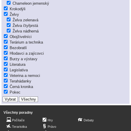
Chameleon jemenský
Krokodýli
Želvy
Želva zelenavá
Želva čtyřprstá
Želva nádherná
Obojživelníci
Terárium a technika
Bezobratlí
Hlodavci a zajícovci
Burzy a výstavy
Literatura
Legislativa
Veterina a nemoci
Terahádanky
Černá kronika
Pokec
Všechny poradny
Počítače
Hry
Debaty
Teraristika
Právo