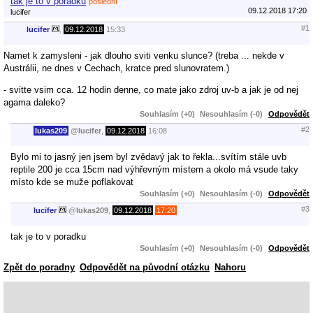
tak je to v poradku
poslední
09.12.2018 17:20
lucifer
#1
lucifer
,
09.12.2018
15:33
Namet k zamysleni - jak dlouho sviti venku slunce? (treba ... nekde v
Austrálii, ne dnes v Cechach, kratce pred slunovratem.)
- svitte vsim cca. 12 hodin denne, co mate jako zdroj uv-b a jak je od nej
agama daleko?
Souhlasím (+0)
Nesouhlasím (-0)
Odpovědět
#2
lukas209
@
lucifer
,
09.12.2018
16:08
Bylo mi to jasný jen jsem byl zvědavý jak to řekla...svítím stále uvb
reptile 200 je cca 15cm nad výhřevným místem a okolo má vsude taky
místo kde se muže poflakovat
Souhlasím (+0)
Nesouhlasím (-0)
Odpovědět
#3
lucifer
@
lukas209
,
09.12.2018
17:20
tak je to v poradku
Souhlasím (+0)
Nesouhlasím (-0)
Odpovědět
Zpět do poradny
Odpovědět na původní otázku
Nahoru