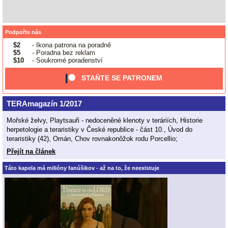
Podpořte nás
$2
- Ikona patrona na poradně
$5
- Poradna bez reklam
$10
- Soukromé poradenství
STAŇTE SE PATRONEM
TERAmagazín 1/2017
Mořské želvy, Playtsauři - nedoceněné klenoty v teráriích, Historie
herpetologie a teraristiky v České republice - část 10., Úvod do
teraristiky (42), Omán, Chov rovnakonôžok rodu Porcellio;
Přejít na článek
Táto kapela má milióny fanúšikov - až na to, že neexistuje