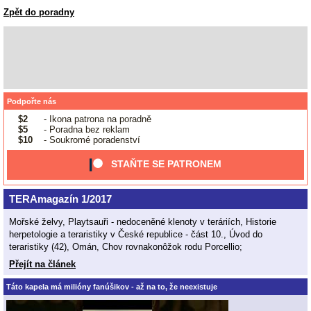
Zpět do poradny
Podpořte nás
$2
- Ikona patrona na poradně
$5
- Poradna bez reklam
$10
- Soukromé poradenství
STAŇTE SE PATRONEM
TERAmagazín 1/2017
Mořské želvy, Playtsauři - nedoceněné klenoty v teráriích, Historie
herpetologie a teraristiky v České republice - část 10., Úvod do
teraristiky (42), Omán, Chov rovnakonôžok rodu Porcellio;
Přejít na článek
Táto kapela má milióny fanúšikov - až na to, že neexistuje