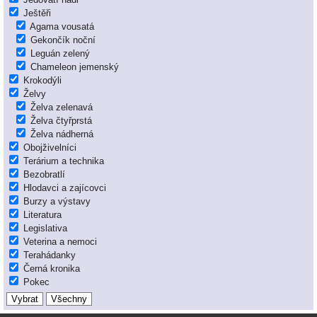
Ještěři
Agama vousatá
Gekončík noční
Leguán zelený
Chameleon jemenský
Krokodýli
Želvy
Želva zelenavá
Želva čtyřprstá
Želva nádherná
Obojživelníci
Terárium a technika
Bezobratlí
Hlodavci a zajícovci
Burzy a výstavy
Literatura
Legislativa
Veterina a nemoci
Terahádanky
Černá kronika
Pokec