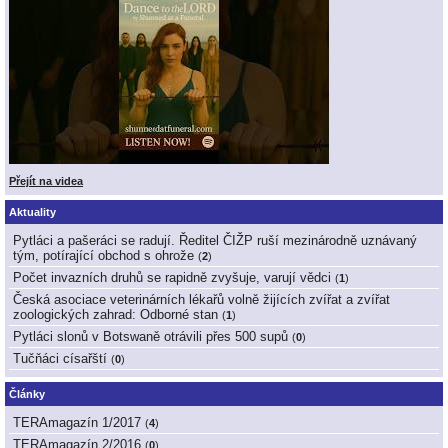
Přejít na videa
Aktuality
Pytláci a pašeráci se radují. Ředitel ČIŽP ruší mezinárodně uznávaný
tým, potírající obchod s ohrože
(
2
)
Počet invazních druhů se rapidně zvyšuje, varují vědci
(
1
)
Česká asociace veterinárních lékařů volně žijících zvířat a zvířat
zoologických zahrad: Odborné stan
(
1
)
Pytláci slonů v Botswaně otrávili přes 500 supů
(
0
)
Tučňáci císařští
(
0
)
Články
TERAmagazín 1/2017
(
4
)
TERAmagazín 2/2016
(
0
)