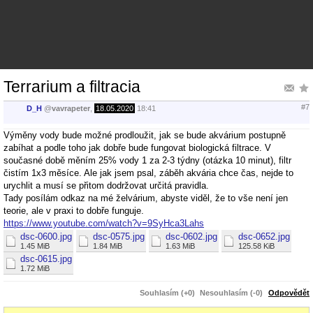
Terrarium a filtracia
#7
D_H
@
vavrapeter
,
18.05.2020
18:41
Výměny vody bude možné prodloužit, jak se bude akvárium postupně
zabíhat a podle toho jak dobře bude fungovat biologická filtrace. V
současné době měním 25% vody 1 za 2-3 týdny (otázka 10 minut), filtr
čistím 1x3 měsíce. Ale jak jsem psal, záběh akvária chce čas, nejde to
urychlit a musí se přitom dodržovat určitá pravidla.
Tady posílám odkaz na mé želvárium, abyste viděl, že to vše není jen
teorie, ale v praxi to dobře funguje.
https://www.youtube.com/watch?v=9SyHca3Lahs
dsc-0600.jpg
dsc-0575.jpg
dsc-0602.jpg
dsc-0652.jpg
1.45 MiB
1.84 MiB
1.63 MiB
125.58 KiB
dsc-0615.jpg
1.72 MiB
Souhlasím (+0)
Nesouhlasím (-0)
Odpovědět