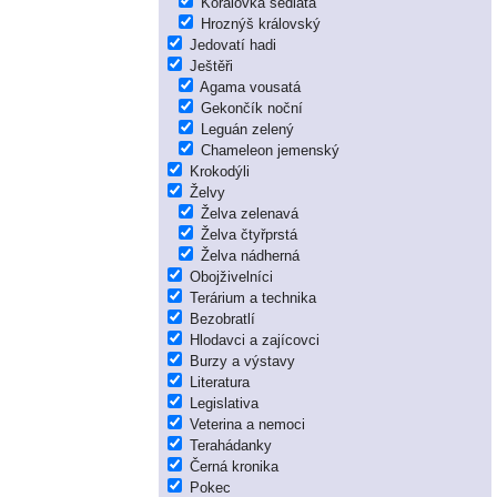
Korálovka sedlatá
Hroznýš královský
Jedovatí hadi
Ještěři
Agama vousatá
Gekončík noční
Leguán zelený
Chameleon jemenský
Krokodýli
Želvy
Želva zelenavá
Želva čtyřprstá
Želva nádherná
Obojživelníci
Terárium a technika
Bezobratlí
Hlodavci a zajícovci
Burzy a výstavy
Literatura
Legislativa
Veterina a nemoci
Terahádanky
Černá kronika
Pokec