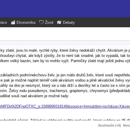
rávo
Ekonomika
Život
Debaty
zlaté, jsou to malé, rychlé ryby, které želvy nedokáží chytit. Akvárium je 
ušeyi chytat, ale když zjistily, že to není tak snadné, jak to vypadá, tak to
celkem velký bazén, tam by to mohlo vyjít. Parmičky zlaté mají ještě jednu vý
základních podmínekchovu želv, je jen málo druhů želv, které souš nepotřebu
že pak je možné naplnit téměř celé akvárium vodou a plně akvatické želvy využ
áhly na dno je nesmysl, který se u nás drží u desítky let a často se s ním p
aváním. Želvy rodu pseudemys, trachemys, graptemys, chrysemys (předpoklád
é udělat souš nad akváriem je možné tady:
U2hNfFDir0j2DFnqOTXC_g:1589899318148&source=lnms&tbm=isch&sa=X&v
louhodobě zůstat. Základ je výhřevné světlo nad souší, které vyhřeje na 35-4
u.
Souhlasím (+0)
Neso