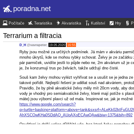
poradna.net
Počítače
Teraristika
Akvaristika
Kutilství
Hry
P
Terrarium a filtracia
D_H
@
vavrapeter
,
19.05.2020
16:55
Ryby jsou možné za určitých podmínek. Já mám v akváriu parmičky 
mnoho úkrytů, kde se mohou rybky schovat. Želvy je ze začátku zko
pár parmiček, uvidíte jestli to půjde nebo ne, 2m akvárium už je 
je, že konzumují trus po želvách, takže udržují dno čisté.
Souš kam želvy mohou vylézt vyhřívat se a usušit se je jedna ze 
takové pořídit. Nejlepší řešení je udělat souš nad akváriem, proto
Pravidlo, že by plně akvatické želvy měly mít 20cm vody, aby dos
vody je vhodný pro semiakvatické želvy, které mají potíže s pl
máte) jsou výborní plavci už od mala. Inspirovat se, jak je možn
https://www.google.com/search?
q=turtle+basking+platform+above+tank&sxsrf=ALeKk02ktFuG
AhXSCOwKHa0SDdAQ_AUoAXoECAwQAw&biw=1375&bih=892
Osvětlení je další velice důlěžítá věc, bez které želvy nemohou d
Dále želvy ještě potřebují UVB lampu, ale ta není vždy podmínko