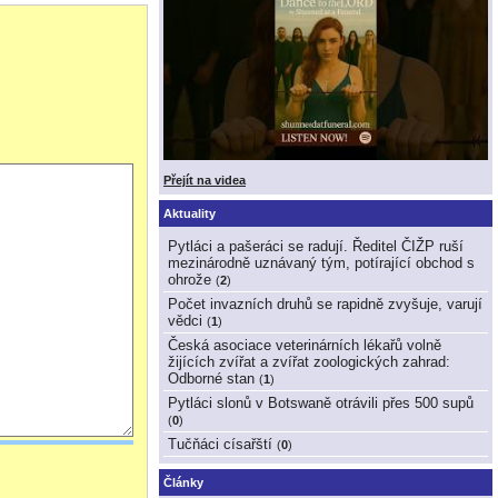
 a ne přes krunýř. Voda
atí, že tepelné záření
i jiným přirozeným
ech), a proto UVB
a tedy nemají možnost
amínu D, což by
stává dostatečné
t a stačí vám jen
Přejít na videa
Aktuality
Pytláci a pašeráci se radují. Ředitel ČIŽP ruší
mezinárodně uznávaný tým, potírající obchod s
ohrože
(
2
)
Počet invazních druhů se rapidně zvyšuje, varují
vědci
(
1
)
Česká asociace veterinárních lékařů volně
žijících zvířat a zvířat zoologických zahrad:
Odborné stan
(
1
)
Pytláci slonů v Botswaně otrávili přes 500 supů
(
0
)
Tučňáci císařští
(
0
)
Články