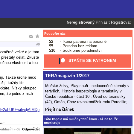
Neregistrovaný
Přihlásit
Registrovat
Podpořte nás
$2
- Ikona patrona na poradně
#9
$5
- Poradna bez reklam
$10
- Soukromé poradenství
poměrně velké a je tam
 přestaly dělat. Zkuste
STAŇTE SE PATRONEM
tečnou vlastnost a tou
TERAmagazín 1/2017
jí. Takže určitě něco
ijí každý litr.
Mořské želvy, Playtsauři - nedoceněné klenoty v
otkáte. Nízký sloupec
teráriích, Historie herpetologie a teraristiky v
ám, že jednu z nich
České republice - část 10., Úvod do teraristiky
(42), Omán, Chov rovnakonôžok rodu Porcellio;
Přejít na článek
ed=2ahUKEwifwdjAlMDp
Táto kapela má milióny fanúšikov - až na to, že
neexistuje
0°C.
uhlasím (-0)
Odpovědět