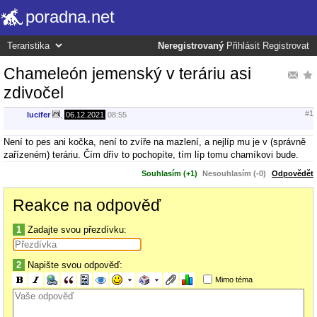
poradna.net
Neregistrovaný
Přihlásit
Registrovat
Chameleón jemenský v teráriu asi
zdivočel
#1
lucifer
,
06.12.2021
08:55
Není to pes ani kočka, není to zvíře na mazlení, a nejlíp mu je v (správně
zařízeném) teráriu. Čím dřív to pochopíte, tím líp tomu chamíkovi bude.
Souhlasím (+1)
Nesouhlasím (-0)
Odpovědět
Reakce na odpověď
1
Zadajte svou přezdívku:
2
Napište svou odpověď:
Mimo téma