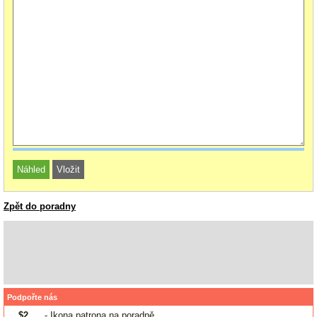
Zpět do poradny
Podpořte nás
$2
- Ikona patrona na poradně