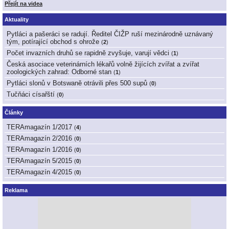
Přejít na videa
Aktuality
Pytláci a pašeráci se radují. Ředitel ČIŽP ruší mezinárodně uznávaný
tým, potírající obchod s ohrože
(
2
)
Počet invazních druhů se rapidně zvyšuje, varují vědci
(
1
)
Česká asociace veterinárních lékařů volně žijících zvířat a zvířat
zoologických zahrad: Odborné stan
(
1
)
Pytláci slonů v Botswaně otrávili přes 500 supů
(
0
)
Tučňáci císařští
(
0
)
Články
TERAmagazín 1/2017
(
4
)
TERAmagazín 2/2016
(
0
)
TERAmagazín 1/2016
(
0
)
TERAmagazín 5/2015
(
0
)
TERAmagazín 4/2015
(
0
)
Reklama