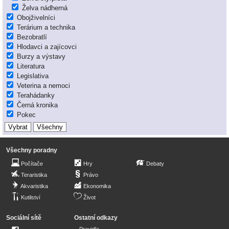
Želva nádherná
Obojživelníci
Terárium a technika
Bezobratlí
Hlodavci a zajícovci
Burzy a výstavy
Literatura
Legislativa
Veterina a nemoci
Terahádanky
Černá kronika
Pokec
Všechny poradny
Počítače
Hry
Debaty
Teraristika
Právo
Akvaristika
Ekonomika
Kutilství
Život
Sociální sítě
Ostatní odkazy