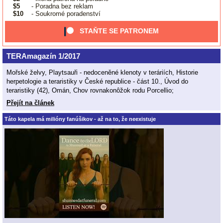
$5
- Poradna bez reklam
$10
- Soukromé poradenství
STAŇTE SE PATRONEM
TERAmagazín 1/2017
Mořské želvy, Playtsauři - nedoceněné klenoty v teráriích, Historie
herpetologie a teraristiky v České republice - část 10., Úvod do
teraristiky (42), Omán, Chov rovnakonôžok rodu Porcellio;
Přejít na článek
Táto kapela má milióny fanúšikov - až na to, že neexistuje