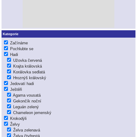
Kategorie
Začínáme
Pochlubte se
Hadi
Užovka červená
Krajta královská
Korálovka sedlatá
Hroznýš královský
Jedovatí hadi
Ještěři
Agama vousatá
Gekončík noční
Leguán zelený
Chameleon jemenský
Krokodýli
Želvy
Želva zelenavá
Želva čtyřprstá