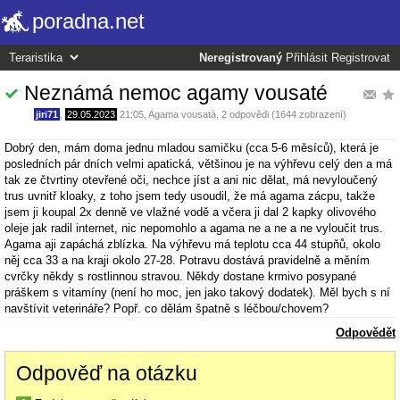
poradna.net
Neregistrovaný
Přihlásit
Registrovat
Neznámá nemoc agamy vousaté
jiri71
,
29.05.2023
21:05
,
Agama vousatá
, 2 odpovědi (1644 zobrazení)
Dobrý den, mám doma jednu mladou samičku (cca 5-6 měsíců), která je
posledních pár dních velmi apatická, většinou je na výhřevu celý den a má
tak ze čtvrtiny otevřené oči, nechce jíst a ani nic dělat, má nevyloučený
trus uvnitř kloaky, z toho jsem tedy usoudil, že má agama zácpu, takže
jsem ji koupal 2x denně ve vlažné vodě a včera ji dal 2 kapky olivového
oleje jak radil internet, nic nepomohlo a agama ne a ne a ne vyloučit trus.
Agama aji zapáchá zblízka. Na výhřevu má teplotu cca 44 stupňů, okolo
něj cca 33 a na kraji okolo 27-28. Potravu dostává pravidelně a měním
cvrčky někdy s rostlinnou stravou. Někdy dostane krmivo posypané
práškem s vitamíny (není ho moc, jen jako takový dodatek). Měl bych s ní
navštívit veterináře? Popř. co dělám špatně s léčbou/chovem?
Odpovědět
Odpověď na otázku