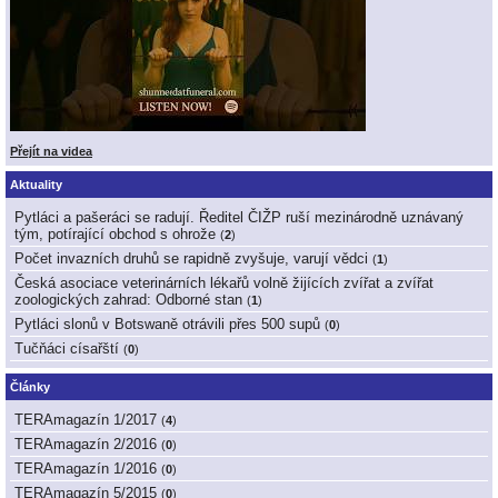
Přejít na videa
Aktuality
Pytláci a pašeráci se radují. Ředitel ČIŽP ruší mezinárodně uznávaný
tým, potírající obchod s ohrože
(
2
)
Počet invazních druhů se rapidně zvyšuje, varují vědci
(
1
)
Česká asociace veterinárních lékařů volně žijících zvířat a zvířat
zoologických zahrad: Odborné stan
(
1
)
Pytláci slonů v Botswaně otrávili přes 500 supů
(
0
)
Tučňáci císařští
(
0
)
Články
TERAmagazín 1/2017
(
4
)
TERAmagazín 2/2016
(
0
)
TERAmagazín 1/2016
(
0
)
TERAmagazín 5/2015
(
0
)