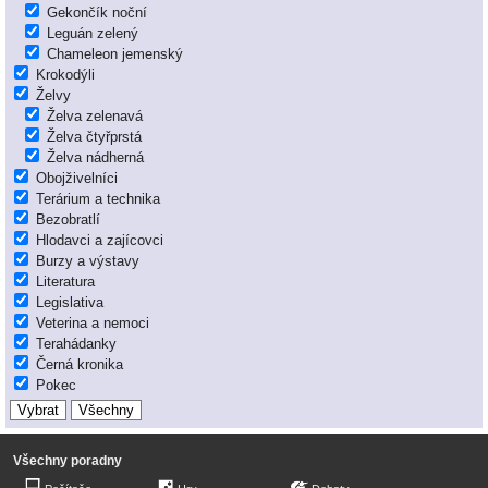
Gekončík noční
Leguán zelený
Chameleon jemenský
Krokodýli
Želvy
Želva zelenavá
Želva čtyřprstá
Želva nádherná
Obojživelníci
Terárium a technika
Bezobratlí
Hlodavci a zajícovci
Burzy a výstavy
Literatura
Legislativa
Veterina a nemoci
Terahádanky
Černá kronika
Pokec
Všechny poradny