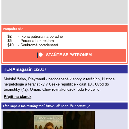
Podpořte nás
$2
- Ikona patrona na poradně
$5
- Poradna bez reklam
$10
- Soukromé poradenství
STAŇTE SE PATRONEM
TERAmagazín 1/2017
Mořské želvy, Playtsauři - nedoceněné klenoty v teráriích, Historie
herpetologie a teraristiky v České republice - část 10., Úvod do
teraristiky (42), Omán, Chov rovnakonôžok rodu Porcellio;
Přejít na článek
Táto kapela má milióny fanúšikov - až na to, že neexistuje