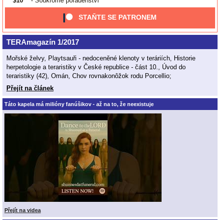
$10
- Soukromé poradenství
STAŇTE SE PATRONEM
TERAmagazín 1/2017
Mořské želvy, Playtsauři - nedoceněné klenoty v teráriích, Historie
herpetologie a teraristiky v České republice - část 10., Úvod do
teraristiky (42), Omán, Chov rovnakonôžok rodu Porcellio;
Přejít na článek
Táto kapela má milióny fanúšikov - až na to, že neexistuje
Přejít na videa