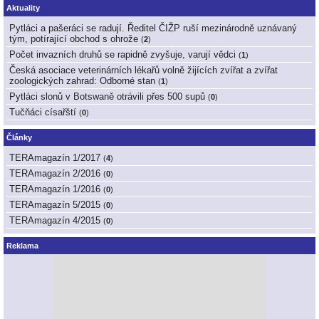
Aktuality
Pytláci a pašeráci se radují. Ředitel ČIŽP ruší mezinárodně uznávaný
tým, potírající obchod s ohrože
(
2
)
Počet invazních druhů se rapidně zvyšuje, varují vědci
(
1
)
Česká asociace veterinárních lékařů volně žijících zvířat a zvířat
zoologických zahrad: Odborné stan
(
1
)
Pytláci slonů v Botswaně otrávili přes 500 supů
(
0
)
Tučňáci císařští
(
0
)
Články
TERAmagazín 1/2017
(
4
)
TERAmagazín 2/2016
(
0
)
TERAmagazín 1/2016
(
0
)
TERAmagazín 5/2015
(
0
)
TERAmagazín 4/2015
(
0
)
Reklama