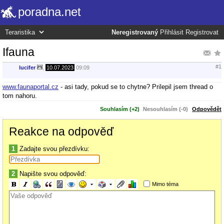
poradna.net
Neregistrovaný
Přihlásit
Registrovat
Ifauna
#1
lucifer
,
10.07.2023
09:09
www.faunaportal.cz
- asi tady, pokud se to chytne? Prilepil jsem thread o
tom nahoru.
Souhlasím (+2)
Nesouhlasím (-0)
Odpovědět
Reakce na odpověď
1
Zadajte svou přezdívku:
2
Napište svou odpověď:
Mimo téma