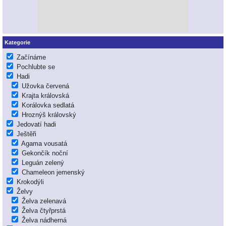
Kategorie
Začínáme
Pochlubte se
Hadi
Užovka červená
Krajta královská
Korálovka sedlatá
Hroznýš královský
Jedovatí hadi
Ještěři
Agama vousatá
Gekončík noční
Leguán zelený
Chameleon jemenský
Krokodýli
Želvy
Želva zelenavá
Želva čtyřprstá
Želva nádherná