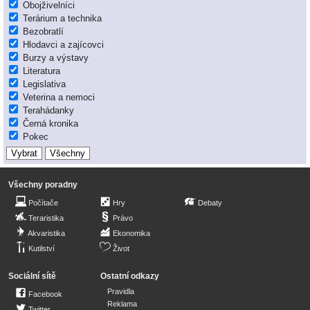
Obojživelníci
Terárium a technika
Bezobratlí
Hlodavci a zajícovci
Burzy a výstavy
Literatura
Legislativa
Veterina a nemoci
Terahádanky
Černá kronika
Pokec
Všechny poradny
Počítače
Hry
Debaty
Teraristika
Právo
Akvaristika
Ekonomika
Kutilství
Život
Sociální sítě
Ostatní odkazy
Pravidla
Facebook
Reklama
Twitter