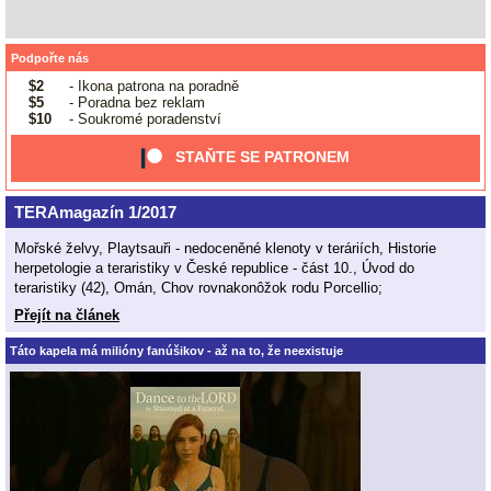
Podpořte nás
$2
- Ikona patrona na poradně
$5
- Poradna bez reklam
$10
- Soukromé poradenství
STAŇTE SE PATRONEM
TERAmagazín 1/2017
Mořské želvy, Playtsauři - nedoceněné klenoty v teráriích, Historie
herpetologie a teraristiky v České republice - část 10., Úvod do
teraristiky (42), Omán, Chov rovnakonôžok rodu Porcellio;
Přejít na článek
Táto kapela má milióny fanúšikov - až na to, že neexistuje