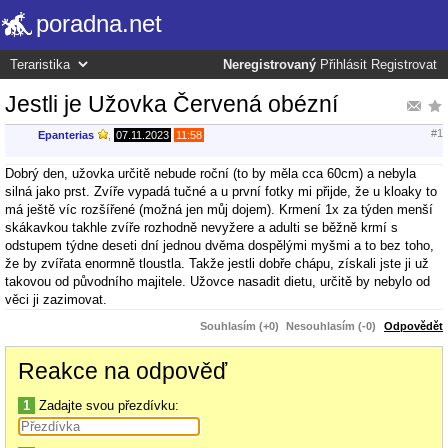
poradna.net
Neregistrovaný
Přihlásit
Registrovat
Jestli je Užovka Červená obézní
#1
Epanterias
,
07.11.2023
11:58
Dobrý den, užovka určitě nebude roční (to by měla cca 60cm) a nebyla
silná jako prst. Zvíře vypadá tučné a u první fotky mi přijde, že u kloaky to
má ještě víc rozšířené (možná jen můj dojem). Krmení 1x za týden menší
skákavkou takhle zvíře rozhodně nevyžere a adulti se běžně krmí s
odstupem týdne deseti dní jednou dvěma dospělými myšmi a to bez toho,
že by zvířata enormně tloustla. Takže jestli dobře chápu, získali jste ji už
takovou od původního majitele. Užovce nasadit dietu, určitě by nebylo od
věci ji zazimovat.
Souhlasím (+0)
Nesouhlasím (-0)
Odpovědět
Reakce na odpověď
1
Zadajte svou přezdívku: