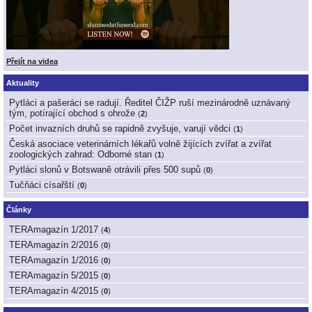
Přejít na videa
Aktuality
Pytláci a pašeráci se radují. Ředitel ČIŽP ruší mezinárodně uznávaný
tým, potírající obchod s ohrože
(
2
)
Počet invazních druhů se rapidně zvyšuje, varují vědci
(
1
)
Česká asociace veterinárních lékařů volně žijících zvířat a zvířat
zoologických zahrad: Odborné stan
(
1
)
Pytláci slonů v Botswaně otrávili přes 500 supů
(
0
)
Tučňáci císařští
(
0
)
Články
TERAmagazín 1/2017
(
4
)
TERAmagazín 2/2016
(
0
)
TERAmagazín 1/2016
(
0
)
TERAmagazín 5/2015
(
0
)
TERAmagazín 4/2015
(
0
)