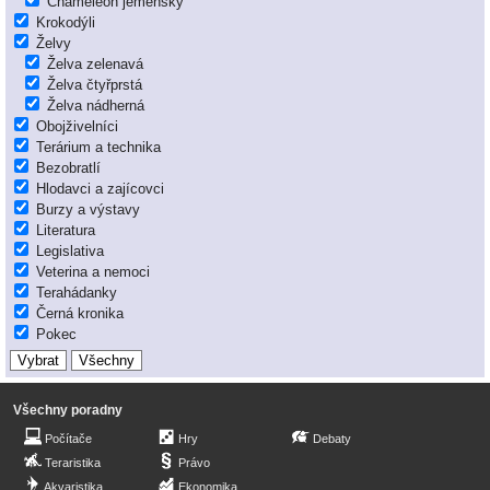
Chameleon jemenský
Krokodýli
Želvy
Želva zelenavá
Želva čtyřprstá
Želva nádherná
Obojživelníci
Terárium a technika
Bezobratlí
Hlodavci a zajícovci
Burzy a výstavy
Literatura
Legislativa
Veterina a nemoci
Terahádanky
Černá kronika
Pokec
Všechny poradny
Počítače
Hry
Debaty
Teraristika
Právo
Akvaristika
Ekonomika