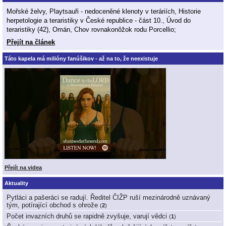
Mořské želvy, Playtsauři - nedoceněné klenoty v teráriích, Historie
herpetologie a teraristiky v České republice - část 10., Úvod do
teraristiky (42), Omán, Chov rovnakonôžok rodu Porcellio;
Přejít na článek
Táto kapela má milióny fanúšikov - až na to, že neexistuje
Přejít na videa
Aktuality
Pytláci a pašeráci se radují. Ředitel ČIŽP ruší mezinárodně uznávaný
tým, potírající obchod s ohrože
(
2
)
Počet invazních druhů se rapidně zvyšuje, varují vědci
(
1
)