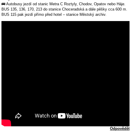
🚌 Autobusy jezdí od stanic Metra C Roztyly, Chodov, Opatov nebo Háje.
BUS 135, 136, 170, 213 do stanice Choceradská a dále pěšky cca 600 m.
BUS 115 pak jezdí přímo před hotel – stanice Městský archiv.
Odpovědět