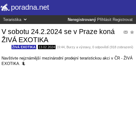
poradna.net
Neregistrovaný
Přihlásit
Registrovat
V sobotu 24.2.2024 se v Praze koná
ŽIVÁ EXOTIKA
ŽIVÁ EXOTIKA
,
13.02.2024
19:44
,
Burzy a výstavy
, 0 odpovědí (918 zobrazení)
Navštivte nejznámější mezinárodní prodejní teraristickou akci v ČR - ŽIVÁ
EXOTIKA. 🦎