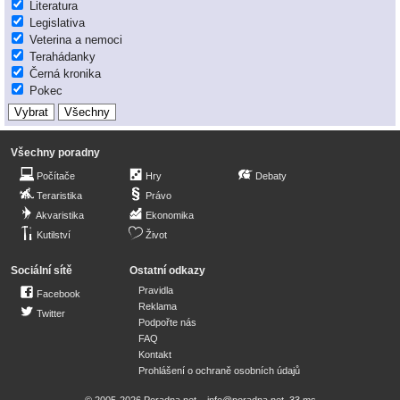
Literatura
Legislativa
Veterina a nemoci
Terahádanky
Černá kronika
Pokec
Všechny poradny
Počítače
Hry
Debaty
Teraristika
Právo
Akvaristika
Ekonomika
Kutilství
Život
Sociální sítě
Ostatní odkazy
Pravidla
Facebook
Reklama
Twitter
Podpořte nás
FAQ
Kontakt
Prohlášení o ochraně osobních údajů