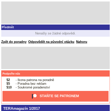
Předmět
Nenašly se žádné odpovědi.
Zpět do poradny
Odpovědět na původní otázku
Nahoru
Podpořte nás
$2
- Ikona patrona na poradně
$5
- Poradna bez reklam
$10
- Soukromé poradenství
STAŇTE SE PATRONEM
TERAmagazín 1/2017