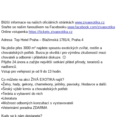
Bližší informace na našich oficiálních stránkách
www.zivaexotika.cz
Staňte se našim fanouškem na Facebooku
www.facebook.com/zivaexotika
Online vstupenka
https://tickets.zivaexotika.cz
Adresa: Top Hotel Praha – Blažimská 1781/4, Praha 4
Na ploše přes 3000 m² najdete spoustu exotických zvířat, rostlin a
chovatelských potřeb. Burza je skvělá i pro výměnu zkušeností mezi
chovateli a odborné i přátelské diskuze. 🙂
Přijďte 24.února a zažijte největší setkání přátel přírody, teraristů a
nadšenců.
Vstup pro veřejnost je od 9 do 13 hodin.
Co můžete na akci ŽIVÁ EXOTIKA najít?
▪️Želvy, hady, gekony, chameleony, ještěry, pavouky, hlodavce a další.
▪️Široký výběr krmiv a chovatelských potřeb
▪️Terária a vybavení do nich
▪️Literatura
▪️Možnost odborných konzultací s vystavovateli
▪️Veterinární poradna ZDARMA
Kudy se k nám dostanete?