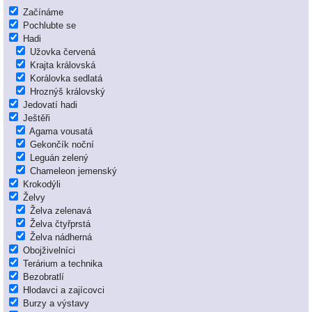
Začínáme
Pochlubte se
Hadi
Užovka červená
Krajta královská
Korálovka sedlatá
Hroznýš královský
Jedovatí hadi
Ještěři
Agama vousatá
Gekončík noční
Leguán zelený
Chameleon jemenský
Krokodýli
Želvy
Želva zelenavá
Želva čtyřprstá
Želva nádherná
Obojživelníci
Terárium a technika
Bezobratlí
Hlodavci a zajícovci
Burzy a výstavy