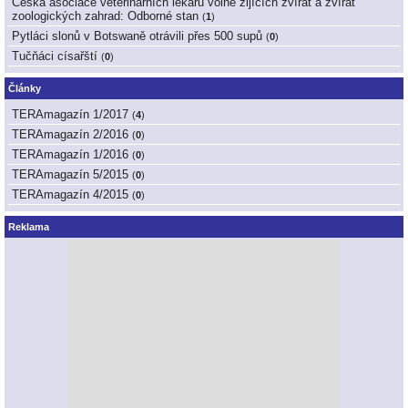
Česká asociace veterinárních lékařů volně žijících zvířat a zvířat
zoologických zahrad: Odborné stan
(
1
)
Pytláci slonů v Botswaně otrávili přes 500 supů
(
0
)
Tučňáci císařští
(
0
)
Články
TERAmagazín 1/2017
(
4
)
TERAmagazín 2/2016
(
0
)
TERAmagazín 1/2016
(
0
)
TERAmagazín 5/2015
(
0
)
TERAmagazín 4/2015
(
0
)
Reklama