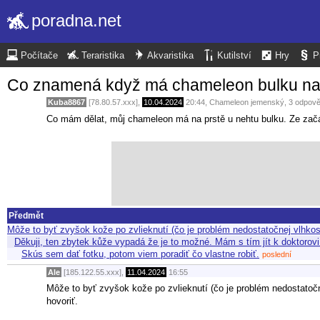
poradna.net
Počítače
Teraristika
Akvaristika
Kutilství
Hry
P
Co znamená když má chameleon bulku na
Kuba8867
[78.80.57.xxx],
10.04.2024
20:44
,
Chameleon jemenský
, 3 odpov
Co mám dělat, můj chameleon má na prstě u nehtu bulku. Ze začát
Předmět
Môže to byť zvyšok kože po zvlieknutí (čo je problém nedostatočnej vlhkos
Děkuji, ten zbytek kůže vypadá že je to možné. Mám s tím jít k doktoro
Skús sem dať fotku, potom viem poradiť čo vlastne robiť.
poslední
Ale
[185.122.55.xxx],
11.04.2024
16:55
Môže to byť zvyšok kože po zvlieknutí (čo je problém nedostatočnej
hovoriť.