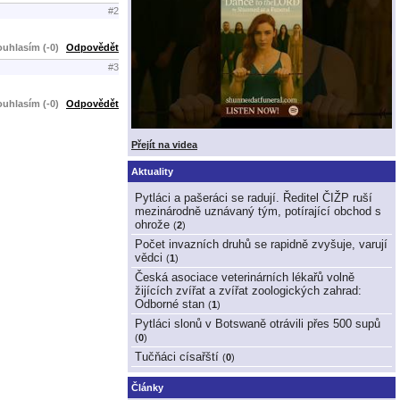
#2
uhlasím (-0)
Odpovědět
#3
uhlasím (-0)
Odpovědět
Přejít na videa
Aktuality
Pytláci a pašeráci se radují. Ředitel ČIŽP ruší
mezinárodně uznávaný tým, potírající obchod s
ohrože
(
2
)
Počet invazních druhů se rapidně zvyšuje, varují
vědci
(
1
)
Česká asociace veterinárních lékařů volně
žijících zvířat a zvířat zoologických zahrad:
Odborné stan
(
1
)
Pytláci slonů v Botswaně otrávili přes 500 supů
(
0
)
Tučňáci císařští
(
0
)
Články