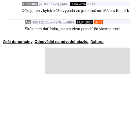
Kuba8867
[78.80.57.xxx]
@
Ale
,
11.04.2024
20:13
Děkuji, ten zbytek kůže vypadá že je to možné. Mám s tím jít 
Ale
[185.122.55.xxx]
@
Kuba8867
,
14.04.2024
19:46
Skús sem dať fotku, potom viem poradiť čo vlastne robiť.
Zpět do poradny
Odpovědět na původní otázku
Nahoru