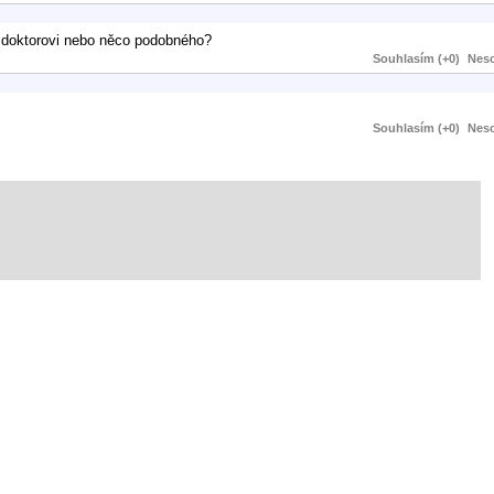
k doktorovi nebo něco podobného?
Souhlasím (+0)
Neso
Souhlasím (+0)
Neso