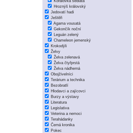
Korálovka sedlatá
Hroznýš královský
Jedovatí hadi
Ještěři
Agama vousatá
Gekončík noční
Leguán zelený
Chameleon jemenský
Krokodýli
Želvy
Želva zelenavá
Želva čtyřprstá
Želva nádherná
Obojživelníci
Terárium a technika
Bezobratlí
Hlodavci a zajícovci
Burzy a výstavy
Literatura
Legislativa
Veterina a nemoci
Terahádanky
Černá kronika
Pokec