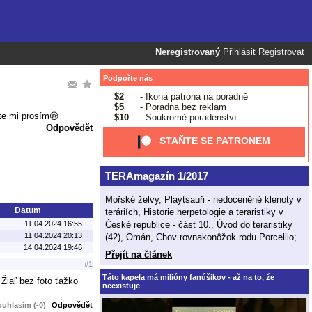
Neregistrovaný
Přihlásit
Registrovat
Podpořte nás
$2
- Ikona patrona na poradně
$5
- Poradna bez reklam
e mi prosím😪
$10
- Soukromé poradenství
Odpovědět
STAŇTE SE PATRONEM
TERAmagazín 1/2017
Mořské želvy, Playtsauři - nedoceněné klenoty v
Datum
teráriích, Historie herpetologie a teraristiky v
České republice - část 10., Úvod do teraristiky
11.04.2024 16:55
11.04.2024 20:13
(42), Omán, Chov rovnakonôžok rodu Porcellio;
14.04.2024 19:46
Přejít na článek
#1
Táto kapela má milióny fanúšikov - až na to, že
 Žiaľ bez foto ťažko
neexistuje
uhlasím (-0)
Odpovědět