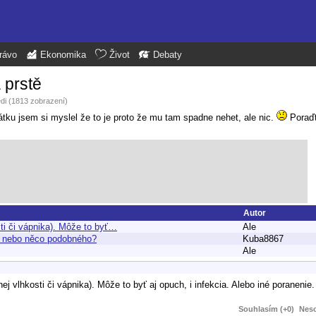
rávo
Ekonomika
Život
Debaty
 prstě
ědi (1813 zobrazení)
ku jsem si myslel že to je proto že mu tam spadne nehet, ale nic.
Poraďt
Autor
ti či vápnika). Môže to byť…
Ale
vi nebo něco podobného?
Kuba8867
Ale
 vlhkosti či vápnika). Môže to byť aj opuch, i infekcia. Alebo iné poranenie.
Souhlasím (+0)
Neso