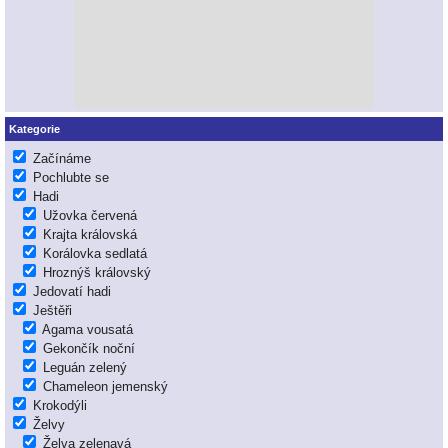
Kategorie
Začínáme
Pochlubte se
Hadi
Užovka červená
Krajta královská
Korálovka sedlatá
Hroznýš královský
Jedovatí hadi
Ještěři
Agama vousatá
Gekončík noční
Leguán zelený
Chameleon jemenský
Krokodýli
Želvy
Želva zelenavá