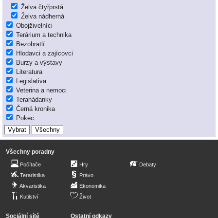
Želva čtyřprstá
Želva nádherná
Obojživelníci
Terárium a technika
Bezobratlí
Hlodavci a zajícovci
Burzy a výstavy
Literatura
Legislativa
Veterina a nemoci
Terahádanky
Černá kronika
Pokec
Všechny poradny
Počítače
Hry
Debaty
Teraristika
Právo
Akvaristika
Ekonomika
Kutilství
Život
Sociální sítě
Ostatní odkazy