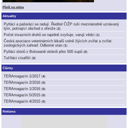
Přejít na videa
Aktuality
Pytláci a pašeráci se radují. Ředitel ČIŽP ruší mezinárodně uznávaný
tým, potírající obchod s ohrože
(
2
)
Počet invazních druhů se rapidně zvyšuje, varují vědci
(
1
)
Česká asociace veterinárních lékařů volně žijících zvířat a zvířat
zoologických zahrad: Odborné stan
(
1
)
Pytláci slonů v Botswaně otrávili přes 500 supů
(
0
)
Tučňáci císařští
(
0
)
Články
TERAmagazín 1/2017
(
4
)
TERAmagazín 2/2016
(
0
)
TERAmagazín 1/2016
(
0
)
TERAmagazín 5/2015
(
0
)
TERAmagazín 4/2015
(
0
)
Reklama