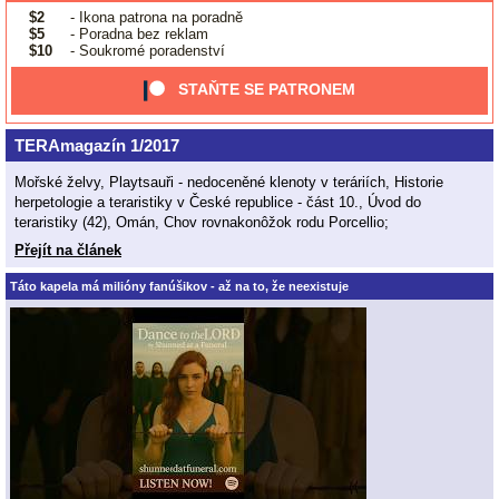
$2
- Ikona patrona na poradně
$5
- Poradna bez reklam
$10
- Soukromé poradenství
STAŇTE SE PATRONEM
TERAmagazín 1/2017
Mořské želvy, Playtsauři - nedoceněné klenoty v teráriích, Historie
herpetologie a teraristiky v České republice - část 10., Úvod do
teraristiky (42), Omán, Chov rovnakonôžok rodu Porcellio;
Přejít na článek
Táto kapela má milióny fanúšikov - až na to, že neexistuje