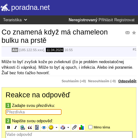
poradna.net
Neregistrovaný
Přihlásit
Registrovat
Co znamená když má chameleon
bulku na prstě
#1
Ale
[185.122.55.xxx],
11.04.2024
16:55
Môže to byť zvyšok kože po zvlieknutí (čo je problém nedostatočnej
vlhkosti či vápnika). Môže to byť aj opuch, i infekcia. Alebo iné poranenie.
Žiaľ bez foto ťažko hovoriť.
Souhlasím (+0)
Nesouhlasím (-0)
Odpovědět
Reakce na odpověď
1
Zadajte svou přezdívku:
2
Napište svou odpověď:
Mimo téma